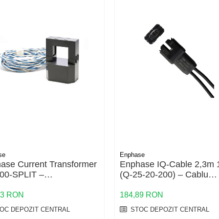
se
Enphase
ase Current Transformer
Enphase IQ-Cable 2,3m 
00-SPLIT –
(Q-25-20-200) – Cablu
formator curent split-
Monofazat cu 20 Conecto
 pentru monitorizare
pentru Microinvertoarele
13 RON
184,89 RON
gie
Enphase IQ
OC DEPOZIT CENTRAL
STOC DEPOZIT CENTRAL