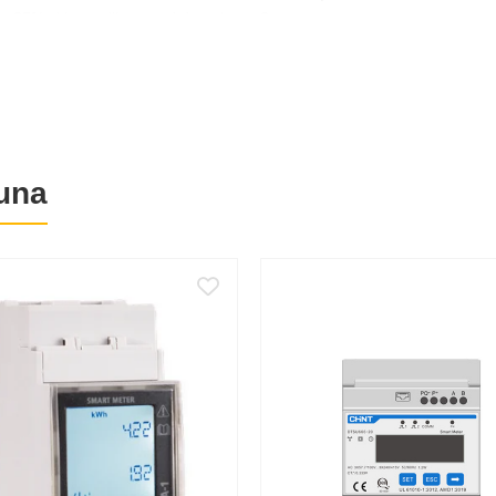
m 85% si in medii cu grad de poluare 2.
e fotovoltaica si a consumului electric, impreuna cu un IQ Gateway compa
0 A.
una
 26,7 mm, il ajuta sa fie integrat mai usor in tablouri cu spatiu limitat
buie deconectate inainte de montaj sau service, pentru reducerea riscului 
%.