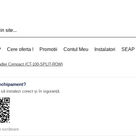
?
Cere oferta !
Promotii
Contul Meu
Instalatori
SEAP
dler Compact (CT-100-SPLIT-ROW)
 echipament?
să instalezi corect și în siguranță.
 lucrătoare.