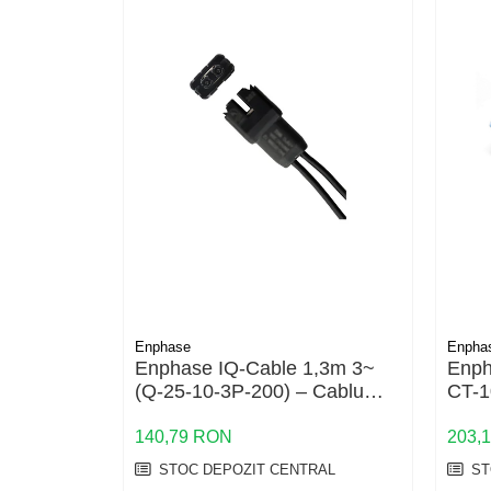
Structura acoperis tigla
Structura acoperis tabla
Structura acoperis plat
IBC
IBC Top Fix 200
K2-Systems GmbH
Accesorii
Backup Switch
Conectica
Adaptoare
Enphase
Enpha
Conectica IEC
Enphase IQ-Cable 1,3m 3~
Enph
Convertor DC-DC
(Q-25-10-3P-200) – Cablu
CT-1
Trifazat pentru
Trans
Dongle
Microinvertoare Enphase IQ
core
140,79 RON
203,
ener
Meteocontrol
STOC DEPOZIT CENTRAL
ST