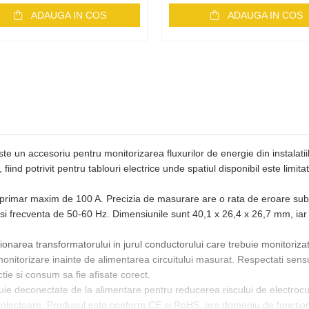
ADAUGA IN COS
ADAUGA IN COS
 un accesoriu pentru monitorizarea fluxurilor de energie din instalatiile
ind potrivit pentru tablouri electrice unde spatiul disponibil este limit
t primar maxim de 100 A. Precizia de masurare are o rata de eroare sub
i frecventa de 50-60 Hz. Dimensiunile sunt 40,1 x 26,4 x 26,7 mm, iar
ionarea transformatorului in jurul conductorului care trebuie monitoriza
onitorizare inainte de alimentarea circuitului masurat. Respectati sens
ctie si consum sa fie afisate corect.
trebuie deconectate de la alimentare pentru reducerea riscului de electroc
colectoare. Produsul este conform CE si RoHS, are domeniu de functionare