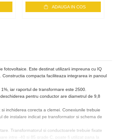
ADAUGA IN COS
 fotovoltaice. Este destinat utilizarii impreuna cu IQ
at. Constructia compacta faciliteaza integrarea in panoul
 1%, iar raportul de transformare este 2500.
 deschiderea pentru conductor are diametrul de 9,8
t si inchiderea corecta a clemei. Conexiunile trebuie
ul de instalare indicat pe transformator si schema de
utare. Transformatorul si conductoarele trebuie fixate
 intre -40 si 85 grade C, poate fi utilizat pana la