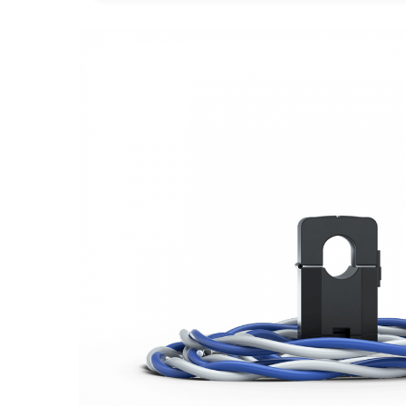
Goodwe
HUAWEI
SMA
Solis
Solplanet
Sungrow
Victron Energy
Acumulatori
BYD Battery
HVM
HVS
LVS
Deye
Enphase
FelicitySolar