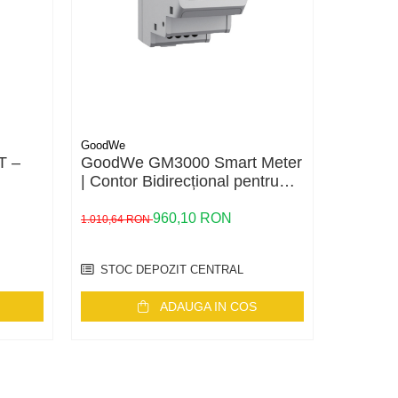
GoodWe
Sungrow
T –
GoodWe GM3000 Smart Meter
Sungro
| Contor Bidirecțional pentru
Transfo
t
Invertor | Măsurare Trifazată
pentru 
ow
80A
960,10 RON
234,89 
1.010,64 RON
STOC DEPOZIT CENTRAL
3
IN S
ADAUGA IN COS