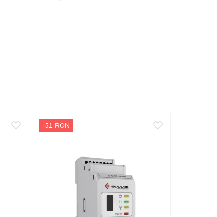
tibil.
.
de electrocutare.
-51 RON