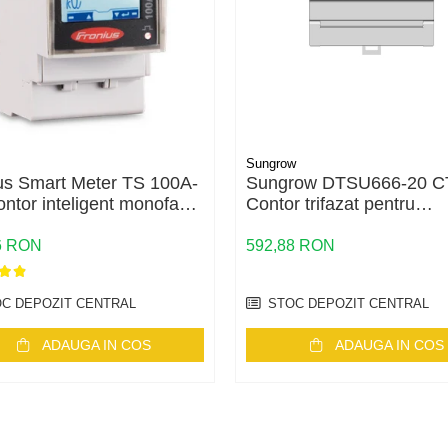
Sungrow
us Smart Meter TS 100A-
Sungrow DTSU666-20 C
ontor inteligent monofazat
Contor trifazat pentru
 masurare bidirectionala,
transformatoare de curen
5
pentru invertoare Sungr
6 RON
592,88 RON
C DEPOZIT CENTRAL
STOC DEPOZIT CENTRAL
ADAUGA IN COS
ADAUGA IN COS