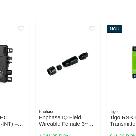
NOU
Enphase
Tigo
8HC
Enphase IQ Field
Tigo RSS D
-INT) –
Wireable Female 3~
Transmitt
 de inalta
(Q-CONN-3P-10F) –
Pure Signa