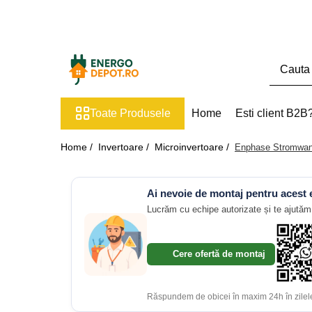
Toate Produsele
Panouri fotovoltaice
AIKO
Toate Produsele
Home
Esti client B2B
Canadian Solar
Longi Solar
Home /
Invertoare /
Microinvertoare /
Enphase Stromwan
Optimizatoare panouri
Invertoare
Ai nevoie de montaj pentru acest
Hibrid
Lucrăm cu echipe autorizate și te ajutăm 
On-grid
Off-grid
Cere ofertă de montaj
Microinvertoare
Fronius
Răspundem de obicei în maxim 24h în zilele