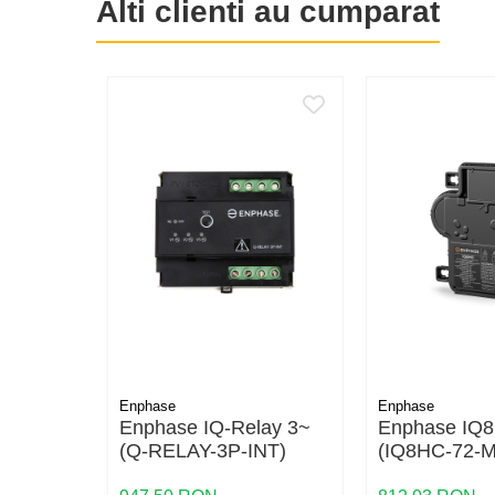
Alti clienti au cumparat
Trasee electrice
Dulapuri metalice
Materiale instalatii si montaj
Banda perforata
Catarame banda inox
Banda inox
Tablouri electrice
Tablouri plastic
Tablouri sigurante echipat DC/AC
Tuburi si Jgheaburi
Canal cablu
Canal cablu pardoseala
Canal cablu perforat
Enphase
Enphase
Enphase IQ-Relay 3~
Enphase IQ
Cutie ABS
(Q-RELAY-3P-INT)
(IQ8HC-72-M
Cutie ABS modulara
Microinverter
Doze