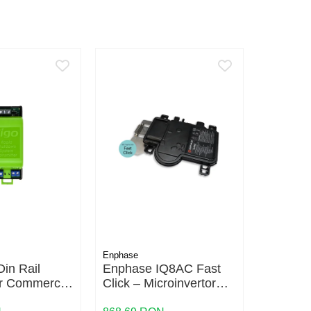
NOU
Enphase
Enphase
in Rail
Enphase IQ8AC Fast
Enphase
er Commercial
Click – Microinvertor
Controll
l Dual Core
360W, Eficienta 97.5%,
Backup 