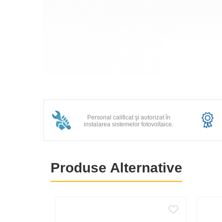
Fronius Reserva
Fronius Reserva Pro
Huawei
Pylontech
H1
Distribuie
H2
pe
HV
Facebook
US
Personal calificat şi autorizat în
instalarea sistemelor fotovoltaice.
SMA
Sungrow
SBH
Produse Alternative
SBR battery
SBS
Accesorii stocare
Structura