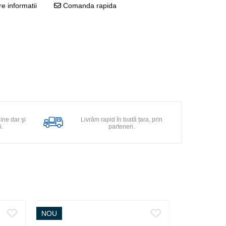
e informatii
Comanda rapida
line dar şi
Livrăm rapid în toată țara, prin
i.
parteneri.
NOU