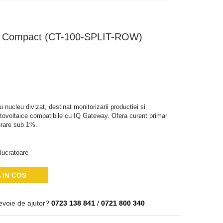
r Compact (CT-100-SPLIT-ROW)
nucleu divizat, destinat monitorizarii productiei si
tovoltaice compatibile cu IQ Gateway. Ofera curent primar
urare sub 1%.
lucratoare
 IN COS
evoie de ajutor?
0723 138 841
/
0721 800 340