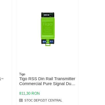
Tigo
Enphase
1~
Tigo RSS Din Rail Transmitter
Enphase I
Commercial Pure Signal Dual
Microinver
ri
Core 300A
97.5%, In
& Play
811,30 RON
868,69 RO
STOC DEPOZIT CENTRAL
STOC DE