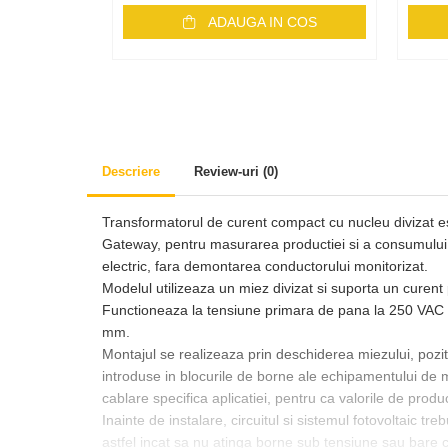
Monitorizare
ADAUGA IN COS
MPPT
Mufe si conectori
Power analyzer
Smart Meter
Statii de reincarcare
Descriere
Review-uri
(0)
Cabluri
Accesorii cabluri
Transformatorul de curent compact cu nucleu divizat este
Gateway, pentru masurarea productiei si a consumului, fi
Alte accesorii
electric, fara demontarea conductorului monitorizat.
Folie avertizoare
Modelul utilizeaza un miez divizat si suporta un curen
LEA accesorii
Functioneaza la tensiune primara de pana la 250 VAC s
mm.
Papuci si mufe
Montajul se realizeaza prin deschiderea miezului, pozit
Cablu solar
introduse in blocurile de borne ale echipamentului de m
Cabluri coaxiale TV
cablare specifica aplicatiei, pentru ca valorile de produ
Inainte de instalare, circuitul si sistemul fotovoltaic 
Cabluri curenti slabi
astfel incat sa nu atinga borne sub tensiune sau bare 