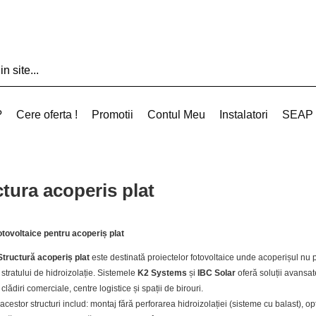
?
Cere oferta !
Promotii
Contul Meu
Instalatori
SEAP
tura acoperis plat
otovoltaice pentru acoperiș plat
Structură acoperiș plat
este destinată proiectelor fotovoltaice unde acoperișul nu 
stratului de hidroizolație. Sistemele
K2 Systems
și
IBC Solar
oferă soluții avansat
 clădiri comerciale, centre logistice și spații de birouri.
acestor structuri includ: montaj fără perforarea hidroizolației (sisteme cu balast), op