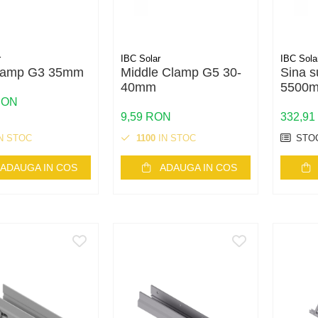
r
IBC Solar
IBC Sola
lamp G3 35mm
Middle Clamp G5 30-
Sina s
40mm
5500
RON
9,59 RON
332,9
N STOC
1100
IN STOC
STOC
ADAUGA IN COS
ADAUGA IN COS