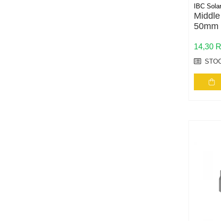
Cabluri aluminiu torsadat/aerian
IBC Sola
Cabluri energie joasa tensiune -
Middle
cupru
50mm
Cabluri cupru armat
14,30 
Cabluri cupru coaxial bransament
STOC
Cabluri cupru flexibil
Cabluri cupru nearmat
Cabluri cupru rezistente la foc
Cabluri flexibile
Cabluri flexibile plate
Cabluri medie tensiune
Cabluri medie tensiune aluminiu
Cabluri optice
Cabluri semnalizare si control
Cabluri speciale
Conductori flexibili cupru