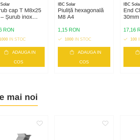
Solar
IBC Solar
IBC Sola
rub cap T M8x25
Piuliță hexagonală
End C
 – Șurub inox
M8 A4
30mm
ntru montaj
ouri fotovoltaice |
16 RON
1,15 RON
17,16
itate A2
1000
IN STOC
1000
IN STOC
100
I
ADAUGA IN
ADAUGA IN
COS
COS
e mai noi