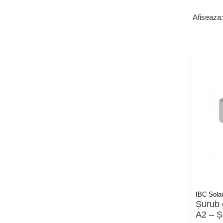
Accesorii
Afiseaza:
Backup Switch
Conectica
Adaptoare
Conectica IEC
Convertor DC-DC
Dongle
Meteocontrol
Monitorizare
Mufe si conectori
Power analyzer
Smart Meter
Statii de reincarcare
IBC Sola
Șurub
Cabluri
A2 – Ș
Accesorii cabluri