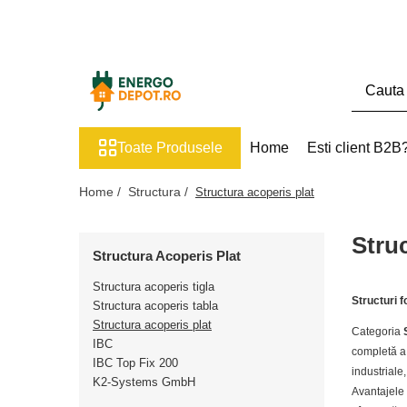
Toate Produsele
Panouri fotovoltaice
AIKO
Toate Produsele
Home
Esti client B2B
Canadian Solar
Longi Solar
Home /
Structura /
Structura acoperis plat
Optimizatoare panouri
Struc
Victron Energy
Structura Acoperis Plat
Invertoare
Structura acoperis tigla
Microinvertoare
Structuri f
Structura acoperis tabla
Fronius
Structura acoperis plat
Categoria
IBC
completă a 
Accesorii Fronius
IBC Top Fix 200
industriale,
Invertoare Hibride Fronius
K2-Systems GmbH
Avantajele 
Invertoare On-Grid Fronius