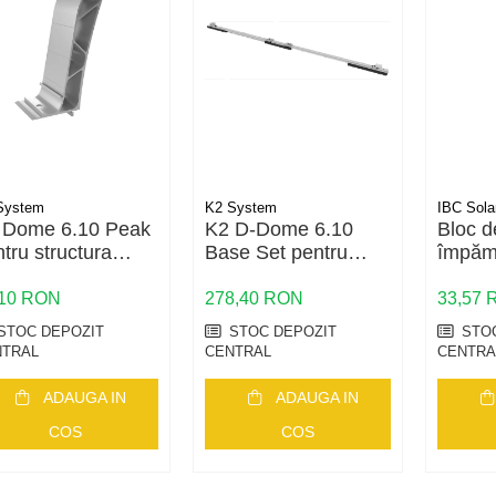
System
K2 System
IBC Sola
 Dome 6.10 Peak
K2 D-Dome 6.10
Bloc d
tru structura
Base Set pentru
împăm
ovoltaica
acoperis terasa
6mm2
,10 RON
278,40 RON
33,57
STOC DEPOZIT
STOC DEPOZIT
STOC
NTRAL
CENTRAL
CENTRA
ADAUGA IN
ADAUGA IN
COS
COS