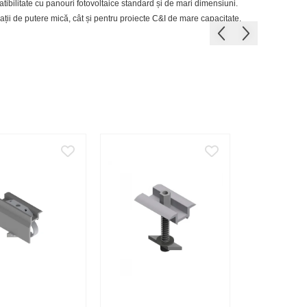
atibilitate cu panouri fotovoltaice standard și de mari dimensiuni.
alații de putere mică, cât și pentru proiecte C&I de mare capacitate.