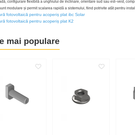
adă, configurare flexibilă a unghiului de înclinare, orientare sud sau est–vest, comp
 sunt modulare și permit scalarea rapidă a sistemului, fiind potrivite atât pentru inst
ură fotovoltaică pentru acoperiș plat ibc Solar
ură fotovoltaică pentru acoperiș plat K2
e mai populare