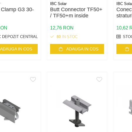
r
IBC Solar
IBC Sola
 Clamp G3 30-
Butt Connector TF50+
Conec
/ TF50+m inside
stratur
RON
12,76 RON
10,62
 DEPOZIT CENTRAL
80
IN STOC
STOC
ADAUGA IN COS
ADAUGA IN COS