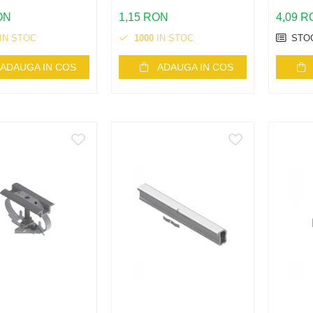
 montaj panouri
taice | Calitate
ON
1,15 RON
4,09 
IN STOC
1000
IN STOC
STOC
ADAUGA IN COS
ADAUGA IN COS