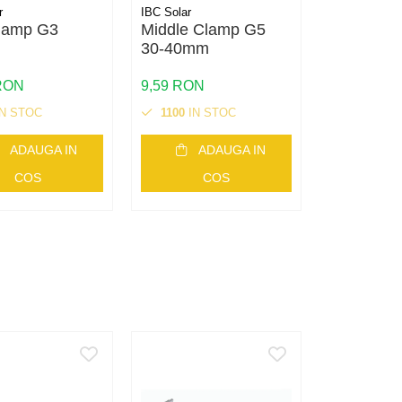
r
IBC Solar
IBC Solar
lamp G3
Middle Clamp G5
Butt Conn
30-40mm
TF50+ / 
inside
 RON
9,59 RON
12,76 RON
N STOC
1100
IN STOC
80
IN ST
ADAUGA IN
ADAUGA IN
AD
COS
COS
C