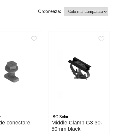
Ordoneaza:
r
IBC Solar
de conectare
Middle Clamp G3 30-
50mm black