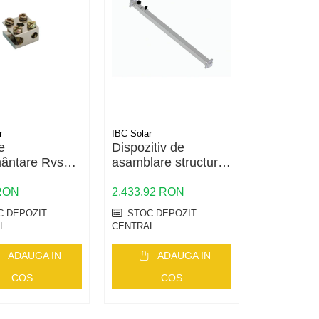
r
IBC Solar
IBC Solar
e
Dispozitiv de
base rail
ântare Rvs
asamblare structuri
fotovoltaice
255,97 RO
 RON
2.433,92 RON
 DEPOZIT
STOC DEPOZIT
STOC DE
L
CENTRAL
CENTRAL
ADAUGA IN
ADAUGA IN
AD
COS
COS
C