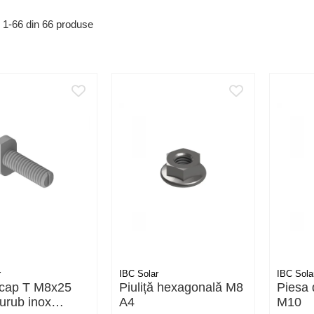
1-
66
din
66
produse
r
IBC Solar
IBC Sola
 cap T M8x25
Piuliță hexagonală M8
Piesa 
urub inox
A4
M10