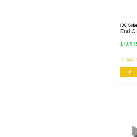
Conductori rigizi
Conductori rigizi cupru
Cabluri alarma
IBC Sola
End C
Cabluri boxe
Cabluri semnalizare incendiu
17,06 
Cabluri semnalizare si control
ecranate
650
I
Trasee electrice
Dulapuri metalice
Materiale instalatii si montaj
Banda perforata
Catarame banda inox
Banda inox
Tablouri electrice
Tablouri plastic