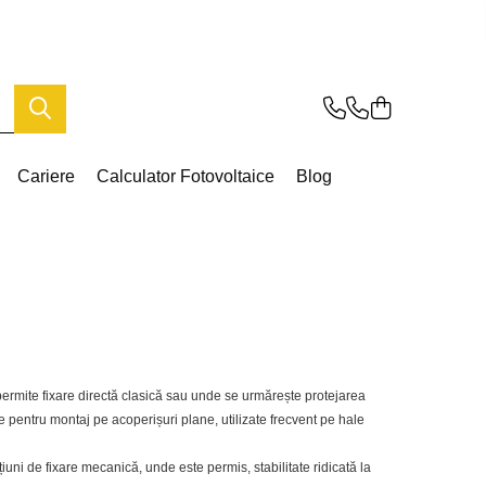
Cariere
Calculator Fotovoltaice
Blog
permite fixare directă clasică sau unde se urmărește protejarea
e pentru montaj pe acoperișuri plane, utilizate frecvent pe hale
țiuni de fixare mecanică, unde este permis, stabilitate ridicată la