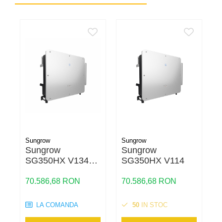
Sungrow
Sungrow
S
Sungrow
Sungrow
I
SG350HX V134
SG350HX V114
g
ON-GRID trifazic
350KW
70.586,68 RON
70.586,68 RON
1
LA COMANDA
50
IN STOC
C