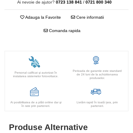
Ai nevoie de ajutor?
0723 138 841
/
0721 800 340
Adauga la Favorite
Cere informatii
Comanda rapida
Perioada de garantie este standard
Personal calificat şi autorizat în
de 24 luni de la achizitionarea
instalarea sistemelor fotovoltaice.
produselor.
Ai posibilitatea de a plăti online dar şi
Livrăm rapid în toată țara, prin
în rate prin parteneri.
parteneri.
Produse Alternative