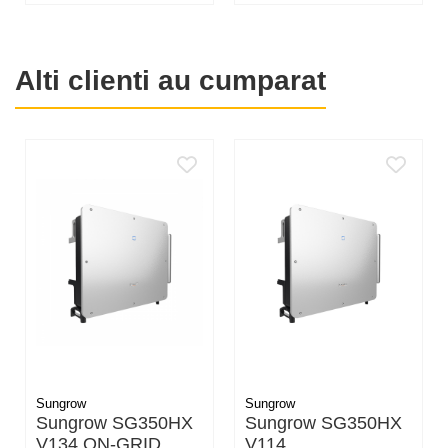
Proiecte fotovoltaice industriale de mare capacitate
Centrale solare pentru injecție în rețea
Extinderi sau modernizări ale fermelor fotovoltaice
Alti clienti au cumparat
existente
Sungrow
Sungrow
Sungrow SG350HX
Sungrow SG350HX
V134 ON-GRID
V114