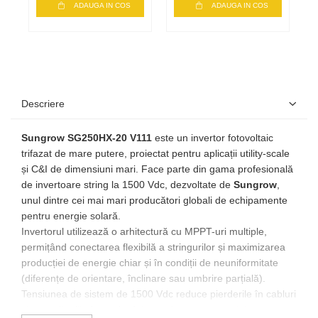
ADAUGA IN COS
ADAUGA IN COS
Descriere
Sungrow SG250HX-20 V111
este un invertor fotovoltaic
trifazat de mare putere, proiectat pentru aplicații utility-scale
și C&I de dimensiuni mari. Face parte din gama profesională
de invertoare string la 1500 Vdc, dezvoltate de
Sungrow
,
unul dintre cei mai mari producători globali de echipamente
pentru energie solară.
Invertorul utilizează o arhitectură cu MPPT-uri multiple,
permițând conectarea flexibilă a stringurilor și maximizarea
producției de energie chiar și în condiții de neuniformitate
(diferențe de orientare, înclinare sau umbrire parțială).
Tensiunea de sistem de 1500 Vdc reduce pierderile în cabluri
și costurile, fiind standardul actual pentru centralele