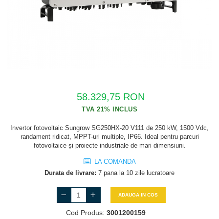
Cabluri semnalizare si control
Cabluri speciale
Conductori flexibili cupru
Conductori rigizi
Conductori rigizi cupru
Cabluri alarma
58.329,75 RON
Cabluri boxe
Cabluri semnalizare incendiu
Invertor fotovoltaic Sungrow SG250HX-20 V111 de 250 kW, 1500 Vdc,
randament ridicat, MPPT-uri multiple, IP66. Ideal pentru parcuri
Cabluri semnalizare si control
fotovoltaice și proiecte industriale de mari dimensiuni.
ecranate
LA COMANDA
Durata de livrare:
7 pana la 10 zile lucratoare
ADAUGA IN COS
Cod Produs:
3001200159