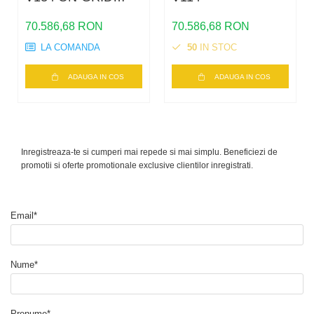
trifazic 350KW
70.586,68 RON
70.586,68 RON
LA COMANDA
50
IN STOC
ADAUGA IN COS
ADAUGA IN COS
Inregistreaza-te si cumperi mai repede si mai simplu. Beneficiezi de
promotii si oferte promotionale exclusive clientilor inregistrati.
Email*
Nume*
Prenume*