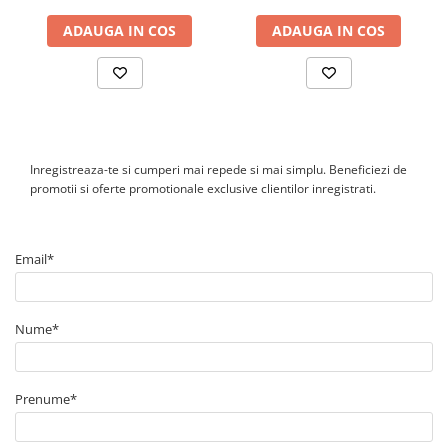
AFCI pentru detectarea arcurilor electrice.
ADAUGA IN COS
ADAUGA IN COS
Poate fi montat la exterior?
Da. Carcasa are grad de protectie IP65 si rezistenta la coroziune
C5, insa locul de montaj trebuie ales si pregatit conform
instructiunilor tehnice si cerintelor locale de instalare.
Inregistreaza-te si cumperi mai repede si mai simplu. Beneficiezi de
promotii si oferte promotionale exclusive clientilor inregistrati.
Email*
Nume*
Prenume*