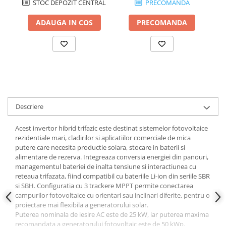
STOC DEPOZIT CENTRAL
PRECOMANDA
ADAUGA IN COS
PRECOMANDA
Descriere
Acest invertor hibrid trifazic este destinat sistemelor fotovoltaice
rezidentiale mari, cladirilor si aplicatiilor comerciale de mica
putere care necesita productie solara, stocare in baterii si
alimentare de rezerva. Integreaza conversia energiei din panouri,
managementul bateriei de inalta tensiune si interactiunea cu
reteaua trifazata, fiind compatibil cu bateriile Li-ion din seriile SBR
si SBH. Configuratia cu 3 trackere MPPT permite conectarea
campurilor fotovoltaice cu orientari sau inclinari diferite, pentru o
proiectare mai flexibila a generatorului solar.
Puterea nominala de iesire AC este de 25 kW, iar puterea maxima
recomandata a generatorului fotovoltaic este de 50 kWp.