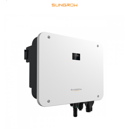
Cabluri semnalizare si control
Cabluri speciale
Conductori flexibili cupru
Conductori rigizi
Conductori rigizi cupru
Cabluri alarma
Cabluri boxe
Cabluri semnalizare incendiu
Cabluri semnalizare si control
ecranate