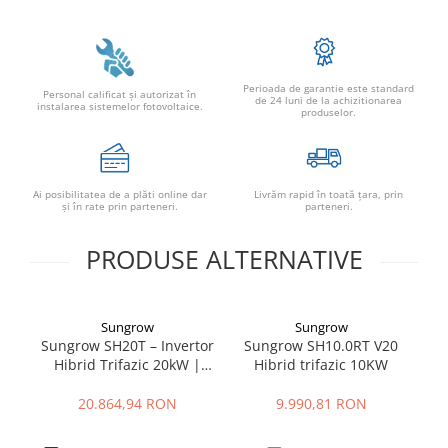
Perioada de garantie este standard
Personal calificat şi autorizat în
de 24 luni de la achizitionarea
instalarea sistemelor fotovoltaice.
produselor.
Ai posibilitatea de a plăti online dar
Livrăm rapid în toată țara, prin
şi în rate prin parteneri.
parteneri.
PRODUSE ALTERNATIVE
Sungrow
Sungrow
Sungrow SH20T – Invertor
Sungrow SH10.0RT V20
S
Hibrid Trifazic 20kW |
Hibrid trifazic 10KW
in
Depozitul de Fotovoltaice
6 
20.864,94 RON
9.990,81 RON