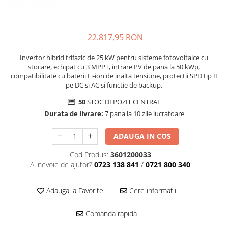
22.817,95 RON
Invertor hibrid trifazic de 25 kW pentru sisteme fotovoltaice cu
stocare, echipat cu 3 MPPT, intrare PV de pana la 50 kWp,
compatibilitate cu baterii Li-ion de inalta tensiune, protectii SPD tip II
pe DC si AC si functie de backup.
50
STOC DEPOZIT CENTRAL
Durata de livrare:
7 pana la 10 zile lucratoare
ADAUGA IN COS
Cod Produs:
3601200033
Ai nevoie de ajutor?
0723 138 841
/
0721 800 340
Adauga la Favorite
Cere informatii
Comanda rapida