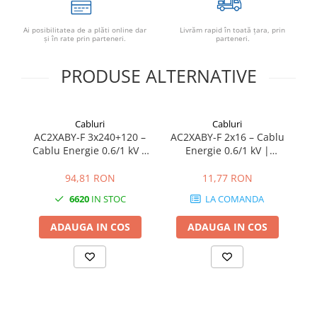
Ai posibilitatea de a plăti online dar
Livrăm rapid în toată țara, prin
şi în rate prin parteneri.
parteneri.
PRODUSE ALTERNATIVE
Cabluri
Cabluri
AC2XABY-F 3x240+120 –
AC2XABY-F 2x16 – Cablu
A
Cablu Energie 0.6/1 kV |
Energie 0.6/1 kV |
Aluminiu Unifilar | XLPE +
Aluminiu 2×16 mm² |
Armură Oțel + PVC
Armură Oțel | XLPE + PVC
XL
94,81 RON
11,77 RON
| Unifilar
6620
IN STOC
LA COMANDA
ADAUGA IN COS
ADAUGA IN COS