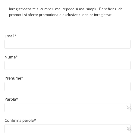
zone industriale cu impact mecanic
Temperatură minimă instalare:
–5°C
Inregistreaza-te si cumperi mai repede si mai simplu. Beneficiezi de
Rază minimă curbură:
12 × diametru cablu
promotii si oferte promotionale exclusive clientilor inregistrati.
Cablul este rigid și greu (unifilar + armură)
#depozituldefotovoltaice.ro
#energodepot.ro
Email*
Nume*
Prenume*
Parola*
Confirma parola*