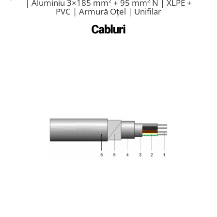
| Aluminiu 3×185 mm² + 95 mm² N | XLPE +
Cabluri semnalizare si control
PVC | Armură Oțel | Unifilar
Cabluri speciale
Conductori flexibili cupru
Conductori rigizi
Conductori rigizi cupru
Cabluri alarma
Cabluri boxe
Cabluri semnalizare incendiu
Cabluri semnalizare si control
ecranate