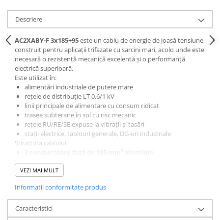
Descriere
AC2XABY-F 3x185+95
este un cablu de energie de joasă tensiune,
construit pentru aplicații trifazate cu sarcini mari, acolo unde este
necesară o rezistență mecanică excelentă și o performanță
electrică superioară.
Este utilizat în:
alimentări industriale de putere mare
rețele de distribuție LT 0.6/1 kV
linii principale de alimentare cu consum ridicat
trasee subterane în sol cu risc mecanic
rețele RU/RE/SE expuse la vibrații și tasări
stații electrice, tablouri generale, DG-uri industriale
Structura cablului:
3 conductoare fază de 185 mm² aluminiu
1 conductor neutru de 95 mm² aluminiu
VEZI MAI MULT
izolație
XLPE
armură
benzi de oțel
pentru protecție mecanică
Informatii conformitate produs
manta exterioară
PVC
rezistentă UV, umezeală, sol
Este un cablu masiv, rigid, proiectat pentru durată lungă de viață.
Caracteristici