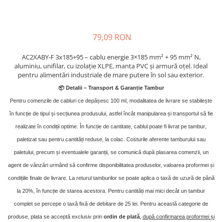
79,09 RON
AC2XABY-F 3x185+95 – cablu energie 3×185 mm² + 95 mm² N,
aluminiu, unifilar, cu izolație XLPE, manta PVC și armură oțel. Ideal
pentru alimentări industriale de mare putere în sol sau exterior.
📦 Detalii – Transport & Garan
ț
ie Tambur
Pentru comenzile de cabluri ce depășesc 100 ml, modalitatea de livrare se stabilește
în funcție de tipul și secțiunea produsului, astfel încât manipularea și transportul să fie
realizate în condiții optime. În funcție de cantitate, cablul poate fi livrat pe tambur
,
paletizat sau pentru cantități reduse, la colac. Costurile aferente tamburului sau
paletului, precum și eventualele garanții, se comunică după plasarea comenzii, un
agent de vânzări urmând să confirme disponibilitatea produselor, valoarea proformei și
condițiile finale de livrare. La returul tamburilor se poate aplica o taxă de uzură de până
la 20%, în funcție de starea acestora. Pentru cantități mai mici decât un tambur
complet se percepe o taxă fixă de debitare de 25 lei. Pentru această categorie de
produse, plata se acceptă exclusiv prin
ordin de plată
,
după confirmarea proformei și