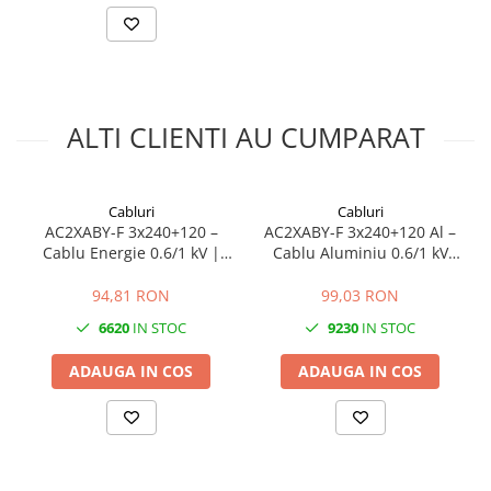
Manta Exterioară – PVC (Y)
PVC industrial
Rezistent la sol, umezeală, uleiuri, UV
Ideal pentru exterior și subteran
Parametri Electrici
ALTI CLIENTI AU CUMPARAT
Tensiune nominală:
0.6/1 kV
Tensiune încercare:
4 kV
Cabluri
Cabluri
Curent admisibil aproximativ:
AC2XABY-F 3x240+120 –
AC2XABY-F 3x240+120 Al –
185 mm² Al:
Cablu Energie 0.6/1 kV |
Cablu Aluminiu 0.6/1 kV
315–360 A în sol
Aluminiu Unifilar | XLPE +
XLPE PE Armat BY
345–395 A în aer
Armură Oțel + PVC
94,81 RON
99,03 RON
95 mm² Al:
220–255 A
6620
IN STOC
9230
IN STOC
ADAUGA IN COS
ADAUGA IN COS
Caracteristici Instalare
Moduri permise de montaj:
direct în sol
tuburi subterane
exterior / pereți / canale