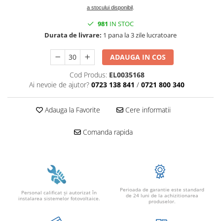
a stocului disponibil
.
981
IN STOC
Durata de livrare:
1 pana la 3 zile lucratoare
ADAUGA IN COS
Cod Produs:
EL0035168
Ai nevoie de ajutor?
0723 138 841
/
0721 800 340
Adauga la Favorite
Cere informatii
Comanda rapida
Perioada de garantie este standard
Personal calificat şi autorizat în
de 24 luni de la achizitionarea
instalarea sistemelor fotovoltaice.
produselor.