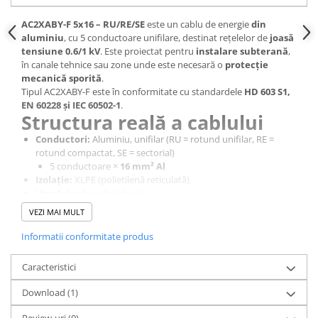
Cabluri cupru armat
Cabluri cupru coaxial bransament
AC2XABY-F 5x16 – RU/RE/SE
este un cablu de energie
din
aluminiu
, cu 5 conductoare unifilare, destinat rețelelor de
joasă
Cabluri cupru flexibil
tensiune 0.6/1 kV
. Este proiectat pentru
instalare subterană
,
Cabluri cupru nearmat
în canale tehnice sau zone unde este necesară o
protecție
Cabluri cupru rezistente la foc
mecanică sporită
.
Tipul AC2XABY-F este în conformitate cu standardele
HD 603 S1,
Cabluri flexibile
EN 60228 și IEC 60502-1
.
Cabluri flexibile plate
Structura reală a cablului
Cabluri medie tensiune
Conductori:
Aluminiu, unifilar (RU = rotund unifilar, RE =
rotund compactat, SE = sectorial)
Cabluri medie tensiune aluminiu
5 conductoare ×
16 mm² Al
Cabluri optice
Izolație:
XLPE (polietilenă reticulată)
Umplutură:
poliolefinică
Cabluri semnalizare si control
Ecran:
bandă de aluminiu (A)
VEZI MAI MULT
Cabluri speciale
Armătură BY:
bandă de oțel aplicată helicoidal pentru
protecție mecanică ridicată
Informatii conformitate produs
Conductori flexibili cupru
Manta exterioară:
PE (polietilenă), potrivită pentru
îngropare directă în sol
Conductori rigizi
Caracteristici
Caracteristici electrice reale
Conductori rigizi cupru
Download (1)
Tensiune nominală:
0.6/1 kV
Cabluri alarma
Temperatura max. în regim permanent:
+90°C