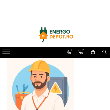
Toate Produsele
Panouri fotovoltaice
AIKO
Canadian Solar
Longi Solar
1
2
Optimizatoare panouri
Victron Energy
Invertoare
Microinvertoare
Fronius
Accesorii Fronius
Invertoare Hibride Fronius
Invertoare On-Grid Fronius