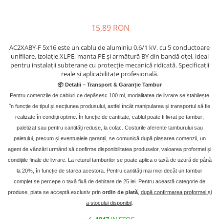
SMA
Sungrow
15,89 RON
SBH
AC2XABY-F 5x16 este un cablu de aluminiu 0.6/1 kV, cu 5 conductoare
SBR battery
unifilare, izolație XLPE, manta PE și armătură BY din bandă oțel, ideal
SBS
pentru instalații subterane cu protecție mecanică ridicată. Specificații
reale și aplicabilitate profesională.
Accesorii stocare
📦 Detalii – Transport & Garan
ț
ie Tambur
Structura
Pentru comenzile de cabluri ce depășesc 100 ml, modalitatea de livrare se stabilește
Structura acoperis tigla
în funcție de tipul și secțiunea produsului, astfel încât manipularea și transportul să fie
Structura acoperis tabla
realizate în condiții optime. În funcție de cantitate, cablul poate fi livrat pe tambur
,
paletizat sau pentru cantități reduse, la colac. Costurile aferente tamburului sau
Structura acoperis plat
paletului, precum și eventualele garanții, se comunică după plasarea comenzii, un
IBC
agent de vânzări urmând să confirme disponibilitatea produselor, valoarea proformei și
condițiile finale de livrare. La returul tamburilor se poate aplica o taxă de uzură de până
IBC Top Fix 200
la 20%, în funcție de starea acestora. Pentru cantități mai mici decât un tambur
K2-Systems GmbH
complet se percepe o taxă fixă de debitare de 25 lei. Pentru această categorie de
Accesorii
produse, plata se acceptă exclusiv prin
ordin de plată
,
după confirmarea proformei și
a stocului disponibil
.
Backup Switch