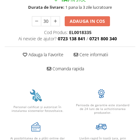
1947
IN STOC
Conectica
Durata de livrare:
1 pana la 3 zile lucratoare
Adaptoare
Conectica IEC
ADAUGA IN COS
Convertor DC-DC
Cod Produs:
EL0018335
Dongle
Ai nevoie de ajutor?
0723 138 841
/
0721 800 340
Meteocontrol
Adauga la Favorite
Cere informatii
Monitorizare
Mufe si conectori
Comanda rapida
Power analyzer
Smart Meter
Statii de reincarcare
Cabluri
Perioada de garantie este standard
Personal calificat şi autorizat în
de 24 luni de la achizitionarea
Accesorii cabluri
instalarea sistemelor fotovoltaice.
produselor.
Alte accesorii
Folie avertizoare
LEA accesorii
Ai posibilitatea de a plăti online dar
Livrăm rapid în toată țara, prin