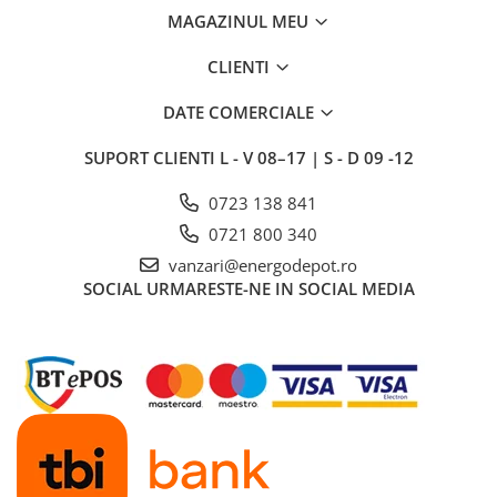
Lustra/pendul dulie
MAGAZINUL MEU
Lustra/pendul LED
Plafoniera LED
CLIENTI
Aplica dulie
DATE COMERCIALE
Aplica LED
Corpuri solare
SUPORT CLIENTI
L - V 08–17 | S - D 09 -12
Corpuri solare decorative
0723 138 841
Iluminat festiv
0721 800 340
Instalatii sarbatori
vanzari@energodepot.ro
Lanterne
SOCIAL
URMARESTE-NE IN SOCIAL MEDIA
Stalpi de iluminat
Stalpi retele electrice
Scule de mana si unelte
Sisteme de incalzire
Automatizari
Montaj