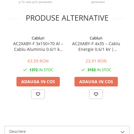
şi în rate prin parteneri.
parteneri.
Papuci si mufe
Cablu solar
PRODUSE ALTERNATIVE
Cabluri coaxiale TV
Cabluri curenti slabi
Cabluri
Cabluri
Cabluri date
AC2XABY-F 3x150+70 Al –
AC2XABY-F 4x35 – Cablu
A
Cablu Aluminiu 0.6/1 kV
Energie 0.6/1 kV |
Ca
Cabluri Electrice
XLPE PE Armat
Aluminiu 4×35 mm² |
Al
Cabluri energie joasa tensiune -
XLPE + PVC | Armură Oțel
m
63,59 RON
23,91 RON
aluminiu
| Unifilar
Ar
1372
IN STOC
3152
IN STOC
Cabluri aluminiu armat
ADAUGA IN COS
ADAUGA IN COS
Cabluri aluminiu coaxial
bransament
Cabluri aluminiu nearmat
Cabluri aluminiu tip Enel
Cabluri aluminiu torsadat/aerian
Cabluri energie joasa tensiune -
cupru
Descriere