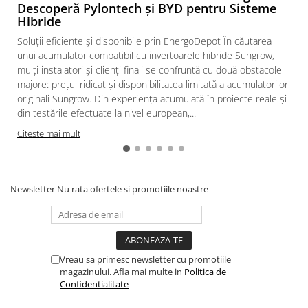
Descoperă Pylontech și BYD pentru Sisteme
Hibride
Intrerupator
Modular
Soluții eficiente și disponibile prin EnergoDepot În căutarea
unui acumulator compatibil cu invertoarele hibride Sungrow,
Priza+Intrerupator
mulți instalatori și clienți finali se confruntă cu două obstacole
Pulsar Touch
majore: prețul ridicat și disponibilitatea limitată a acumulatorilor
Smart SHELLY
originali Sungrow. Din experiența acumulată în proiecte reale și
din testările efectuate la nivel european,...
Surse de iluminat
Citeste mai mult
LED
Bec LED
Conventionale
Newsletter
Nu rata ofertele si promotiile noastre
Halogen
Corpuri de iluminat decorative
Corpuri iluminat exterior
Corpuri iluminat interior
Vreau sa primesc newsletter cu promotiile
magazinului. Afla mai multe in
Politica de
Lampa de birou/veioza
Confidentialitate
Lampa de veghe