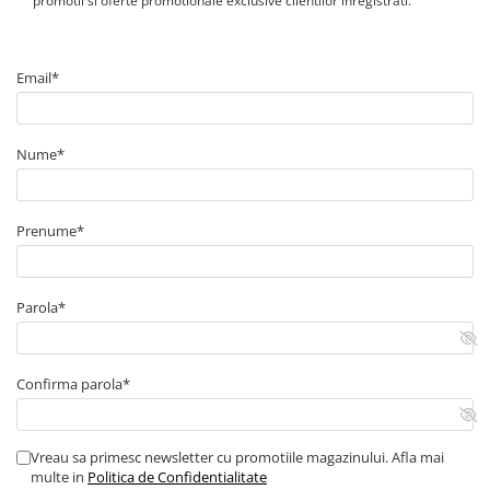
promotii si oferte promotionale exclusive clientilor inregistrati.
Contor digital
Blocuri de masura si protectie
Email*
Butoane
Buton ciuperca
Contactoare
Nume*
Contactor industrial
Contactor modular
Prenume*
Descarcatoare
Echipamente de impamantare
Electrozi impamantare
Parola*
Piesa separatie
Platbanda
Confirma parola*
Intrerupatoare automate
AFDD
Intrerupatoare automate de putere
Vreau sa primesc newsletter cu promotiile magazinului. Afla mai
multe in
Politica de Confidentialitate
Intrerupatoare automate