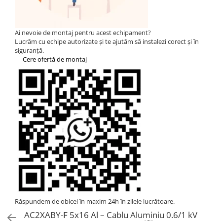
Statii de reincarcare Fronius
Goodwe
HUAWEI
Ai nevoie de montaj pentru acest echipament?
Lucrăm cu echipe autorizate și te ajutăm să instalezi corect și în
SMA
siguranță.
Cere ofertă de montaj
Solis
Solplanet
Sungrow
Invertoare Hibrid Sungrow
Invertoare on-grid Sungrow
Statii de reincarcare Sungrow
Victron Energy
MPPT
Accesorii Victron
Acumulatori Victron
Invertor Hibrid - Off Grid
Răspundem de obicei în maxim 24h în zilele lucrătoare.
Statii de reincarcare Victron
AC2XABY-F 5x16 Al – Cablu Aluminiu 0.6/1 kV