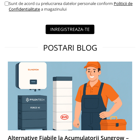
Sunt de acord cu prelucrarea datelor personale conform
Politicii de
diferentiale
Confidentialitate
a magazinului
Intrerupatoare automate modulare
Separator sarcina
Relee
INREGISTREAZA-TE
Releu monitorizare tensiune
POSTARI BLOG
Separator fuzibil
Separator fuzibil aplicatii
fotovoltaice
Sigurante fuzibile
Aparataj
Aparataj modular
Standard German
Intrerupator
Priza
Functii speciale
Rama ornament
Alternative Fiabile la Acumulatorii Sungrow –
Aplicat (PT)