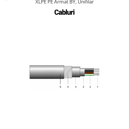
XLPE PE Armat BY, Unifilar
Acumulatori
BYD Battery
HVM
HVS
LVS
Deye
Enphase
FelicitySolar
Fronius Reserva
Fronius Reserva Pro
Huawei
Pylontech
H1
H2
HV
US