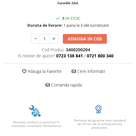
SMA
Garantie 2Ani.
Sungrow
5
IN STOC
SBH
Durata de livrare:
1 pana la 3 zile lucratoare
SBR battery
SBS
ADAUGA IN COS
Accesorii stocare
Cod Produs:
3400200204
Structura
Ai nevoie de ajutor?
0723 138 841
/
0721 800 340
Structura acoperis tigla
Adauga la Favorite
Cere informatii
Structura acoperis tabla
Structura acoperis plat
Comanda rapida
IBC
IBC Top Fix 200
K2-Systems GmbH
Accesorii
Perioada de garantie este standard
Personal calificat şi autorizat în
de 24 luni de la achizitionarea
instalarea sistemelor fotovoltaice.
Backup Switch
produselor.