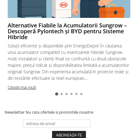
diferentiale
Intrerupatoare automate modulare
Separator sarcina
Alternative Fiabile la Acumulatorii Sungrow –
Relee
Descoperă Pylontech și BYD pentru Sisteme
Hibride
Releu monitorizare tensiune
Separator fuzibil
Soluții eficiente și disponibile prin EnergoDepot În căutarea
unui acumulator compatibil cu invertoarele hibride Sungrow,
Separator fuzibil aplicatii
mulți instalatori și clienți finali se confruntă cu două obstacole
fotovoltaice
majore: prețul ridicat și disponibilitatea limitată a acumulatorilor
Sigurante fuzibile
originali Sungrow. Din experiența acumulată în proiecte reale și
din testările efectuate la nivel european,...
Aparataj
Aparataj modular
Citeste mai mult
Standard German
Intrerupator
Newsletter
Nu rata ofertele si promotiile noastre
Priza
Functii speciale
Rama ornament
Aplicat (PT)