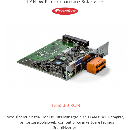
LAN, WiFi, monitorizare Solar.web
Acumulatori
BYD Battery
HVM
HVS
LVS
Deye
Enphase
FelicitySolar
Fronius Reserva
Fronius Reserva Pro
Huawei
Pylontech
H1
1.465,60 RON
H2
Modul comunicatie Fronius Datamanager 2.0 cu LAN si WiFi integrat,
HV
monitorizare Solar.web, compatibil cu invertoare Fronius
US
SnapINverter.