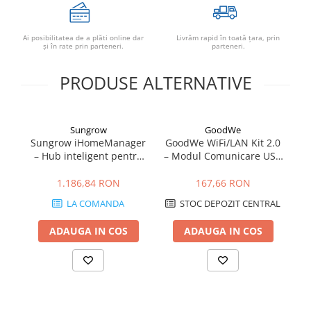
Conectica
Adaptoare
Ai posibilitatea de a plăti online dar
Livrăm rapid în toată țara, prin
Conectica IEC
şi în rate prin parteneri.
parteneri.
Convertor DC-DC
PRODUSE ALTERNATIVE
Dongle
Meteocontrol
Monitorizare
Sungrow
GoodWe
Sungrow iHomeManager
GoodWe WiFi/LAN Kit 2.0
Mufe si conectori
– Hub inteligent pentru
– Modul Comunicare USB
V1
Power analyzer
gestionarea energiei în
pentru Invertoare
sisteme fotovoltaice
GoodWe (LAN, WLAN,
1.186,84 RON
167,66 RON
Smart Meter
Bluetooth, IP65)
LA COMANDA
STOC DEPOZIT CENTRAL
Statii de reincarcare
Cabluri
ADAUGA IN COS
ADAUGA IN COS
Accesorii cabluri
Alte accesorii
Folie avertizoare
LEA accesorii