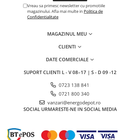
Vreau sa primesc newsletter cu promotiile
Intrerupator
magazinului. Afla mai multe in
Politica de
Confidentialitate
Modular
Priza+Intrerupator
MAGAZINUL MEU
Pulsar Touch
Smart SHELLY
CLIENTI
Surse de iluminat
DATE COMERCIALE
LED
Bec LED
SUPORT CLIENTI
L - V 08–17 | S - D 09 -12
Conventionale
0723 138 841
Halogen
0721 800 340
Corpuri de iluminat decorative
vanzari@energodepot.ro
Corpuri iluminat exterior
SOCIAL
URMARESTE-NE IN SOCIAL MEDIA
Corpuri iluminat interior
Lampa de birou/veioza
Lampa de veghe