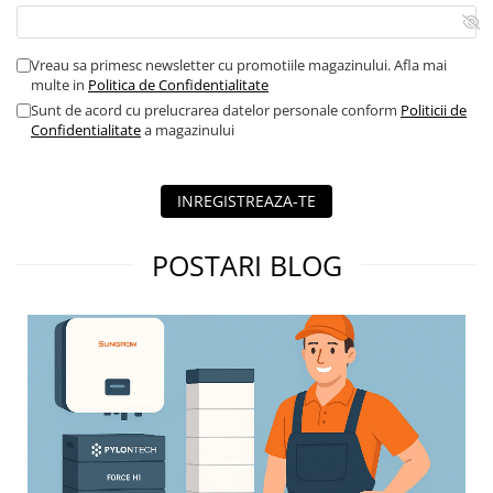
invertorul compatibil.
Contor digital
Blocuri de masura si protectie
Vreau sa primesc newsletter cu promotiile magazinului. Afla mai
Butoane
multe in
Politica de Confidentialitate
Sunt de acord cu prelucrarea datelor personale conform
Politicii de
Buton ciuperca
Confidentialitate
a magazinului
Contactoare
Contactor industrial
INREGISTREAZA-TE
Contactor modular
Descarcatoare
POSTARI BLOG
Echipamente de impamantare
Electrozi impamantare
Piesa separatie
Platbanda
Intrerupatoare automate
AFDD
Intrerupatoare automate de putere
Intrerupatoare automate