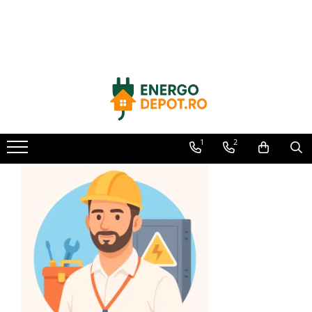
Toate Produsele
Panouri fotovoltaice
AIKO
Canadian Solar
Longi Solar
1
2
Optimizatoare panouri
Victron Energy
Invertoare
Microinvertoare
Fronius
Accesorii Fronius
Invertoare Hibride Fronius
Invertoare On-Grid Fronius