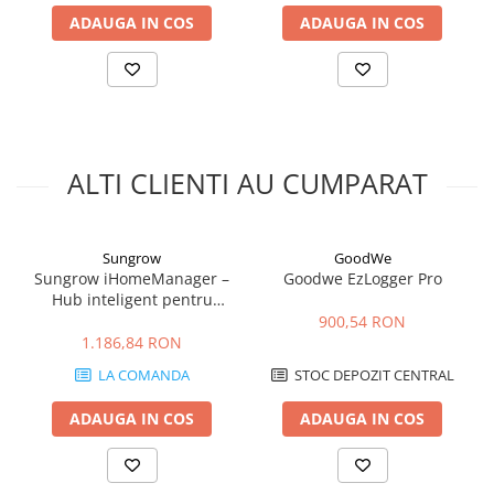
Fronius Solar.web
Cabluri boxe
ADAUGA IN COS
ADAUGA IN COS
Protocol:
Modbus TCP /
Cabluri semnalizare incendiu
SunSpec
Interfete:
Cabluri semnalizare si control
RS485
ecranate
Digital I/O
Compatibilitate:
Fronius
Trasee electrice
SnapINverter
Dulapuri metalice
Functie:
monitorizare
ALTI CLIENTI AU CUMPARAT
si management sistem
Materiale instalatii si montaj
fotovoltaic
Banda perforata
Sungrow
GoodWe
Catarame banda inox
Functionalitati
Sungrow iHomeManager –
Goodwe EzLogger Pro
Banda inox
Hub inteligent pentru
cheie
Tablouri electrice
gestionarea energiei în
900,54 RON
Monitorizare in
sisteme fotovoltaice
1.186,84 RON
Tablouri plastic
timp real
LA COMANDA
STOC DEPOZIT CENTRAL
Tablouri sigurante echipat DC/AC
Permite vizualizarea:
Tuburi si Jgheaburi
productiei fotovoltaice
ADAUGA IN COS
ADAUGA IN COS
consumului (cu Smart
Canal cablu
Meter)
injectiei in retea
Canal cablu pardoseala