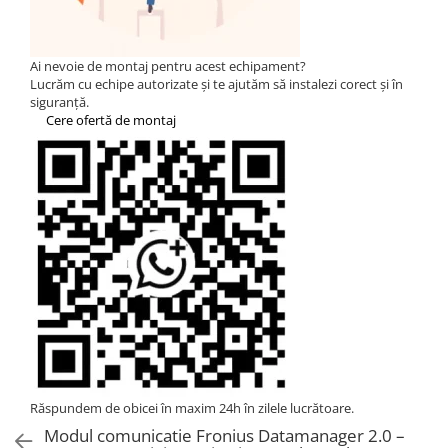
Statii de reincarcare Fronius
Goodwe
HUAWEI
Ai nevoie de montaj pentru acest echipament?
Lucrăm cu echipe autorizate și te ajutăm să instalezi corect și în
SMA
siguranță.
Cere ofertă de montaj
Solis
Solplanet
Sungrow
Invertoare Hibrid Sungrow
Invertoare on-grid Sungrow
Statii de reincarcare Sungrow
Victron Energy
MPPT
Accesorii Victron
Acumulatori Victron
Invertor Hibrid - Off Grid
Răspundem de obicei în maxim 24h în zilele lucrătoare.
Statii de reincarcare Victron
Modul comunicatie Fronius Datamanager 2.0 –