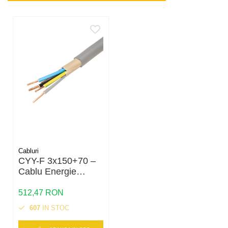
Cabluri
CYY-F 3x150+70 –
Cablu Energie
Cupru 0.6/1 kV |
3×150 mm² + 70
512,47 RON
mm² N/PE | Izolație
607
IN STOC
XLPE | Manta PVC