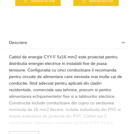
ADAUGA IN COS
ADAUGA IN COS
Descriere
Cablul de energie CYY-F 5x16 mm2 este proiectat pentru
distributia energiei electrice in instalatii fixe de joasa
tensiune. Configuratia cu cinci conductoare il recomanda
pentru circuite de alimentare care necesita mai multe cai de
conductie, fiind adecvat pentru aplicatii din cladiri
rezidentiale, comerciale sau tehnice, precum si pentru
alimentarea echipamentelor fixe si a tablourilor electrice.
Constructia include conductoare din cupru cu sectiunea
nominala de 16 mm2 fiecare, izolatie individuala din PVC si
manta exterioara de protectie din PVC. Cablul are 5
conductoare, tensiunea nominala Uo/U de 0.6/1 kV si o
greutate aproximativa de 1,187 kg/ml. Produsul este livrat pe