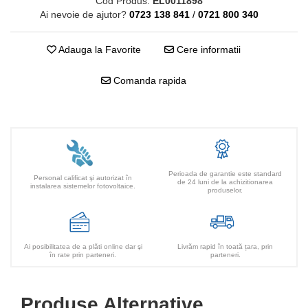
Cod Produs:
EL0011898
Ai nevoie de ajutor?
0723 138 841
/
0721 800 340
Adauga la Favorite
Cere informatii
Comanda rapida
Perioada de garantie este standard
Personal calificat şi autorizat în
de 24 luni de la achizitionarea
instalarea sistemelor fotovoltaice.
produselor.
Ai posibilitatea de a plăti online dar şi
Livrăm rapid în toată țara, prin
în rate prin parteneri.
parteneri.
Produse Alternative