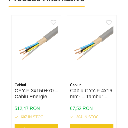
Cabluri
Cabluri
C
CYY-F 3x150+70 –
Cablu CYY-F 4x16
C
Cablu Energie
mm² – Tambur –
t
Cupru 0.6/1 kV |
Cupru Flexibil,
3×150 mm² + 70
Energie și
512,47 RON
67,52 RON
1
mm² N/PE |
Distribuție
607
IN STOC
204
IN STOC
Izolație XLPE |
Manta PVC