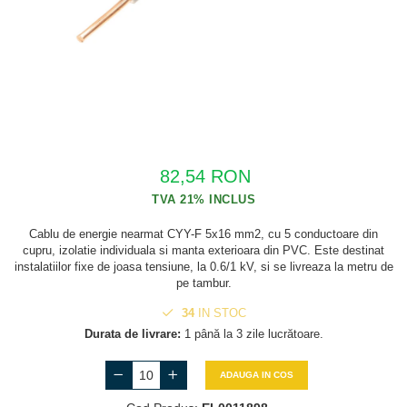
Cabluri semnalizare si control
Cabluri speciale
Conductori flexibili cupru
Conductori rigizi
Conductori rigizi cupru
Cabluri alarma
82,54 RON
Cabluri boxe
Cabluri semnalizare incendiu
Cablu de energie nearmat CYY-F 5x16 mm2, cu 5 conductoare din
cupru, izolatie individuala si manta exterioara din PVC. Este destinat
Cabluri semnalizare si control
instalatiilor fixe de joasa tensiune, la 0.6/1 kV, si se livreaza la metru de
ecranate
pe tambur.
34
IN STOC
Durata de livrare:
1 până la 3 zile lucrătoare.
ADAUGA IN COS