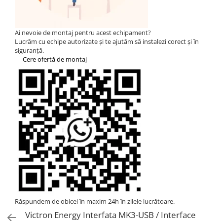
HUAWEI
SMA
Ai nevoie de montaj pentru acest echipament?
Solis
Lucrăm cu echipe autorizate și te ajutăm să instalezi corect și în
siguranță.
Solplanet
Cere ofertă de montaj
Sungrow
Victron Energy
MPPT
Acumulatori
BYD Battery
HVM
HVS
LVS
Deye
Enphase
Răspundem de obicei în maxim 24h în zilele lucrătoare.
FelicitySolar
Victron Energy Interfata MK3-USB / Interface