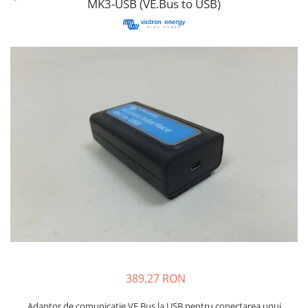
MK3-USB (VE.Bus to USB)
Fronius Reserva
Fronius Reserva Pro
Huawei
Pylontech
H1
H2
HV
US
SMA
Sungrow
SBH
SBR battery
SBS
Accesorii stocare
389,27 RON
Structura
Structura acoperis tigla
Adaptor de comunicatie VE.Bus la USB pentru conectarea unui