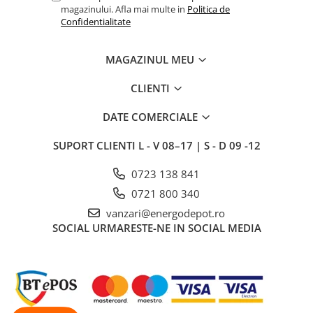
Sigurante fuzibile
magazinului. Afla mai multe in
Politica de
Aparataj
Confidentialitate
Aparataj modular
MAGAZINUL MEU
Standard German
Intrerupator
CLIENTI
Priza
DATE COMERCIALE
Functii speciale
Rama ornament
SUPORT CLIENTI
L - V 08–17 | S - D 09 -12
Aplicat (PT)
0723 138 841
Intrerupator
0721 800 340
Modular
vanzari@energodepot.ro
Priza+Intrerupator
SOCIAL
URMARESTE-NE IN SOCIAL MEDIA
Pulsar Touch
Surse de iluminat
LED
Bec LED
Conventionale