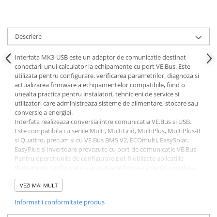
Cabluri aluminiu armat
Cabluri aluminiu coaxial
bransament
Descriere
Cabluri aluminiu nearmat
Interfata MK3-USB este un adaptor de comunicatie destinat
Cabluri aluminiu tip Enel
conectarii unui calculator la echipamente cu port VE.Bus. Este
Cabluri aluminiu torsadat/aerian
utilizata pentru configurare, verificarea parametrilor, diagnoza si
Cabluri energie joasa tensiune -
actualizarea firmware a echipamentelor compatibile, fiind o
unealta practica pentru instalatori, tehnicieni de service si
cupru
utilizatori care administreaza sisteme de alimentare, stocare sau
Cabluri cupru armat
conversie a energiei.
Interfata realizeaza conversia intre comunicatia VE.Bus si USB.
Cabluri cupru coaxial bransament
Este compatibila cu seriile Multi, MultiGrid, MultiPlus, MultiPlus-II
Cabluri cupru flexibil
si Quattro, precum si cu VE.Bus BMS V2, ECOmulti, EasySolar,
Cabluri cupru nearmat
EasyPlus si invertoare prevazute cu port de comunicatie VE.Bus.
Pentru operatiunile de configurare pot fi utilizate aplicatiile
Cabluri cupru rezistente la foc
dedicate de configurare si actualizare firmware pentru produse
Cabluri flexibile
VE.Bus.
Conectarea se face intre portul USB al calculatorului si portul
VEZI MAI MULT
Cabluri flexibile plate
VE.Bus al echipamentului. Pentru legatura VE.Bus este necesar un
Cabluri medie tensiune
Informatii conformitate produs
cablu RJ45 UTP drept, realizat industrial, iar calculatorul necesita
driverul USB corespunzator. In functie de dispozitivul folosit,
Cabluri medie tensiune aluminiu