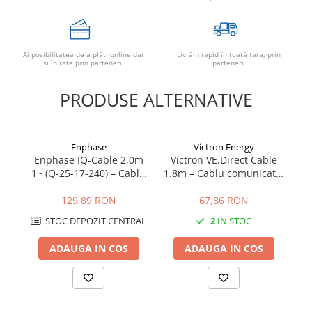
Power analyzer
Smart Meter
Statii de reincarcare
Ai posibilitatea de a plăti online dar
Livrăm rapid în toată țara, prin
şi în rate prin parteneri.
parteneri.
Cabluri
Accesorii cabluri
PRODUSE ALTERNATIVE
Alte accesorii
Folie avertizoare
Enphase
Victron Energy
LEA accesorii
Enphase IQ-Cable 2,0m
Victron VE.Direct Cable
Vi
Papuci si mufe
1~ (Q-25-17-240) – Cablu
1.8m – Cablu comunicație
Cablu solar
Monofazat pentru
pentru MPPT, Invertere &
Microinvertoare Enphase
BMS | 1.8 metri
129,89 RON
67,86 RON
Cabluri coaxiale TV
STOC DEPOZIT CENTRAL
2
IN STOC
Cabluri curenti slabi
ADAUGA IN COS
ADAUGA IN COS
Cabluri date
Cabluri Electrice
Cabluri energie joasa tensiune -
aluminiu