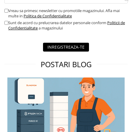
Tablou metalic
Vreau sa primesc newsletter cu promotiile magazinului. Afla mai
Tablou organizare santier echipat
multe in
Politica de Confidentialitate
Tablou organizare santier necablat
Sunt de acord cu prelucrarea datelor personale conform
Politicii de
Confidentialitate
a magazinului
Tub flexibil
Tub flexibil dublu perete (corugata)
INREGISTREAZA-TE
Tub flexibil metalic
Protectie
POSTARI BLOG
Aparate de masura si comanda
Contor digital
Blocuri de masura si protectie
Butoane
Buton ciuperca
Contactoare
Contactor industrial
Contactor modular
Descarcatoare