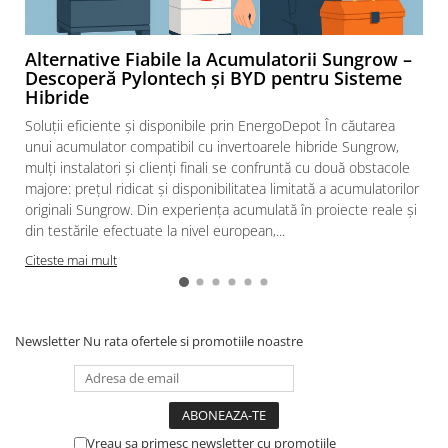
Echipamente de impamantare
Electrozi impamantare
Alternative Fiabile la Acumulatorii Sungrow –
Descoperă Pylontech și BYD pentru Sisteme
Piesa separatie
Hibride
Platbanda
Soluții eficiente și disponibile prin EnergoDepot În căutarea
Intrerupatoare automate
unui acumulator compatibil cu invertoarele hibride Sungrow,
AFDD
mulți instalatori și clienți finali se confruntă cu două obstacole
majore: prețul ridicat și disponibilitatea limitată a acumulatorilor
Intrerupatoare automate de putere
originali Sungrow. Din experiența acumulată în proiecte reale și
Intrerupatoare automate
din testările efectuate la nivel european,...
diferentiale
Citeste mai mult
Intrerupatoare automate modulare
Separator sarcina
Relee
Newsletter
Nu rata ofertele si promotiile noastre
Releu monitorizare tensiune
Separator fuzibil
Separator fuzibil aplicatii
fotovoltaice
Vreau sa primesc newsletter cu promotiile