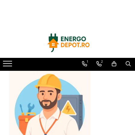
Toate Produsele
Panouri fotovoltaice
AIKO
Canadian Solar
Longi Solar
1
2
Optimizatoare panouri
Invertoare
Hibrid
On-grid
Off-grid
Microinvertoare
Fronius
Goodwe