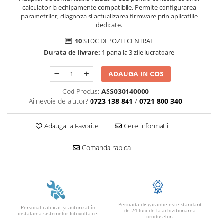
calculator la echipamente compatibile. Permite configurarea
Structura acoperis tabla
parametrilor, diagnoza si actualizarea firmware prin aplicatiile
Structura acoperis plat
dedicate.
IBC
10
STOC DEPOZIT CENTRAL
Durata de livrare:
1 pana la 3 zile lucratoare
IBC Top Fix 200
K2-Systems GmbH
ADAUGA IN COS
Accesorii
Cod Produs:
ASS030140000
Backup Switch
Ai nevoie de ajutor?
0723 138 841
/
0721 800 340
Conectica
Adauga la Favorite
Cere informatii
Adaptoare
Conectica IEC
Comanda rapida
Convertor DC-DC
Dongle
Meteocontrol
Monitorizare
Perioada de garantie este standard
Personal calificat şi autorizat în
de 24 luni de la achizitionarea
Mufe si conectori
instalarea sistemelor fotovoltaice.
produselor.