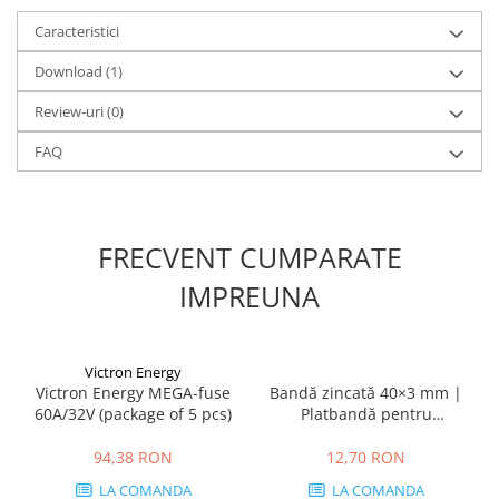
Material:
Cupru electrolitic
Tip:
F – multifilar (clasa 5 / flexibilitate bună)
Caracteristici
Secțiuni:
3 × 150 mm²
(faze)
Download (1)
1 × 70 mm²
(N/PE)
Rezistență electrică la 20°C:
Review-uri
(0)
150 mm² → ~0.128 Ω/km
FAQ
70 mm² → ~0.268 Ω/km
Izolație Individuală – XLPE
(X)
Polietilenă reticulată
FRECVENT CUMPARATE
Temperatură maximă continuă:
90°C
Temperatură scurtcircuit (1 s):
250°C
IMPREUNA
Manta Exterioară – PVC (Y)
PVC greu, negru
Rezistență la:
Victron Energy
sol
Victron Energy MEGA-fuse
Bandă zincată 40×3 mm |
umezeală
60A/32V (package of 5 pcs)
Platbandă pentru
uleiuri
împământare și lucrări
abraziune
electrice
94,38 RON
12,70 RON
agenți chimici
Permite montaj exterior sau subteran
LA COMANDA
LA COMANDA