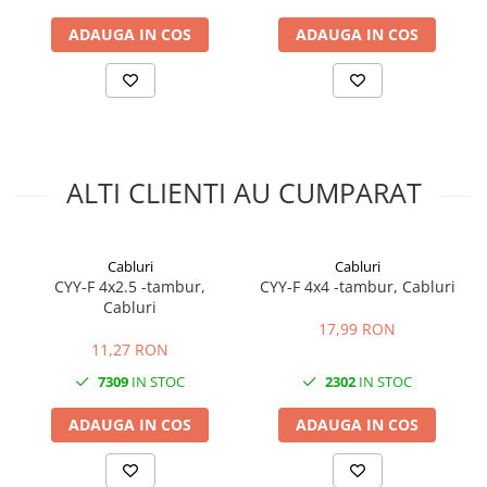
ADAUGA IN COS
ADAUGA IN COS
Parametri Electrici
Tensiune nominală:
0.6/1 kV
Tensiune încercare:
4 kV
Curent admisibil orientativ:
150 mm² Cu:
275–305 A în sol / 310–350 A în aer
70 mm² Cu:
170–200 A
ALTI CLIENTI AU CUMPARAT
Caracteristici Instalare
Montaj:
Cabluri
Cabluri
CYY-F 4x2.5 -tambur,
CYY-F 4x4 -tambur, Cabluri
în sol
(în șanț protejat)
Cabluri
în tuburi subterane
în trasee fixe interioare / exterioare
17,99 RON
Temperatura minimă instalare:
11,27 RON
–5°C
Rază minimă curbură:
12 × diametrul cablului
7309
IN STOC
2302
IN STOC
Cablul este flexibil (multifilar → clasa 5)
ADAUGA IN COS
ADAUGA IN COS