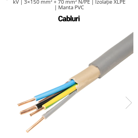
kV | 3×150 mm² + 70 mm² N/PE | Izolație XLPE
Cabluri semnalizare si control
| Manta PVC
Cabluri speciale
Conductori flexibili cupru
Conductori rigizi
Conductori rigizi cupru
Cabluri alarma
Cabluri boxe
Cabluri semnalizare incendiu
Cabluri semnalizare si control
ecranate