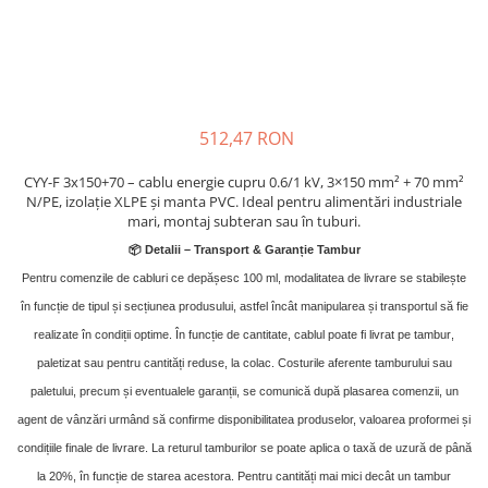
512,47 RON
CYY-F 3x150+70 – cablu energie cupru 0.6/1 kV, 3×150 mm² + 70 mm²
N/PE, izolație XLPE și manta PVC. Ideal pentru alimentări industriale
mari, montaj subteran sau în tuburi.
📦 Detalii – Transport & Garan
ț
ie Tambur
Pentru comenzile de cabluri ce depășesc 100 ml, modalitatea de livrare se stabilește
în funcție de tipul și secțiunea produsului, astfel încât manipularea și transportul să fie
realizate în condiții optime. În funcție de cantitate, cablul poate fi livrat pe tambur
,
paletizat sau pentru cantități reduse, la colac. Costurile aferente tamburului sau
paletului, precum și eventualele garanții, se comunică după plasarea comenzii, un
agent de vânzări urmând să confirme disponibilitatea produselor, valoarea proformei și
condițiile finale de livrare. La returul tamburilor se poate aplica o taxă de uzură de până
la 20%, în funcție de starea acestora. Pentru cantități mai mici decât un tambur