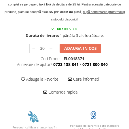
complet se percepe o taxă fixă de debitare de 25 lei. Pentru această categorie de
produse, plata se acceptă exclusiv prin
ordin de plată
,
după confirmarea proformei și
a stocului disponibil
.
607
IN STOC
Durata de livrare:
1 până la 3 zile lucrătoare.
ADAUGA IN COS
Cod Produs:
EL0018371
Ai nevoie de ajutor?
0723 138 841
/
0721 800 340
Adauga la Favorite
Cere informatii
Comanda rapida
Perioada de garantie este standard
Personal calificat şi autorizat în