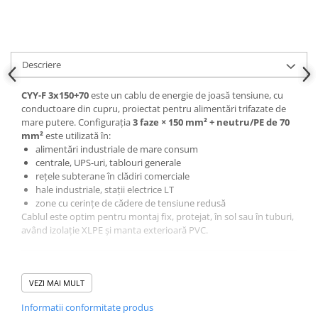
Descriere
CYY-F 3x150+70
este un cablu de energie de joasă tensiune, cu
conductoare din cupru, proiectat pentru alimentări trifazate de
mare putere. Configurația
3 faze × 150 mm² + neutru/PE de 70
mm²
este utilizată în:
alimentări industriale de mare consum
centrale, UPS-uri, tablouri generale
rețele subterane în clădiri comerciale
hale industriale, stații electrice LT
zone cu cerințe de cădere de tensiune redusă
Cablul este optim pentru montaj fix, protejat, în sol sau în tuburi,
având izolație XLPE și manta exterioară PVC.
Conductoare — Cupru
VEZI MAI MULT
(Cu)
Informatii conformitate produs