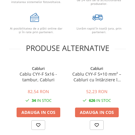
de 24 luni de la achizitionarea
instalarea sistemelor fotovoltaice.
produselor.
Ai posibilitatea de a plăti online dar
Livrăm rapid în toată țara, prin
şi în rate prin parteneri.
parteneri.
PRODUSE ALTERNATIVE
Cabluri
Cabluri
Cablu CYY-F 5x16 -
Cablu CYY‑F 5×10 mm² –
C
tambur, Cabluri
Cabluri cu întârziere la
Ta
propagarea flăcării
82,54 RON
52,23 RON
34
IN STOC
626
IN STOC
ADAUGA IN COS
ADAUGA IN COS