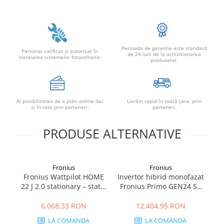
Perioada de garantie este standard
Personal calificat şi autorizat în
de 24 luni de la achizitionarea
instalarea sistemelor fotovoltaice.
produselor.
Ai posibilitatea de a plăti online dar
Livrăm rapid în toată țara, prin
şi în rate prin parteneri.
parteneri.
PRODUSE ALTERNATIVE
Fronius
Fronius
Fronius Wattpilot HOME
Invertor hibrid monofazat
22 J 2.0 stationary – statie
Fronius Primo GEN24 SC
incarcare EV 22 kW, Type
5.0 Plus – 5kW, Backup
Mo
2, WLAN, RFID
Ready, Eficienta 98.2%
6.068,33 RON
12.404,95 RON
LA COMANDA
LA COMANDA