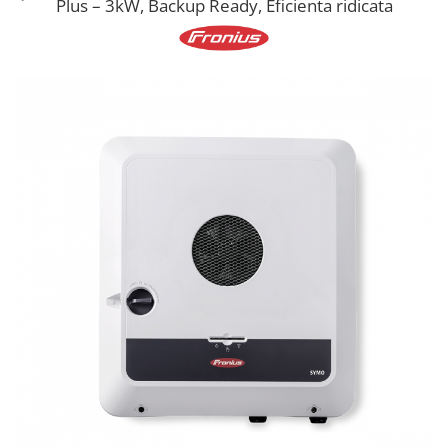
Plus – 3kW, Backup Ready, Eficienta ridicata
Cabluri semnalizare si control
Cabluri speciale
Conductori flexibili cupru
Conductori rigizi
Conductori rigizi cupru
Cabluri alarma
Cabluri boxe
Cabluri semnalizare incendiu
Cabluri semnalizare si control
ecranate