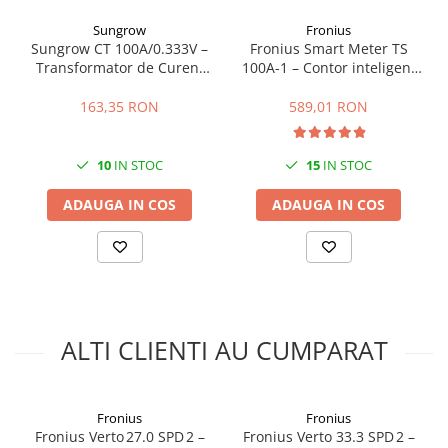
Putere nominala AC:
Sungrow
Fronius
3.000 VA (3 kW)
Sungrow CT 100A/0.333V –
Fronius Smart Meter TS
Tip sistem:
trifazat
Transformator de Curent
100A-1 – Contor inteligent
Tensiune maxima DC:
Precizie Ridicată
monofazat 100A, masurare
1000 V
bidirectionala, RS485
163,35 RON
589,01 RON
Eficienta maxima:
~98%
Numar MPPT:
2
Conectori DC:
CLAMP
10
IN STOC
15
IN STOC
Clasa protectie:
IP66
Greutate:
aprox. 16.5 kg
ADAUGA IN COS
ADAUGA IN COS
Dimensiuni compacte
(similar gama 3–5 kW)
Tehnologie:
invertor
hibrid
Compatibil baterii:
DA
Functie backup:
DA
(configurabil)
Faze retea:
3 faze
ALTI CLIENTI AU CUMPARAT
Functionalitati
Fronius
Fronius
cheie
Fronius Verto 27.0 SPD 2 –
Fronius Verto 33.3 SPD 2 –