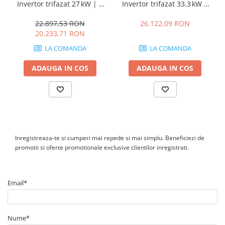
Integrare
Invertor trifazat 27 kW | 4
Invertor trifazat 33.3 kW |
MPPT, Protecție Type 2
4 MPPT, Protecție integrată
directa baterii
22.897,53 RON
26.122,09 RON
Permite conectarea
20.233,71 RON
sistemelor de stocare
pentru cresterea
LA COMANDA
LA COMANDA
autoconsumului.
Backup
ADAUGA IN COS
ADAUGA IN COS
inteligent
PV Point
Partial Backup
Full Backup (cu
configuratie
suplimentara)
2 MPPT
Inregistreaza-te si cumperi mai repede si mai simplu. Beneficiezi de
promotii si oferte promotionale exclusive clientilor inregistrati.
independente
Permite configuratii flexibile
pentru acoperisuri multiple.
Management
Email*
energetic
complet
Nume*
Compatibil cu: