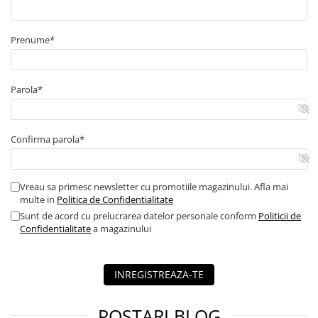
Fronius Smart Meter
Fronius Solar.web
sisteme smart home
Prenume*
Protectie
ridicata
IP66 → montaj exterior
Parola*
protectii integrate
Confirma parola*
Vreau sa primesc newsletter cu promotiile magazinului. Afla mai
multe in
Politica de Confidentialitate
Sunt de acord cu prelucrarea datelor personale conform
Politicii de
Confidentialitate
a magazinului
INREGISTREAZA-TE
POSTARI BLOG