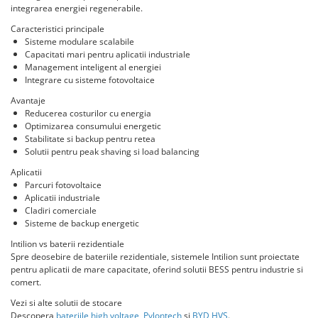
Invertoare Hibrid Sungrow
Aplica LED
integrarea energiei regenerabile.
Cabluri aluminiu coaxial
Cutie ABS modulara
Intrerupatoare automate
HV
Invertoare on-grid Sungrow
bransament
Corpuri solare
Caracteristici principale
Doze
US
AFDD
Statii de reincarcare Sungrow
Sisteme modulare scalabile
Cabluri aluminiu nearmat
Corpuri solare decorative
SMA
Doze aparat
Intrerupatoare automate de putere
Capacitati mari pentru aplicatii industriale
Victron Energy
Cabluri aluminiu tip Enel
Iluminat festiv
Management inteligent al energiei
Jgheaburi
Intrerupatoare automate
Sungrow
MPPT
Integrare cu sisteme fotovoltaice
Cabluri aluminiu torsadat/aerian
diferentiale
Instalatii sarbatori
Jgheab metalic perforat
Accesorii Victron
SBH
Cabluri energie joasa tensiune -
Avantaje
Intrerupatoare automate modulare
Lanterne
Jgheab tip sarma
cupru
Reducerea costurilor cu energia
Acumulatori Victron
SBR battery
Separator sarcina
Optimizarea consumului energetic
Tablou metalic
Stalpi de iluminat
Invertor Hibrid - Off Grid
SBS
Cabluri cupru armat
Stabilitate si backup pentru retea
Relee
Statii de reincarcare Victron
Accesorii stocare
Tablou organizare santier echipat
Solutii pentru peak shaving si load balancing
Cabluri cupru coaxial bransament
Releu monitorizare tensiune
Cabluri cupru flexibil
Aplicatii
Tablou organizare santier necablat
Separator fuzibil
Parcuri fotovoltaice
Cabluri cupru nearmat
Tub flexibil
Aplicatii industriale
Separator fuzibil aplicatii
Cabluri cupru rezistente la foc
Cladiri comerciale
fotovoltaice
Tub flexibil dublu perete (corugata)
Sisteme de backup energetic
Cabluri flexibile
Sigurante fuzibile
Tub flexibil metalic
Intilion vs baterii rezidentiale
Cabluri flexibile plate
Spre deosebire de bateriile rezidentiale, sistemele Intilion sunt proiectate
Cabluri medie tensiune
pentru aplicatii de mare capacitate, oferind solutii BESS pentru industrie si
comert.
Cabluri medie tensiune aluminiu
Vezi si alte solutii de stocare
Cabluri optice
Descopera
bateriile high voltage
,
Pylontech
si
BYD HVS
.