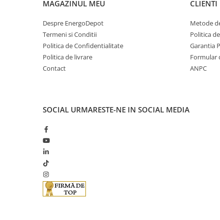
Cabluri cupru armat
MAGAZINUL MEU
CLIENTI
Cabluri cupru coaxial bransament
Despre EnergoDepot
Metode de
Cabluri cupru flexibil
Termeni si Conditii
Politica d
Cabluri cupru nearmat
Politica de Confidentialitate
Garantia 
Cabluri cupru rezistente la foc
Politica de livrare
Formular 
Cabluri flexibile
Contact
ANPC
Cabluri flexibile plate
Cabluri medie tensiune
Cabluri medie tensiune aluminiu
SOCIAL
URMARESTE-NE IN SOCIAL MEDIA
Cabluri optice
Cabluri semnalizare si control
Cabluri speciale
Conductori flexibili cupru
Conductori rigizi
Conductori rigizi cupru
Cabluri alarma