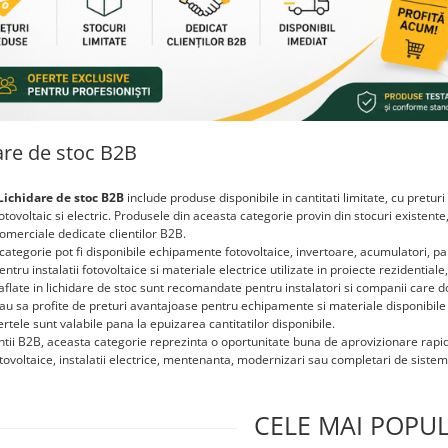
are de stoc B2B
Lichidare de stoc B2B
include produse disponibile in cantitati limitate, cu preturi
tovoltaic si electric. Produsele din aceasta categorie provin din stocuri existent
omerciale dedicate clientilor B2B.
categorie pot fi disponibile echipamente fotovoltaice, invertoare, acumulatori, pano
entru instalatii fotovoltaice si materiale electrice utilizate in proiecte rezidential
flate in lichidare de stoc sunt recomandate pentru instalatori si companii care d
au sa profite de preturi avantajoase pentru echipamente si materiale disponibile 
fertele sunt valabile pana la epuizarea cantitatilor disponibile.
ntii B2B, aceasta categorie reprezinta o oportunitate buna de aprovizionare rapid
tovoltaice, instalatii electrice, mentenanta, modernizari sau completari de sistem
CELE MAI POPU