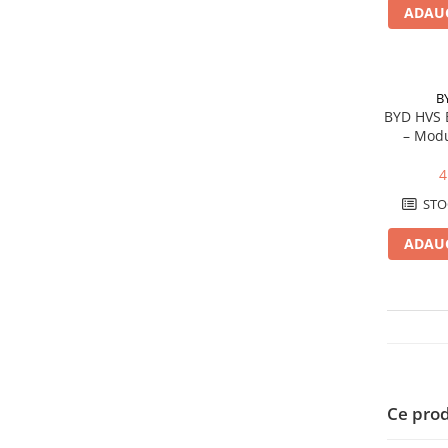
Conectica
ADAUG
Adaptoare
Conectica IEC
Convertor DC-DC
B
BYD HVS 
Dongle
– Modu
Meteocontrol
pentr
4
Monitorizare
STO
Mufe si conectori
Power analyzer
ADAUG
Smart Meter
Statii de reincarcare
Cabluri
Accesorii cabluri
Alte accesorii
Ce prod
Folie avertizoare
LEA accesorii