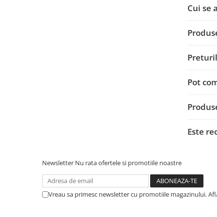
Cui se 
Papuci si mufe
Cablu solar
Produse
Cabluri coaxiale TV
Cabluri curenti slabi
Preturi
Cabluri date
Cabluri Electrice
Pot com
Cabluri energie joasa tensiune -
aluminiu
Produse
Cabluri aluminiu armat
Este re
Cabluri aluminiu coaxial
bransament
Cabluri aluminiu nearmat
Newsletter
Nu rata ofertele si promotiile noastre
Cabluri aluminiu tip Enel
Cabluri aluminiu torsadat/aerian
Cabluri energie joasa tensiune -
Vreau sa primesc newsletter cu promotiile magazinului. Af
cupru