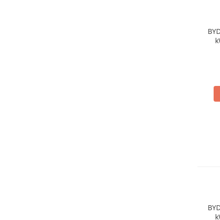
Acumulatori
BYD Battery
BYD
HVM
k
HVS
Li
LVS
Deye
Enphase
FelicitySolar
Fronius Reserva
Fronius Reserva Pro
Huawei
Pylontech
H1
H2
HV
BYD
US
k