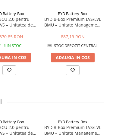
D Battery-Box
BYD Battery-Box
BYD Bat
BCU 2.0 pentru
BYD B-Box Premium LVS/LVL
BYD HVM 2.7
S – Unitatea de
BMU – Unitate Management
Baterie Litiu
entru bateriile BYD
Baterie
Fotov
Premium
.870,85 RON
887,19 RON
5.355
1
IN STOC
STOC DEPOZIT CENTRAL
LA 
AUGA IN COS
ADAUGA IN COS
ADAUGA
I
D Battery-Box
BYD Battery-Box
BYD Bat
BCU 2.0 pentru
BYD B-Box Premium LVS/LVL
BYD HVM 2.7
S – Unitatea de
BMU – Unitate Management
Baterie Litiu