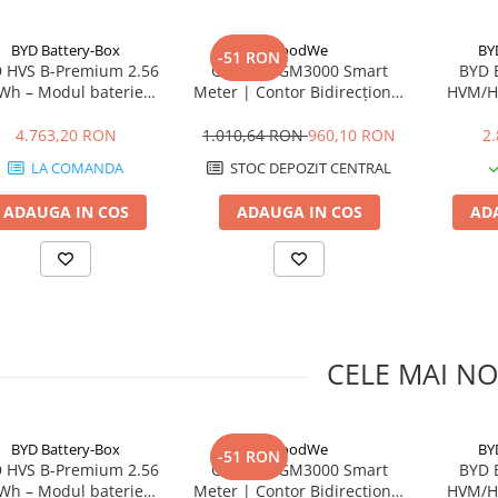
BYD Battery-Box
GoodWe
BY
-51 RON
 HVS B-Premium 2.56
GoodWe GM3000 Smart
BYD 
Wh – Modul baterie
Meter | Contor Bidirecțional
HVM/HV
FePO4 pentru sisteme
pentru Invertor | Măsurare
control p
hibride
Trifazată 80A
4.763,20 RON
1.010,64 RON
960,10 RON
2
LA COMANDA
STOC DEPOZIT CENTRAL
ADAUGA IN COS
ADAUGA IN COS
AD
CELE MAI NO
BYD Battery-Box
GoodWe
BY
-51 RON
 HVS B-Premium 2.56
GoodWe GM3000 Smart
BYD 
Wh – Modul baterie
Meter | Contor Bidirecțional
HVM/HV