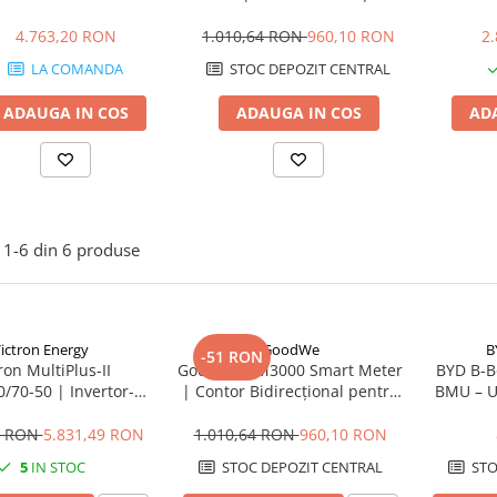
FePO4 pentru sisteme
pentru Invertor | Măsurare
control p
hibride
Trifazată 80A
4.763,20 RON
1.010,64 RON
960,10 RON
2
LA COMANDA
STOC DEPOZIT CENTRAL
ADAUGA IN COS
ADAUGA IN COS
AD
1-
6
din
6
produse
ictron Energy
GoodWe
B
-51 RON
ron MultiPlus-II
GoodWe GM3000 Smart Meter
BYD B-B
/70-50 | Invertor-
| Contor Bidirecțional pentru
BMU – U
cător 5kVA | 48V
Invertor | Măsurare Trifazată
80A
0 RON
5.831,49 RON
1.010,64 RON
960,10 RON
5
IN STOC
STOC DEPOZIT CENTRAL
STO