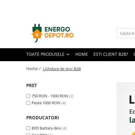
Toate Produsele
Panouri fotovoltaice
AIKO
Canadian Solar
TOATE PRODUSELE
HOME
ESTI CLIENT B2B?
Longi Solar
Optimizatoare panouri
Home /
Lichidare de stoc B2B
Victron Energy
PRET
Invertoare
Microinvertoare
750 RON - 1000 RON
(2)
Peste 1000 RON
(4)
Fronius
Accesorii Fronius
PRODUCATORI
Invertoare Hibride Fronius
BYD Battery-Box
(4)
Invertoare On-Grid Fronius