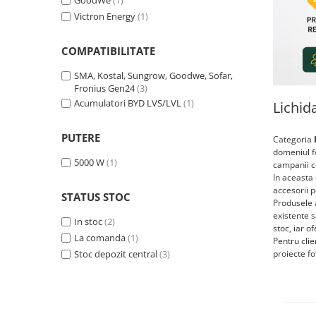
GoodWe
(1)
Statii de reincarcare Fronius
Victron Energy
(1)
Goodwe
HUAWEI
COMPATIBILITATE
SMA
SMA, Kostal, Sungrow, Goodwe, Sofar,
Solis
Fronius Gen24
(3)
Acumulatori BYD LVS/LVL
(1)
Lichid
Solplanet
Sungrow
PUTERE
Categoria
domeniul fo
Invertoare Hibrid Sungrow
5000 W
(1)
campanii c
Invertoare on-grid Sungrow
In aceasta 
Statii de reincarcare Sungrow
accesorii p
STATUS STOC
Produsele a
Victron Energy
existente s
In stoc
(2)
stoc, iar o
MPPT
La comanda
(1)
Pentru clie
Accesorii Victron
Stoc depozit central
(3)
proiecte fo
Acumulatori Victron
Invertor Hibrid - Off Grid
Statii de reincarcare Victron