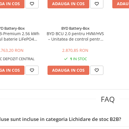
A IN COS
ADAUGA IN COS
ADAU
YD Battery-Box
BYD Battery-Box
B-Premium 2.56 kWh
BYD BCU 2.0 pentru HVM/HVS
l baterie LiFePO4
– Unitatea de control pentru
u sisteme hibride
bateriile BYD Premium
.763,20 RON
2.870,85 RON
C DEPOZIT CENTRAL
1
IN STOC
A IN COS
ADAUGA IN COS
FAQ
use sunt incluse in categoria Lichidare de stoc B2B?