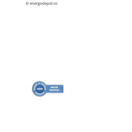
Cabluri boxe
© energodepot.ro
Cabluri semnalizare incendiu
Cabluri semnalizare si control
ecranate
Trasee electrice
Dulapuri metalice
Materiale instalatii si montaj
Banda perforata
Catarame banda inox
Banda inox
Tablouri electrice
Tablouri plastic
Tablouri sigurante echipat DC/AC
Tuburi si Jgheaburi
Canal cablu
Canal cablu pardoseala