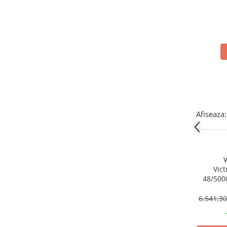
SMA
Li
Sungrow
SBH
SBR battery
SBS
Accesorii stocare
Structura
Structura acoperis tigla
Afiseaza:
Structura acoperis tabla
Structura acoperis plat
IBC
V
IBC Top Fix 200
Vict
48/5000
K2-Systems GmbH
Încăr
6.541,3
Accesorii
Backup Switch