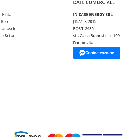
DATE COMERCIALE
 Plata
IN CASE ENERGY SRL
e Retur
J15/717/2015
Produselor
RO35124354
de Retur
str. Calea Branesti, nr. 100
Dambovita
Contacteaza-ne