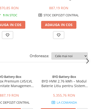
entru bateriile BYD
Baterie
Fotov
Premium
.870,85 RON
887,19 RON
5.355
1
IN STOC
STOC DEPOZIT CENTRAL
LA 
AUGA IN COS
ADAUGA IN COS
ADAUGA
Ordoneaza:
YD Battery-Box
BYD Battery-Box
ox Premium LVS/LVL
BYD HVM 2.76 kWh – Modul
nitate Management
Baterie Litiu pentru Sisteme
Baterie
Fotovoltaice
887,19 RON
5.355,76 RON
C DEPOZIT CENTRAL
LA COMANDA