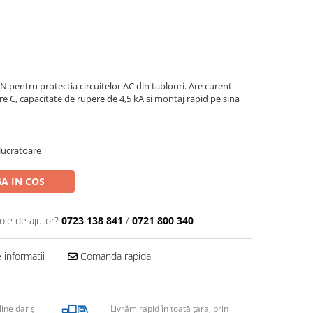
pentru protectia circuitelor AC din tablouri. Are curent
e C, capacitate de rupere de 4,5 kA si montaj rapid pe sina
 lucratoare
A IN COS
oie de ajutor?
0723 138 841
/
0721 800 340
informatii
Comanda rapida
line dar şi
Livrăm rapid în toată țara, prin