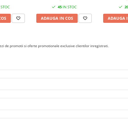
 STOC
45
IN STOC
2
COS
ADAUGA IN COS
ADAUGA I
i de promotii si oferte promotionale exclusive clientilor inregistrati.