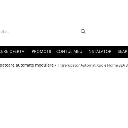
CERE OFERTA !
PROMOTII
CONTUL MEU
INSTALATORI
SEAP
upatoare automate modulare /
Intrerupator Automat Xpole Home 32A 3