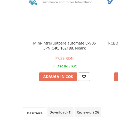
instalarea sistemelor fotovoltaice.
Structura acoperis plat
IBC
IBC Top Fix 200
K2-Systems GmbH
Accesorii
Mini-întreruptoare automate Ex9BS
RCBO
Backup Switch
3PN C40, 102188, Noark
Conectica
77,29 RON
Adaptoare
120
IN STOC
Conectica IEC
Convertor DC-DC
ADAUGA IN COS
Dongle
Meteocontrol
Monitorizare
MPPT
Download (1)
Review-uri
(0)
Descriere
Mufe si conectori