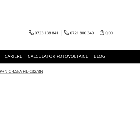
0723 138 841
0721 800 340
0,00
CARIERE
CALCULATOR FOTOVOLTAICE
BLOG
P+N C 4.5kA HL-C32/3N