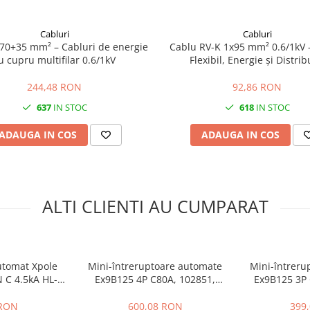
ator automat?
 protejati si un pol de nul
Cabluri
Cabluri
tiale si comerciale, atunci cand
x70+35 mm² – Cabluri de energie
Cablu RV-K 1x95 mm² 0.6/1kV 
u cupru multifilar 0.6/1kV
Flexibil, Energie și Distrib
nt pentru protectia circuitelor cu
244,48 RON
92,86 RON
i trebuie realizata in functie de
637
IN STOC
618
IN STOC
0 mm.
ADAUGA IN COS
ADAUGA IN COS
i intre 1 si 25 mm2. Pentru o
la 2,4 Nm.
re grad de protectie IP20 si
ALTI CLIENTI AU CUMPARAT
orm cerintelor instalatiei
utomat Xpole
Mini-întreruptoare automate
Mini-întreru
 C 4.5kA HL-
Ex9B125 4P C80A, 102851,
Ex9B125 3P 
3N
Noark
N
 RON
600,08 RON
399