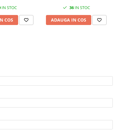
0
IN STOC
36
IN STOC
N COS
ADAUGA IN COS
ADAUG