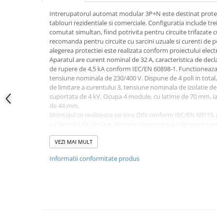
Power analyzer
Intrerupatorul automat modular 3P+N este destinat protecti
tablouri rezidentiale si comerciale. Configuratia include trei
Smart Meter
comutat simultan, fiind potrivita pentru circuite trifazate c
Statii de reincarcare
recomanda pentru circuite cu sarcini uzuale si curenti de 
alegerea protectiei este realizata conform proiectului electr
Cabluri
Aparatul are curent nominal de 32 A, caracteristica de dec
Accesorii cabluri
de rupere de 4,5 kA conform IEC/EN 60898-1. Functioneaza i
tensiune nominala de 230/400 V. Dispune de 4 poli in total, d
Alte accesorii
de limitare a curentului 3, tensiune nominala de izolatie de
Folie avertizoare
suportata de 4 kV. Ocupa 4 module, cu latime de 70 mm, i
de 44 mm.
LEA accesorii
Montajul se realizeaza pe sina DIN conform IEC/EN 60715, p
Papuci si mufe
cu 3 pozitii de blocare. Bornele superioare si inferioare sun
Cablu solar
alimentarea poate fi realizata de sus sau de jos. Aparatul 
de distributie; bornele accepta conductori rigizi sau multifil
VEZI MAI MULT
Cabluri coaxiale TV
Cuplul de strangere indicat pentru borne este de 2 pana la
Informatii conformitate produs
Gradul de protectie este IP20, astfel ca produsul trebuie in
Cabluri curenti slabi
carcasa care asigura protectia necesara la atingere si la in
Cabluri date
temperaturii ambientale de functionare este intre -25 grade
Dimensionarea circuitului, alegerea sectiunii conductoarelo
Cabluri Electrice
scurtcircuit disponibil si montajul trebuie realizate de perso
Cabluri energie joasa tensiune -
de sub tensiune.
aluminiu