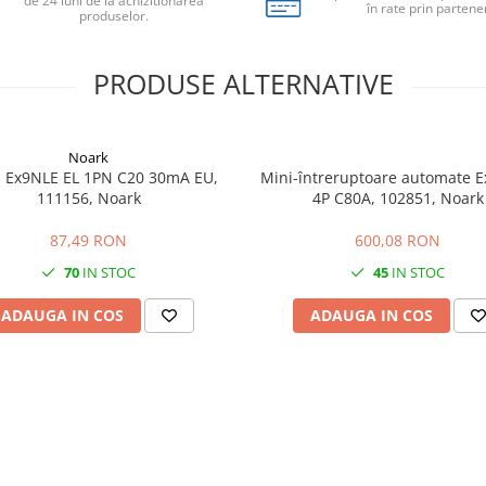
de 24 luni de la achizitionarea
în rate prin partener
produselor.
PRODUSE ALTERNATIVE
Noark
 Ex9NLE EL 1PN C20 30mA EU,
Mini-întreruptoare automate 
111156, Noark
4P C80A, 102851, Noark
87,49 RON
600,08 RON
70
IN STOC
45
IN STOC
ADAUGA IN COS
ADAUGA IN COS