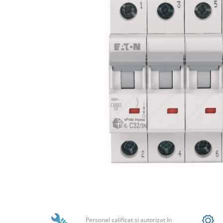
Fronius Reserva Pro
Huawei
Pylontech
H1
H2
HV
US
SMA
Sungrow
SBH
SBR battery
SBS
Accesorii stocare
Distribuie
pe
Structura
Facebook
Structura acoperis tigla
Structura acoperis tabla
Personal calificat şi autorizat în