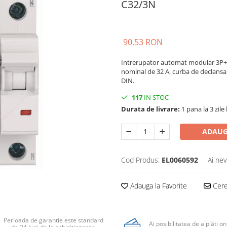
C32/3N
90,53 RON
Intrerupator automat modular 3P+N 
nominal de 32 A, curba de declansar
DIN.
117
IN STOC
Durata de livrare:
1 pana la 3 zile
ADAUG
Cod Produs:
EL0060592
Ai nev
Adauga la Favorite
Cere 
Perioada de garantie este standard
Ai posibilitatea de a plăti on