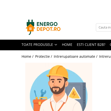
Toate Produsele
Panouri fotovoltaice
AIKO
Canadian Solar
TOATE PRODUSELE
HOME
ESTI CLIENT B2B?
Longi Solar
Optimizatoare panouri
Home /
Protectie /
Intrerupatoare automate /
Intrer
Invertoare
Hibrid
On-grid
Off-grid
Microinvertoare
Fronius
Goodwe