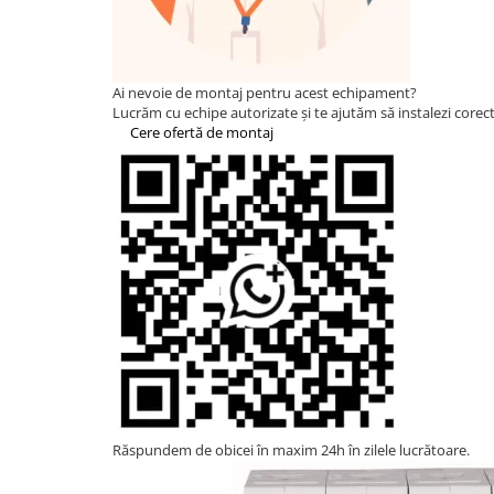
HUAWEI
SMA
Solis
Ai nevoie de montaj pentru acest echipament?
Lucrăm cu echipe autorizate și te ajutăm să instalezi corect 
Solplanet
Cere ofertă de montaj
Sungrow
Victron Energy
Acumulatori
BYD Battery
HVM
HVS
LVS
Deye
Enphase
FelicitySolar
Răspundem de obicei în maxim 24h în zilele lucrătoare.
Fronius Reserva