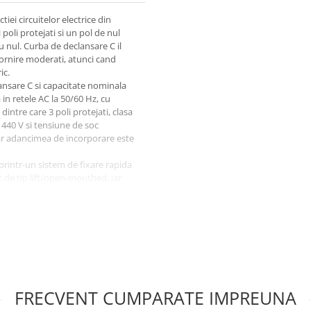
ei circuitelor electrice din
 poli protejati si un pol de nul
u nul. Curba de declansare C il
pornire moderati, atunci cand
ic.
lansare C si capacitate nominala
n retele AC la 50/60 Hz, cu
intre care 3 poli protejati, clasa
 440 V si tensiune de soc
ar adancimea de incorporare este
rintr-un sistem de fixare rapida
t de tip lift/open-mouthed, iar
este compatibil cu bare standard
ari cu sectiuni intre 1 si 25 mm2.
 2,4 Nm.
stalat intr-un tablou sau intr-o
fluentele mediului. Domeniul
 C si +75 grade C.
r, verificarea curentului de
nal calificat, cu instalatia scoasa
FRECVENT CUMPARATE IMPREUNA