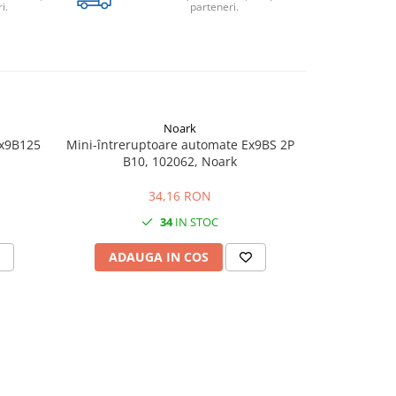
i.
parteneri.
Noark
Ex9B125
Mini-întreruptoare automate Ex9BS 2P
Intrerupato
B10, 102062, Noark
34,16 RON
34
IN STOC
ADAUGA IN COS
ADAU