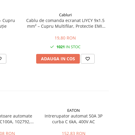
Cabluri
– Cupru
Cablu de comanda ecranat LIYCY 9x1.5
Cablu RV-K
uție
mm² – Cupru Multifilar, Protectie EMI,
cupru
Izolatie PVC
19,80 RON
1021
IN STOC
ADAUGA IN COS
AD
EATON
ptoare automate
Intrerupator automat 50A 3P
Intrerup
C100A, 102792,
curba C 6kA, 400V AC
Xpole Home
oark
,08 RON
152,83 RON
1