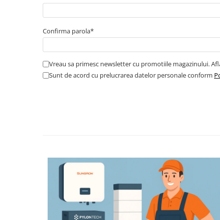
Catarame banda inox
Banda inox
Confirma parola*
Tablouri electrice
Tablouri plastic
Tablouri sigurante echipat DC/AC
Vreau sa primesc newsletter cu promotiile magazinului. Af
Tuburi si Jgheaburi
Sunt de acord cu prelucrarea datelor personale conform
Po
Canal cablu
Canal cablu pardoseala
Canal cablu perforat
Cutie ABS
Cutie ABS modulara
Doze
Doze aparat
Jgheaburi
Jgheab metalic perforat
Jgheab tip sarma