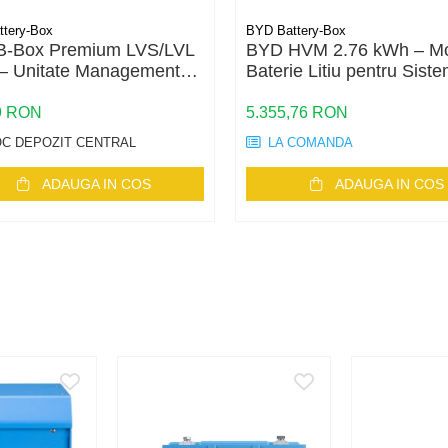
tery-Box
BYD Battery-Box
B-Box Premium LVS/LVL
BYD HVM 2.76 kWh – M
– Unitate Management
Baterie Litiu pentru Sist
ie
Fotovoltaice
9 RON
5.355,76 RON
C DEPOZIT CENTRAL
LA COMANDA
ADAUGA IN COS
ADAUGA IN COS