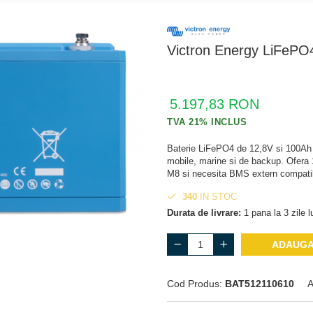
Victron Energy LiFePO
5.197,83 RON
Baterie LiFePO4 de 12,8V si 100Ah pe
mobile, marine si de backup. Ofera
M8 si necesita BMS extern compatib
340
IN STOC
Durata de livrare:
1 pana la 3 zile l
ADAUGA
Cod Produs:
BAT512110610
A