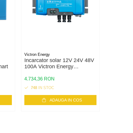
Victron Energy
Victron Energ
Incarcator solar 12V 24V 48V
Incarcato
mart
100A Victron Energy
Victron E
SmartSolar MPPT 250/100-
MPPT 100
MC4 VE.Can
4.734,36 RON
1.595,36 
748
IN STOC
2637
IN 
ADAUGA IN COS