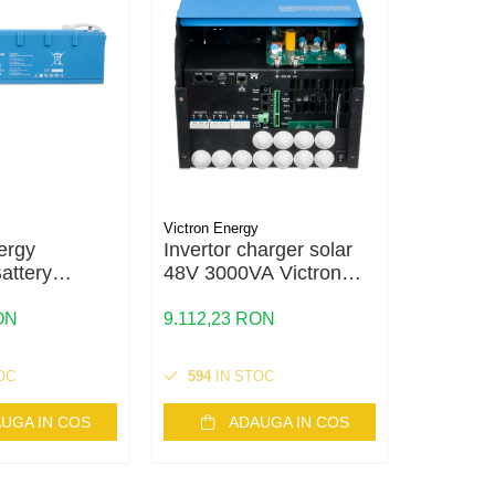
Victron Energy
Victron En
ergy
Invertor charger solar
Invertor
attery
48V 3000VA Victron
Victron
Ah - Smart
Energy EasySolar II
MultiPl
48/3000/35-32 MPPT
50, 24V
ON
9.112,23 RON
9.233,4
250/70 GX
OC
594
IN STOC
220
IN
UGA IN COS
ADAUGA IN COS