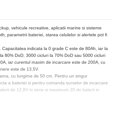
ckup, vehicule recreative, aplicatii marine si sisteme
th, parametrii bateriei, starea celulelor si alertele pot fi
Capacitatea indicata la 0 grade C este de 80Ah, iar la
 la 80% DoD, 3000 cicluri la 70% DoD sau 5000 cicluri
A, iar curentul maxim de incarcare este de 200A, cu
nere este de 13,5V.
si mama, cu lungime de 50 cm. Pentru un singur
cta a bateriei si pentru comanda surselor de incarcare
baterii de 12,8V in serie si maximum 20 de baterii in
tate in jos. Se recomanda pastrarea unui spatiu liber de
nte pe conductorul pozitiv. Bornele M8 se strang la 10
s 50 grade C, iar pentru incarcare intre plus 5 grade C
atea admisa este de maximum 95%, fara condens.