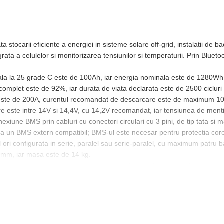
tocarii eficiente a energiei in sisteme solare off-grid, instalatii de ba
egrata a celulelor si monitorizarea tensiunilor si temperaturii. Prin Bluetoo
a la 25 grade C este de 100Ah, iar energia nominala este de 1280Wh. 
omplet este de 92%, iar durata de viata declarata este de 2500 cicluri
ste de 200A, curentul recomandat de descarcare este de maximum 100
este intre 14V si 14,4V, cu 14,2V recomandat, iar tensiunea de menti
onexiune BMS prin cabluri cu conectori circulari cu 3 pini, de tip tata 
a un BMS extern compatibil; BMS-ul este necesar pentru protectia core
al ori configurata in serie, paralel sau serie-paralel, cu maximum patru 
2 mm, iar masa este de 14 kg.
 bateria pozitionata vertical sau pe lateral, fara ca bornele sa fie orien
e cabluri dimensionate pentru curentul sistemului si montarea unei sigura
Temperatura admisa pentru descarcare este intre minus 20 grade C si plu
teriora permanent celulele. Gradul de protectie este IP22, iar umidit