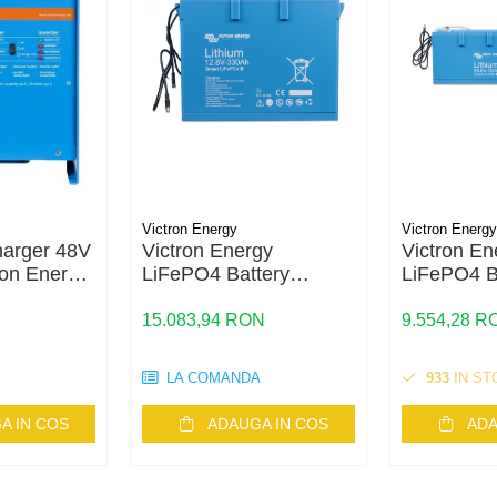
Victron Energy
Victron Energy
charger 48V
Victron Energy
Victron En
ron Energy
LiFePO4 Battery
LiFePO4 B
/3000/35-
12,8V/330Ah - Smart
25,6V/100
15.083,94 RON
9.554,28 R
LA COMANDA
933
IN ST
A IN COS
ADAUGA IN COS
ADA