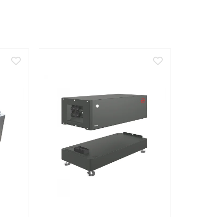
 BMS extern compatibil pentru protectia si controlul
 maximum 20 de baterii in total intr-un sistem.
a, deoarece poate deteriora permanent celulele.