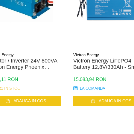
n Energy
Victron Energy
tor / Inverter 24V 800VA
Victron Energy LiFePO4
ron Energy Phoenix
Battery 12,8V/330Ah - S
00 VE.Direct Schuko
5,11 RON
15.083,94 RON
21
IN STOC
LA COMANDA
ADAUGA IN COS
ADAUGA IN COS