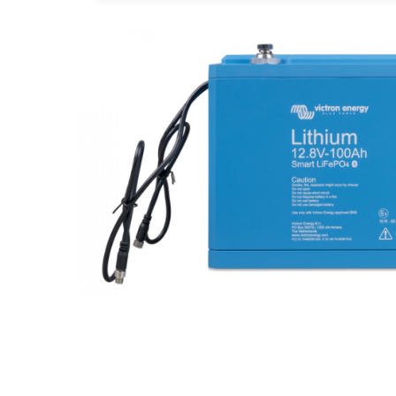
Statii de reincarcare Fronius
Goodwe
HUAWEI
SMA
Solis
Solplanet
Sungrow
Invertoare Hibrid Sungrow
Invertoare on-grid Sungrow
Statii de reincarcare Sungrow
Victron Energy
Distribuie
MPPT
pe
Accesorii Victron
Facebook
Acumulatori Victron
Invertor Hibrid - Off Grid