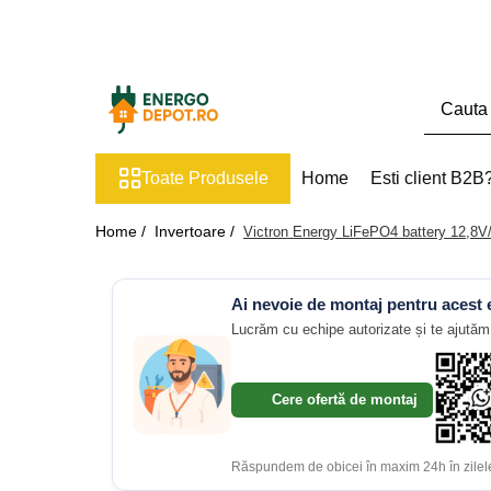
Toate Produsele
Panouri fotovoltaice
AIKO
Toate Produsele
Home
Esti client B2B
Canadian Solar
Longi Solar
Home /
Invertoare /
Victron Energy LiFePO4 battery 12,8V
Optimizatoare panouri
Victron Energy
Ai nevoie de montaj pentru acest
Invertoare
Lucrăm cu echipe autorizate și te ajutăm 
Microinvertoare
Fronius
Cere ofertă de montaj
Accesorii Fronius
Invertoare Hibride Fronius
Răspundem de obicei în maxim 24h în zilele
Invertoare On-Grid Fronius