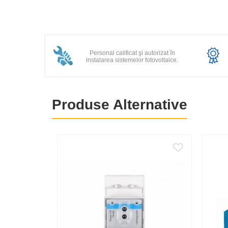
Statii de reincarcare Victron
Acumulatori
BYD Battery
HVM
Personal calificat şi autorizat în
instalarea sistemelor fotovoltaice.
HVS
LVS
Deye
Produse Alternative
Enphase
FelicitySolar
Fronius Reserva
Fronius Reserva Pro
Huawei
Pylontech
H1
H2