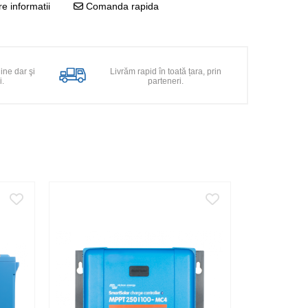
e informatii
Comanda rapida
line dar şi
Livrăm rapid în toată țara, prin
i.
parteneri.