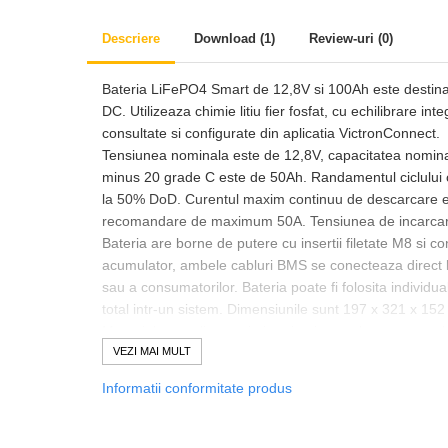
Accesorii
Backup Switch
Descriere
Download (1)
Review-uri
(0)
Conectica
Bateria LiFePO4 Smart de 12,8V si 100Ah este destinata s
Adaptoare
DC. Utilizeaza chimie litiu fier fosfat, cu echilibrare int
Conectica IEC
consultate si configurate din aplicatia VictronConnect.
Convertor DC-DC
Tensiunea nominala este de 12,8V, capacitatea nominal
minus 20 grade C este de 50Ah. Randamentul ciclului c
Dongle
la 50% DoD. Curentul maxim continuu de descarcare e
Meteocontrol
recomandare de maximum 50A. Tensiunea de incarcare 
Bateria are borne de putere cu insertii filetate M8 si c
Monitorizare
acumulator, ambele cabluri BMS se conecteaza direct l
Mufe si conectori
sau a consumatorilor. Bateria poate fi folosita individu
total intr-un sistem. Dimensiunile sunt 197 x 321 x 15
Power analyzer
Montajul se realizeaza in interior, intr-un loc uscat, cu
Smart Meter
20 mm in jurul bateriei pentru ventilatie, utilizarea d
VEZI MAI MULT
Nm, folosind scule izolate si respectand polaritatea. 
Statii de reincarcare
Informatii conformitate produs
si plus 50 grade C; incarcarea sub 5 grade C poate de
Cabluri
Intrebari frecvente
Accesorii cabluri