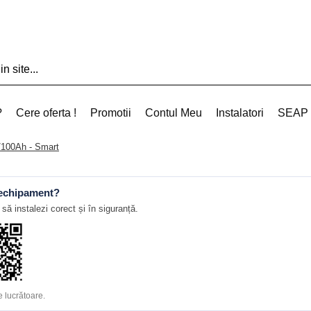
?
Cere oferta !
Promotii
Contul Meu
Instalatori
SEAP
/100Ah - Smart
 echipament?
să instalezi corect și în siguranță.
 lucrătoare.