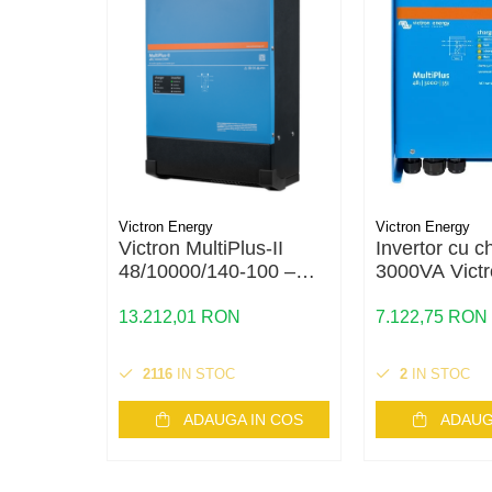
Conductori rigizi
Conductori rigizi cupru
Cabluri alarma
Cabluri boxe
Cabluri semnalizare incendiu
Cabluri semnalizare si control
ecranate
Victron Energy
Victron Energy
Victron MultiPlus-II
Invertor cu 
Trasee electrice
48/10000/140-100 –
3000VA Vict
Dulapuri metalice
Invertor/Incarcator 10
MultiPlus 48
Materiale instalatii si montaj
kVA | Sistem ESS
16
13.212,01 RON
7.122,75 RON
Avansat
Banda perforata
2116
IN STOC
2
IN STOC
Catarame banda inox
Banda inox
ADAUGA IN COS
ADAUG
Tablouri electrice
Tablouri plastic