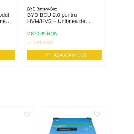
BYD Battery-Box
BYD Batte
odul
BYD BCU 2.0 pentru
BYD HV
eme
HVM/HVS – Unitatea de
kWh – M
control pentru bateriile BYD
pentru 
Premium
2.870,85 RON
4.763,2
1
IN STOC
STOC 
ADAUGA IN COS