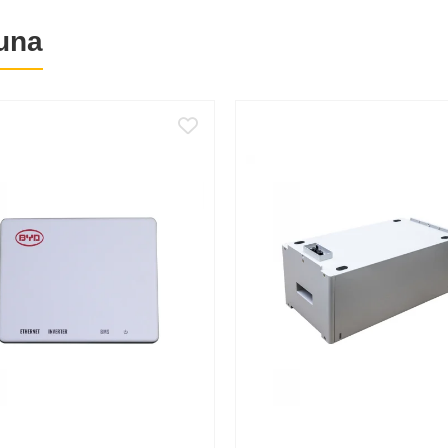
una
nsiunii si temperaturii la nivelul celulelor, dar necesita conectarea la un
00Ah?
a, configurata si actualizata prin aplicatia VictronConnect.
 serie-paralel. Se pot conecta maximum patru baterii de 12,8V in serie si
rade C si plus 50 grade C. Incarcarea sub 5 grade C nu este recomandat