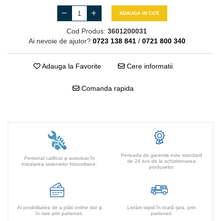
ADAUGA IN COS
Cod Produs:
3601200031
Ai nevoie de ajutor?
0723 138 841
/
0721 800 340
Adauga la Favorite
Cere informatii
Comanda rapida
Perioada de garantie este standard
Personal calificat şi autorizat în
de 24 luni de la achizitionarea
instalarea sistemelor fotovoltaice.
produselor.
Ai posibilitatea de a plăti online dar şi
Livrăm rapid în toată țara, prin
în rate prin parteneri.
parteneri.