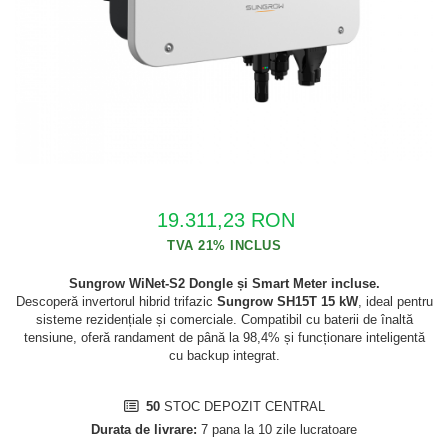
Cabluri semnalizare si control
Cabluri speciale
Conductori flexibili cupru
Conductori rigizi
Conductori rigizi cupru
Cabluri alarma
Cabluri boxe
19.311,23 RON
Cabluri semnalizare incendiu
Cabluri semnalizare si control
Sungrow WiNet-S2 Dongle și Smart Meter incluse.
Descoperă invertorul hibrid trifazic
Sungrow SH15T 15 kW
, ideal pentru
ecranate
sisteme rezidențiale și comerciale. Compatibil cu baterii de înaltă
tensiune, oferă randament de până la 98,4% și funcționare inteligentă
cu backup integrat.
50
STOC DEPOZIT CENTRAL
Durata de livrare:
7 pana la 10 zile lucratoare