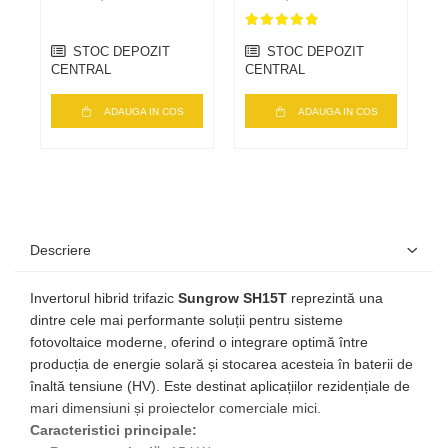
Fotovoltaice
(Cablu + Contor
MID)
STOC DEPOZIT
STOC DEPOZIT
CENTRAL
CENTRAL
ADAUGA IN COS
ADAUGA IN COS
Descriere
Invertorul hibrid trifazic
Sungrow SH15T
reprezintă una
dintre cele mai performante soluții pentru sisteme
fotovoltaice moderne, oferind o integrare optimă între
producția de energie solară și stocarea acesteia în baterii de
înaltă tensiune (HV). Este destinat aplicațiilor rezidențiale de
mari dimensiuni și proiectelor comerciale mici.
Caracteristici principale: