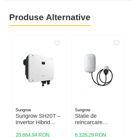
Produse Alternative
Sungrow
Sungrow
S
Sungrow SH20T –
Statie de
Invertor Hibrid
reincarcare
Trifazic 20kW |
Sungrow AC22E-
W
Depozitul de
01 V118 Wallbox
P
20.864,94 RON
6.326,29 RON
5