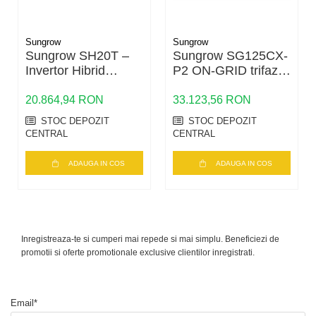
Sungrow
Sungrow
Sungrow SH20T –
Sungrow SG125CX-
Invertor Hibrid
P2 ON-GRID trifazic
Trifazic 20kW |
125KW
Depozitul de
20.864,94 RON
33.123,56 RON
Fotovoltaice
STOC DEPOZIT
STOC DEPOZIT
CENTRAL
CENTRAL
ADAUGA IN COS
ADAUGA IN COS
Inregistreaza-te si cumperi mai repede si mai simplu. Beneficiezi de
promotii si oferte promotionale exclusive clientilor inregistrati.
Email*