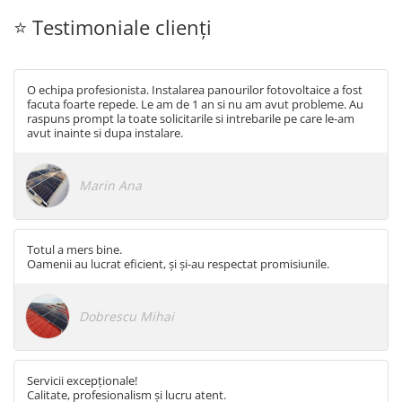
HUAWEI
⭐ Testimoniale clienți
SMA
Solis
O echipa profesionista. Instalarea panourilor fotovoltaice a fost
Solplanet
facuta foarte repede. Le am de 1 an si nu am avut probleme. Au
raspuns prompt la toate solicitarile si intrebarile pe care le-am
Sungrow
avut inainte si dupa instalare.
Victron Energy
Marin Ana
Acumulatori
BYD Battery
HVM
Totul a mers bine.
HVS
Oamenii au lucrat eficient, și și-au respectat promisiunile.
LVS
Deye
Dobrescu Mihai
Enphase
FelicitySolar
Servicii excepționale!
Fronius Reserva
Calitate, profesionalism și lucru atent.