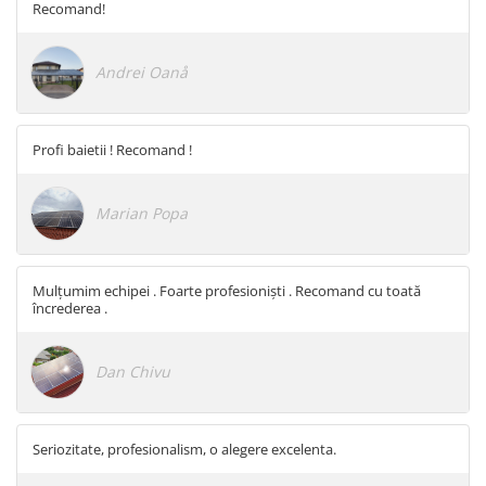
Recomand!
Fronius Reserva Pro
Huawei
Andrei Oanå
Pylontech
H1
H2
Profi baietii ! Recomand !
HV
US
Marian Popa
SMA
Sungrow
Mulțumim echipei . Foarte profesioniști . Recomand cu toată
SBH
încrederea .
SBR battery
SBS
Dan Chivu
Accesorii stocare
Structura
Structura acoperis tigla
Seriozitate, profesionalism, o alegere excelenta.
Structura acoperis tabla