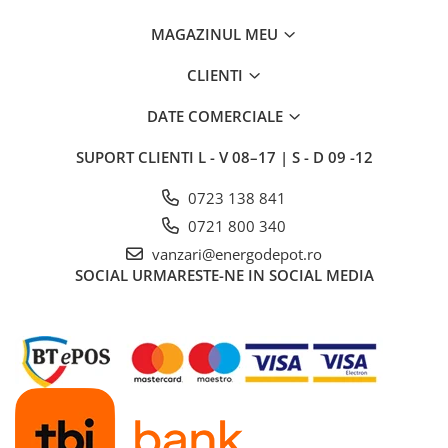
Power analyzer
MAGAZINUL MEU
Smart Meter
CLIENTI
Statii de reincarcare
Cabluri
DATE COMERCIALE
Accesorii cabluri
SUPORT CLIENTI
L - V 08–17 | S - D 09 -12
Alte accesorii
Folie avertizoare
0723 138 841
LEA accesorii
0721 800 340
Papuci si mufe
vanzari@energodepot.ro
Cablu solar
SOCIAL
URMARESTE-NE IN SOCIAL MEDIA
Cabluri coaxiale TV
Cabluri curenti slabi
Cabluri date
Cabluri Electrice
Cabluri energie joasa tensiune -
aluminiu