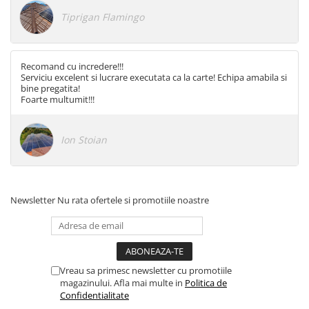
Structura acoperis plat
Tiprigan Flamingo
IBC
IBC Top Fix 200
Recomand cu incredere!!!
Serviciu excelent si lucrare executata ca la carte! Echipa amabila si
K2-Systems GmbH
bine pregatita!
Foarte multumit!!!
Accesorii
Backup Switch
Conectica
Ion Stoian
Adaptoare
Conectica IEC
Convertor DC-DC
Newsletter
Nu rata ofertele si promotiile noastre
Dongle
Meteocontrol
Monitorizare
Vreau sa primesc newsletter cu promotiile
MPPT
magazinului. Afla mai multe in
Politica de
Confidentialitate
Mufe si conectori