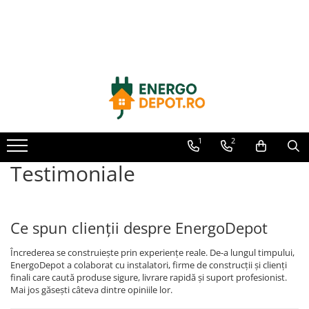
Toate Produsele
Panouri fotovoltaice
AIKO
Canadian Solar
Longi Solar
1
2
Optimizatoare panouri
Testimoniale
Invertoare
Hibrid
On-grid
Ce spun clienții despre EnergoDepot
Off-grid
Încrederea se construiește prin experiențe reale. De-a lungul timpului,
Microinvertoare
EnergoDepot a colaborat cu instalatori, firme de construcții și clienți
finali care caută produse sigure, livrare rapidă și suport profesionist.
Fronius
Mai jos găsești câteva dintre opiniile lor.
Goodwe