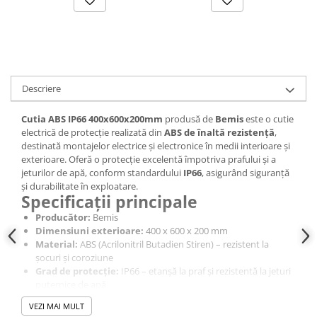
Descriere
Cutia ABS IP66 400x600x200mm
produsă de
Bemis
este o cutie
electrică de protecție realizată din
ABS de înaltă rezistență
,
destinată montajelor electrice și electronice în medii interioare și
exterioare. Oferă o protecție excelentă împotriva prafului și a
jeturilor de apă, conform standardului
IP66
, asigurând siguranță
și durabilitate în exploatare.
Specificații principale
Producător:
Bemis
Dimensiuni exterioare:
400 x 600 x 200 mm
Material:
ABS (Acrilonitril Butadien Stiren) – rezistent la
șocuri și coroziune
Grad de protecție:
IP66 – etanșă la praf și rezistentă la jeturi
puternice de apă
Rezistență mecanică:
IK08 (rezistență la impact)
VEZI MAI MULT
Temperatură de lucru:
-20 °C … +70 °C