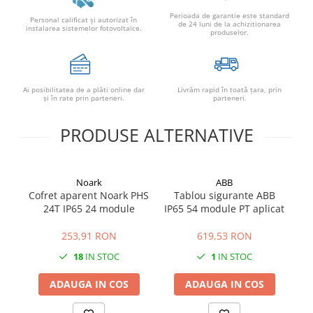
Perioada de garantie este standard
Personal calificat şi autorizat în
de 24 luni de la achizitionarea
instalarea sistemelor fotovoltaice.
produselor.
Ai posibilitatea de a plăti online dar
Livrăm rapid în toată țara, prin
şi în rate prin parteneri.
parteneri.
PRODUSE ALTERNATIVE
Noark
ABB
Cofret aparent Noark PHS
Tablou sigurante ABB
24T IP65 24 module
IP65 54 module PT aplicat
m
253,91 RON
619,53 RON
18
IN STOC
1
IN STOC
ADAUGA IN COS
ADAUGA IN COS