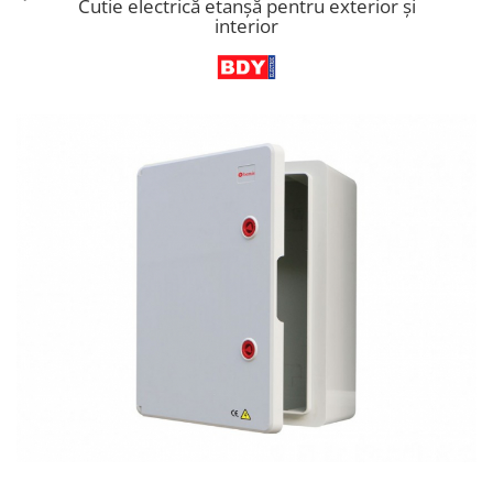
Cutie electrică etanșă pentru exterior și
Cabluri semnalizare si control
interior
Cabluri speciale
Conductori flexibili cupru
Conductori rigizi
Conductori rigizi cupru
Cabluri alarma
Cabluri boxe
Cabluri semnalizare incendiu
Cabluri semnalizare si control
ecranate