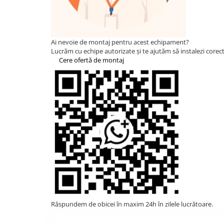
Statii de reincarcare Fronius
Goodwe
HUAWEI
Ai nevoie de montaj pentru acest echipament?
SMA
Lucrăm cu echipe autorizate și te ajutăm să instalezi corect 
Cere ofertă de montaj
Solis
Solplanet
Sungrow
Invertoare Hibrid Sungrow
Invertoare on-grid Sungrow
Statii de reincarcare Sungrow
Victron Energy
MPPT
Accesorii Victron
Acumulatori Victron
Invertor Hibrid - Off Grid
Răspundem de obicei în maxim 24h în zilele lucrătoare.
Statii de reincarcare Victron