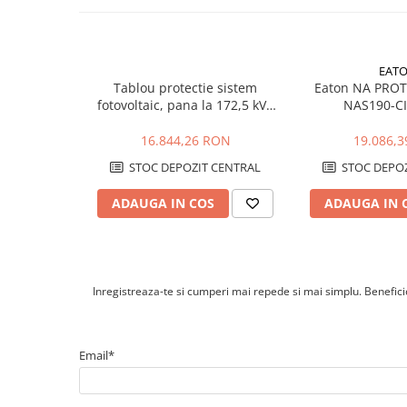
Cabluri cupru armat
Cabluri cupru coaxial bransament
Cabluri cupru flexibil
EAT
Cabluri cupru nearmat
Tablou protectie sistem
Eaton NA PRO
Cabluri cupru rezistente la foc
fotovoltaic, pana la 172,5 kVA
NAS190-CI
Cabluri flexibile
for TNS-/TT-grids
16.844,26 RON
19.086,
Cabluri flexibile plate
STOC DEPOZIT CENTRAL
STOC DEPOZ
Cabluri medie tensiune
Cabluri medie tensiune aluminiu
ADAUGA IN COS
ADAUGA IN 
Cabluri optice
Cabluri semnalizare si control
Cabluri speciale
Inregistreaza-te si cumperi mai repede si mai simplu. Beneficiez
Conductori flexibili cupru
Conductori rigizi
Email*
Conductori rigizi cupru
Cabluri alarma