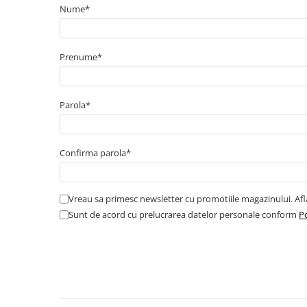
Cabluri boxe
Nume*
Cabluri semnalizare incendiu
Cabluri semnalizare si control
Prenume*
ecranate
Trasee electrice
Dulapuri metalice
Parola*
Materiale instalatii si montaj
Banda perforata
Confirma parola*
Catarame banda inox
Banda inox
Tablouri electrice
Vreau sa primesc newsletter cu promotiile magazinului. Af
Sunt de acord cu prelucrarea datelor personale conform
Po
Tablouri plastic
Tablouri sigurante echipat DC/AC
Tuburi si Jgheaburi
Canal cablu
Canal cablu pardoseala