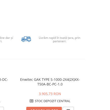
line dar şi
Livrăm rapid în toată țara, prin
i.
parteneri.
0-DC-
Enwitec GAK TYPE S-1000-2X4(2X)XX-
Backup-Bo
T50A-BC-PC-1.0
3.905,73 RON
L
STOC DEPOZIT CENTRAL
STO