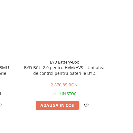
BYD Battery-Box
 BMU –
BYD BCU 2.0 pentru HVM/HVS – Unitatea
BYD HVS 
rie
de control pentru bateriile BYD
baterie Li
Premium
2.870,85 RON
L
1
IN STOC
ADAUGA IN COS
AD