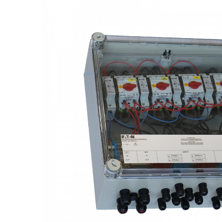
Acumulatori
BYD Battery
HVM
HVS
LVS
Deye
Enphase
FelicitySolar
Fronius Reserva
Fronius Reserva Pro
Huawei
Pylontech
H1
H2
HV
US