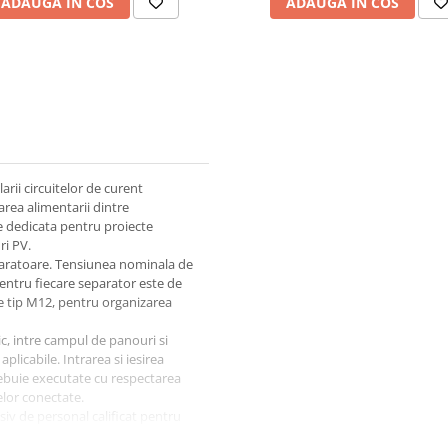
ADAUGA IN COS
ADAUGA IN COS
rii circuitelor de curent
area alimentarii dintre
tie dedicata pentru proiecte
ri PV.
paratoare. Tensiunea nominala de
pentru fiecare separator este de
 de tip M12, pentru organizarea
ic, intre campul de panouri si
plicabile. Intrarea si iesirea
trebuie executate cu respectarea
elor conectate.
usiv de personal calificat pentru
ilor se vor respecta procedurile