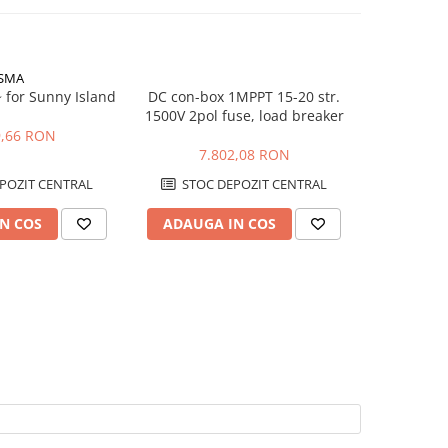
SMA
 for Sunny Island
DC con-box 1MPPT 15-20 str.
Backup-Box
1500V 2pol fuse, load breaker
9,66 RON
7.
7.802,08 RON
POZIT CENTRAL
STOC DEPOZIT CENTRAL
STOC
N COS
ADAUGA IN COS
ADAUG