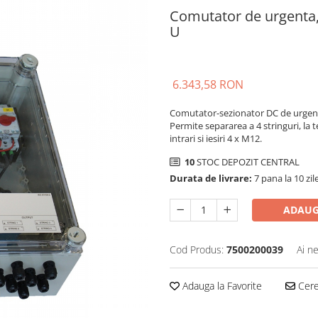
Comutator de urgenta
U
6.343,58 RON
Comutator-sezionator DC de urgenta 
Permite separarea a 4 stringuri, la
intrari si iesiri 4 x M12.
10
STOC DEPOZIT CENTRAL
Durata de livrare:
7 pana la 10 zil
ADAUG
Cod Produs:
7500200039
Ai n
Adauga la Favorite
Cere 