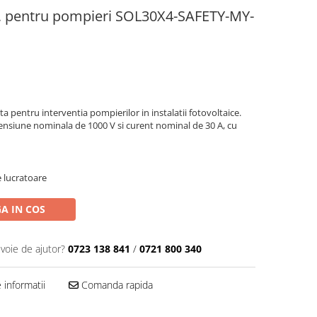
, pentru pompieri SOL30X4-SAFETY-MY-
pentru interventia pompierilor in instalatii fotovoltaice.
 tensiune nominala de 1000 V si curent nominal de 30 A, cu
e lucratoare
A IN COS
evoie de ajutor?
0723 138 841
/
0721 800 340
informatii
Comanda rapida