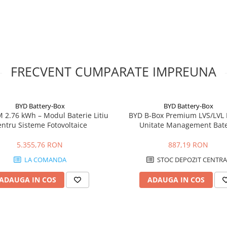
 si instructiunile tehnice ale
r asociate trebuie realizate in
ru pompieri in sistemele
 ale generatorului fotovoltaic,
FRECVENT CUMPARATE IMPREUNA
a poata fi separata in situatii de
utator?
ratie cu 4 separatoare, 4 intrari
BYD Battery-Box
BYD Battery-Box
 2.76 kWh – Modul Baterie Litiu
BYD B-Box Premium LVS/LVL
ntru Sisteme Fotovoltaice
Unitate Management Bate
entul nominal declarat este de 30
5.355,76 RON
887,19 RON
LA COMANDA
STOC DEPOZIT CENTRA
tovoltaice, intre generatorul
uctiunilor de montaj aplicabile.
ADAUGA IN COS
ADAUGA IN COS
personal calificat, cu
parametrilor sistemului