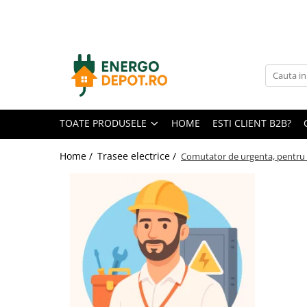
Toate Produsele
Panouri fotovoltaice
AIKO
Canadian Solar
TOATE PRODUSELE
HOME
ESTI CLIENT B2B?
Longi Solar
Optimizatoare panouri
Home /
Trasee electrice /
Comutator de urgenta, pentr
Victron Energy
Invertoare
Microinvertoare
Fronius
Accesorii Fronius
Invertoare Hibride Fronius
Invertoare On-Grid Fronius