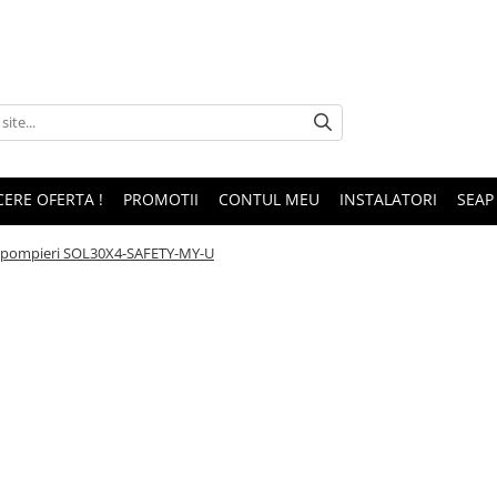
CERE OFERTA !
PROMOTII
CONTUL MEU
INSTALATORI
SEAP
u pompieri SOL30X4-SAFETY-MY-U