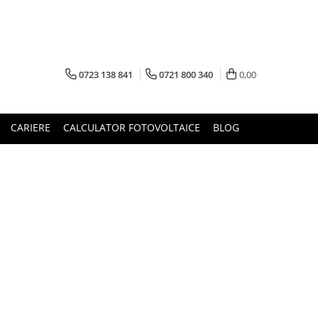
0723 138 841
0721 800 340
0,00
CARIERE
CALCULATOR FOTOVOLTAICE
BLOG