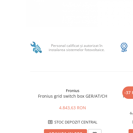
SMA
Sungrow
SBH
SBR battery
Distribuie
SBS
pe
Facebook
Accesorii stocare
Personal calificat şi autorizat în
instalarea sistemelor fotovoltaice.
Structura
Structura acoperis tigla
Structura acoperis tabla
Structura acoperis plat
IBC
Fronius
-37
Fronius grid switch box GER/AT/CH
Phoe
IBC Top Fix 200
4.843,63 RON
K2-Systems GmbH
1
Accesorii
STOC DEPOZIT CENTRAL
Backup Switch