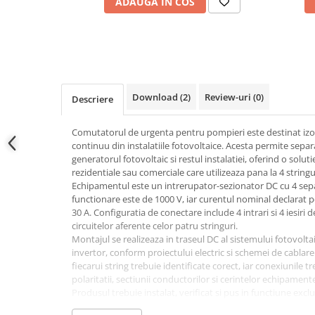
ADAUGA IN COS
Conectica
Adaptoare
Conectica IEC
Convertor DC-DC
Dongle
Download (2)
Review-uri
(0)
Descriere
Meteocontrol
Monitorizare
Comutatorul de urgenta pentru pompieri este destinat izola
continuu din instalatiile fotovoltaice. Acesta permite separ
Mufe si conectori
generatorul fotovoltaic si restul instalatiei, oferind o solu
Power analyzer
rezidentiale sau comerciale care utilizeaza pana la 4 stringu
Echipamentul este un intrerupator-sezionator DC cu 4 se
Smart Meter
functionare este de 1000 V, iar curentul nominal declarat 
30 A. Configuratia de conectare include 4 intrari si 4 iesiri
Statii de reincarcare
circuitelor aferente celor patru stringuri.
Cabluri
Montajul se realizeaza in traseul DC al sistemului fotovolta
Accesorii cabluri
invertor, conform proiectului electric si schemei de cablare a
fiecarui string trebuie identificate corect, iar conexiunile 
Alte accesorii
polaritatii, sectiunii conductorilor si cerintelor echipament
Folie avertizoare
Produsul trebuie instalat, verificat si pus in functiune excl
lucrari electrice si sisteme fotovoltaice. Inaintea interventi
LEA accesorii