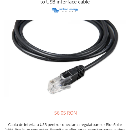
to USB interface cable
Cabluri semnalizare si control
Cabluri speciale
Conductori flexibili cupru
Conductori rigizi
Conductori rigizi cupru
Cabluri alarma
Cabluri boxe
Cabluri semnalizare incendiu
Cabluri semnalizare si control
ecranate
56,05 RON
Cablu de interfata USB pentru conectarea regulatoarelor BlueSolar
PWM-Pro la un computer. Permite configurarea, monitorizarea in timp