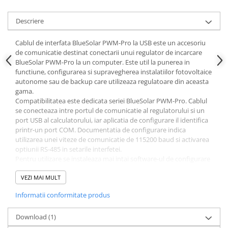
Descriere
Cablul de interfata BlueSolar PWM-Pro la USB este un accesoriu
de comunicatie destinat conectarii unui regulator de incarcare
BlueSolar PWM-Pro la un computer. Este util la punerea in
functiune, configurarea si supravegherea instalatiilor fotovoltaice
autonome sau de backup care utilizeaza regulatoare din aceasta
gama.
Compatibilitatea este dedicata seriei BlueSolar PWM-Pro. Cablul
se conecteaza intre portul de comunicatie al regulatorului si un
port USB al calculatorului, iar aplicatia de configurare il identifica
printr-un port COM. Documentatia de configurare indica
utilizarea unei viteze de comunicatie de 115200 baud si activarea
optiunii RS-485 in setarile interfetei.
Pentru utilizare se instaleaza mai intai software-ul de configurare
si monitorizare, apoi driverul USB al interfetei. Dupa conectare, se
identifica numarul portului COM alocat in sistemul de operare si
VEZI MAI MULT
se selecteaza acelasi port in aplicatie. In timpul instalarii initiale
Informatii conformitate produs
este recomandata conectarea unui singur regulator, urmata de
configurarea separata a celorlalte unitati.
Prin conexiunea la PC pot fi consultate datele sistemului si
Download (1)
monitorizarea in timp real, iar utilizatorul autorizat poate accesa