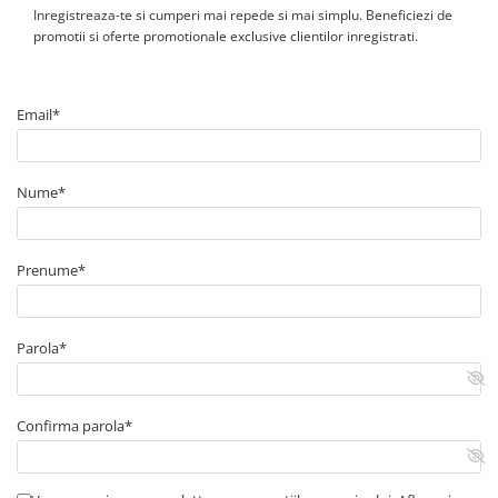
Ce setare de comunicatie este indicata in aplicatie?
Inregistreaza-te si cumperi mai repede si mai simplu. Beneficiezi de
Documentatia de configurare indica selectarea portului COM
promotii si oferte promotionale exclusive clientilor inregistrati.
atribuit interfetei si folosirea vitezei de comunicatie de 115200
baud.
Email*
Nume*
Prenume*
Parola*
Confirma parola*