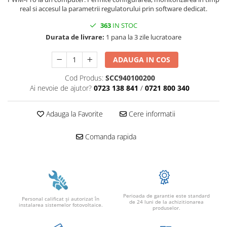
real si accesul la parametrii regulatorului prin software dedicat.
363
IN STOC
Durata de livrare:
1 pana la 3 zile lucratoare
ADAUGA IN COS
Cod Produs:
SCC940100200
Ai nevoie de ajutor?
0723 138 841
/
0721 800 340
Adauga la Favorite
Cere informatii
Comanda rapida
Perioada de garantie este standard
Personal calificat şi autorizat în
de 24 luni de la achizitionarea
instalarea sistemelor fotovoltaice.
produselor.