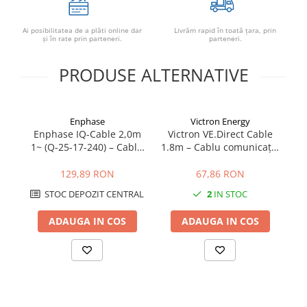
Ai posibilitatea de a plăti online dar
Livrăm rapid în toată țara, prin
şi în rate prin parteneri.
parteneri.
PRODUSE ALTERNATIVE
Enphase
Victron Energy
Enphase IQ-Cable 2,0m
Victron VE.Direct Cable
Vi
1~ (Q-25-17-240) – Cablu
1.8m – Cablu comunicație
Monofazat pentru
pentru MPPT, Invertere &
Microinvertoare Enphase
BMS | 1.8 metri
129,89 RON
67,86 RON
STOC DEPOZIT CENTRAL
2
IN STOC
ADAUGA IN COS
ADAUGA IN COS