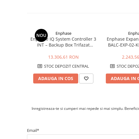
Cabluri medie tensiune aluminiu
Cabluri optice
Cabluri semnalizare si control
Cabluri speciale
Enphase
Enph
NOU
Conductori flexibili cupru
Enphase IQ System Controller 3
Enphase Expans
INT – Backup Box Trifazat
BALC-EXP-02-KI
Conductori rigizi
pentru IQ Battery 5P si Sisteme
Sistem Balcony
Conductori rigizi cupru
PV
760
13.306,61 RON
2.243,5
Cabluri alarma
STOC DEPOZIT CENTRAL
STOC DEPOZ
Cabluri boxe
ADAUGA IN COS
ADAUGA IN 
Cabluri semnalizare incendiu
Cabluri semnalizare si control
ecranate
Inregistreaza-te si cumperi mai repede si mai simplu. Beneficiez
Trasee electrice
Dulapuri metalice
Materiale instalatii si montaj
Email*
Banda perforata