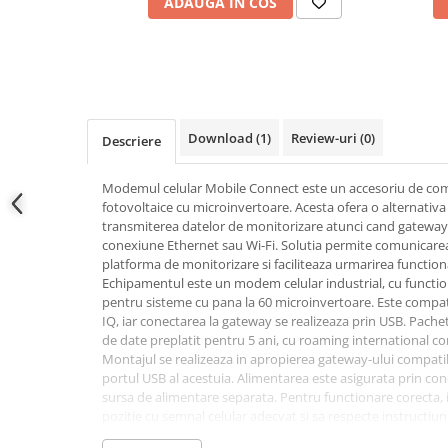
ADAUGA IN COS
Power analyzer
Smart Meter
Statii de reincarcare
Cabluri
Accesorii cabluri
Download (1)
Review-uri
(0)
Descriere
Alte accesorii
Modemul celular Mobile Connect este un accesoriu de com
Folie avertizoare
fotovoltaice cu microinvertoare. Acesta ofera o alternativa
LEA accesorii
transmiterea datelor de monitorizare atunci cand gateway-ul
conexiune Ethernet sau Wi-Fi. Solutia permite comunicarea 
Papuci si mufe
platforma de monitorizare si faciliteaza urmarirea functionar
Cablu solar
Echipamentul este un modem celular industrial, cu functio
pentru sisteme cu pana la 60 microinvertoare. Este compatib
Cabluri coaxiale TV
IQ, iar conectarea la gateway se realizeaza prin USB. Pachet
Cabluri curenti slabi
de date preplatit pentru 5 ani, cu roaming international con
Montajul se realizeaza in apropierea gateway-ului compati
Cabluri date
portul USB al acestuia. Alimentarea este asigurata prin con
Cabluri Electrice
sursa de alimentare separata. Pentru functionare corecta, i
pozitie cu semnal celular adecvat si sa respecte instructiuni
Cabluri energie joasa tensiune -
monitorizare.
aluminiu