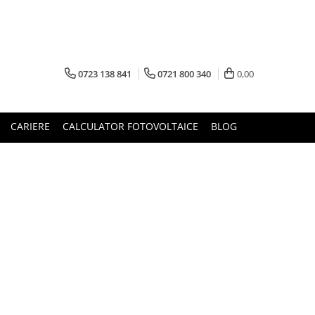
0723 138 841
0721 800 340
0,00
CARIERE
CALCULATOR FOTOVOLTAICE
BLOG