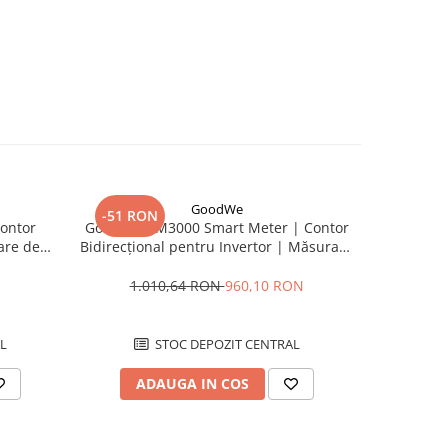
GoodWe
-51 RON
ontor
GoodWe GM3000 Smart Meter | Contor
Sungrow CT
are de
Bidirecțional pentru Invertor | Măsurare
de Curent
ungrow
Trifazată 80A
1.010,64 RON
960,10 RON
L
STOC DEPOZIT CENTRAL
ADAUGA IN COS
AD