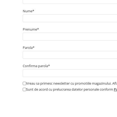
Catarame banda inox
Nume*
Banda inox
Tablouri electrice
Tablouri plastic
Prenume*
Tablouri sigurante echipat DC/AC
Tuburi si Jgheaburi
Parola*
Canal cablu
Canal cablu pardoseala
Canal cablu perforat
Confirma parola*
Cutie ABS
Cutie ABS modulara
Vreau sa primesc newsletter cu promotiile magazinului. Af
Doze
Sunt de acord cu prelucrarea datelor personale conform
Po
Doze aparat
Jgheaburi
Jgheab metalic perforat
Jgheab tip sarma