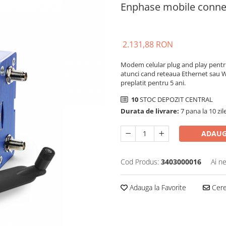
Enphase mobile conn
2.131,88 RON
Modem celular plug and play pentr
atunci cand reteaua Ethernet sau Wi
preplatit pentru 5 ani.
10
STOC DEPOZIT CENTRAL
Durata de livrare:
7 pana la 10 zil
ADAUG
Cod Produs:
3403000016
Ai n
Adauga la Favorite
Cere 