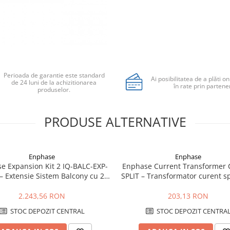
Perioada de garantie este standard
Ai posibilitatea de a plăti on
de 24 luni de la achizitionarea
în rate prin partener
produselor.
PRODUSE ALTERNATIVE
Enphase
Enphase
e Expansion Kit 2 IQ-BALC-EXP-
Enphase Current Transformer 
 – Extensie Sistem Balcony cu 2x
SPLIT – Transformator curent sp
IQ8HC, 760W
pentru monitorizare energ
2.243,56 RON
203,13 RON
STOC DEPOZIT CENTRAL
STOC DEPOZIT CENTRA