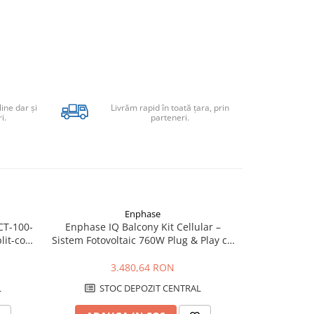
line dar şi
Livrăm rapid în toată țara, prin
i.
parteneri.
Enphase
CT-100-
Enphase IQ Balcony Kit Cellular –
Enphase IQ
lit-core
Sistem Fotovoltaic 760W Plug & Play cu
Microinverte
ie
Microinvertoare si Conectivitate 4G
Panouri Fot
3.480,64 RON
L
STOC DEPOZIT CENTRAL
STO