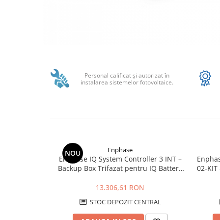
Structura acoperis plat
IBC
IBC Top Fix 200
Distribuie
K2-Systems GmbH
pe
Accesorii
Facebook
Personal calificat şi autorizat în
instalarea sistemelor fotovoltaice.
Backup Switch
Conectica
Adaptoare
Conectica IEC
Convertor DC-DC
Enphase
NOU
Dongle
Enphase IQ System Controller 3 INT –
Enphas
Backup Box Trifazat pentru IQ Battery
02-KIT
Meteocontrol
5P si Sisteme PV
Monitorizare
13.306,61 RON
MPPT
STOC DEPOZIT CENTRAL
Mufe si conectori