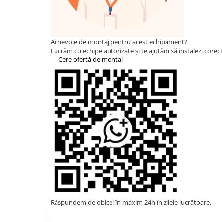
HUAWEI
SMA
Solis
Ai nevoie de montaj pentru acest echipament?
Lucrăm cu echipe autorizate și te ajutăm să instalezi corect 
Solplanet
Cere ofertă de montaj
Sungrow
Victron Energy
Acumulatori
BYD Battery
HVM
HVS
LVS
Deye
Enphase
FelicitySolar
Răspundem de obicei în maxim 24h în zilele lucrătoare.
Fronius Reserva