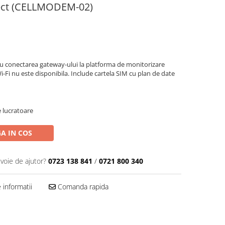
ect (CELLMODEM-02)
u conectarea gateway-ului la platforma de monitorizare
-Fi nu este disponibila. Include cartela SIM cu plan de date
e lucratoare
A IN COS
evoie de ajutor?
0723 138 841
/
0721 800 340
informatii
Comanda rapida