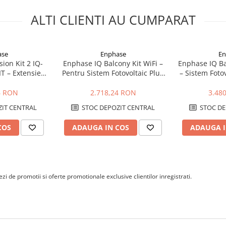
ALTI CLIENTI AU CUMPARAT
ase
Enphase
En
ion Kit 2 IQ-
Enphase IQ Balcony Kit WiFi –
Enphase IQ Bal
T – Extensie
Pentru Sistem Fotovoltaic Plug
– Sistem Foto
 cu 2x IQ8HC,
& Play 760W, Microinvertor,
& Play cu Mi
W
WiFi Integrat
Conect
6 RON
2.718,24 RON
3.48
IT CENTRAL
STOC DEPOZIT CENTRAL
STOC DE
COS
ADAUGA IN COS
ADAUGA I
i de promotii si oferte promotionale exclusive clientilor inregistrati.