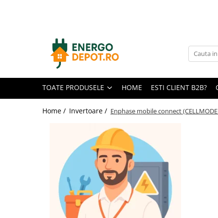
Toate Produsele
Panouri fotovoltaice
AIKO
Canadian Solar
TOATE PRODUSELE
HOME
ESTI CLIENT B2B?
Longi Solar
Optimizatoare panouri
Home /
Invertoare /
Enphase mobile connect (CELLMODE
Invertoare
Hibrid
On-grid
Off-grid
Microinvertoare
Fronius
Goodwe