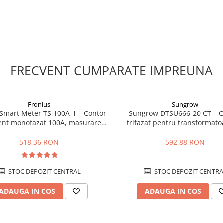
espectarea normelor locale
 Inainte de montaj sau conectare,
de instalare. Functionarea
nibile la locul instalarii.
voltaic?
smiterea datelor de monitorizare
FRECVENT CUMPARATE IMPREUNA
nt fiabile.
tilizate in sistemele cu
Fronius
Sungrow
 Smart Meter TS 100A-1 – Contor
Sungrow DTSU666-20 CT – C
iar alimentarea este asigurata
gent monofazat 100A, masurare
trifazat pentru transformato
bidirectionala, RS485
curent pentru invertoare S
518,36 RON
592,88 RON
pentru 5 ani, conform serviciului
STOC DEPOZIT CENTRAL
STOC DEPOZIT CENTRA
ontajului si instalarea de catre
ADAUGA IN COS
ADAUGA IN COS