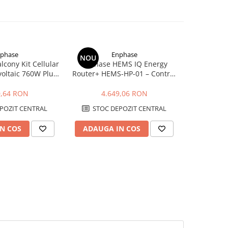
phase
Enphase
NOU
NOU
cony Kit Cellular
Enphase HEMS IQ Energy
Enphase IQ
voltaic 760W Plug
Router+ HEMS-HP-01 – Control
Tablou AC 
croinvertoare si
Inteligent Energie pentru EV si
CT-uri si
ivitate 4G
Pompa de Caldura
0,64 RON
4.649,06 RON
7.
POZIT CENTRAL
STOC DEPOZIT CENTRAL
STOC
N COS
ADAUGA IN COS
ADAUG