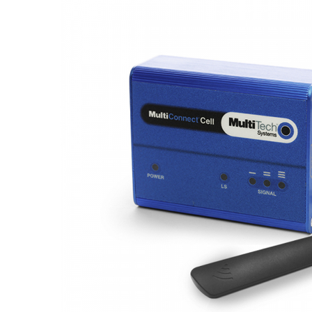
Fronius Reserva Pro
Huawei
Pylontech
H1
H2
HV
US
SMA
Sungrow
SBH
SBR battery
SBS
Accesorii stocare
Structura
Structura acoperis tigla
Structura acoperis tabla