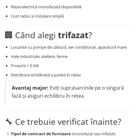
Rețea electrică monofazată disponibilă
Cost redus și instalare simplă
🏢 Când alegi
trifazat
?
Locuințe cu pompe de căldură, aer condiționat, aparatură mare
Hale industriale, ateliere, ferme
Proiecte > 5 kW
Distribuire echilibrată a puterii în rețea
Avantaj major:
Eviți suprasarcinile pe o singură
fază și asiguri echilibru în rețea.
🔧 Ce trebuie verificat înainte?
Tipul de contract de furnizare
(monofazat sau trifazat)