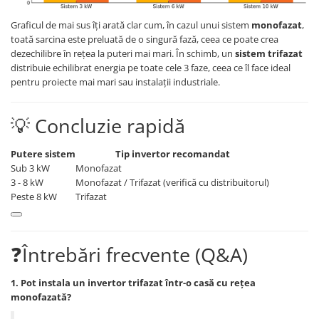
Graficul de mai sus îți arată clar cum, în cazul unui sistem
monofazat
,
toată sarcina este preluată de o singură fază, ceea ce poate crea
dezechilibre în rețea la puteri mai mari. În schimb, un
sistem trifazat
distribuie echilibrat energia pe toate cele 3 faze, ceea ce îl face ideal
pentru proiecte mai mari sau instalații industriale.
💡 Concluzie rapidă
Putere sistem
Tip invertor recomandat
Sub 3 kW
Monofazat
3 - 8 kW
Monofazat / Trifazat (verifică cu distribuitorul)
Peste 8 kW
Trifazat
❓Întrebări frecvente (Q&A)
1. Pot instala un invertor trifazat într-o casă cu rețea
monofazată?