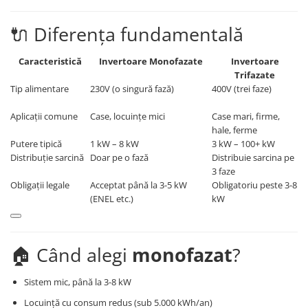
Cabluri semnalizare si control
🔌 Diferența fundamentală
Cabluri speciale
Conductori flexibili cupru
Caracteristică
Invertoare Monofazate
Invertoare
Trifazate
Conductori rigizi
Tip alimentare
230V (o singură fază)
400V (trei faze)
Conductori rigizi cupru
Cabluri alarma
Aplicații comune
Case, locuințe mici
Case mari, firme,
hale, ferme
Cabluri boxe
Putere tipică
1 kW – 8 kW
3 kW – 100+ kW
Distribuție sarcină
Doar pe o fază
Distribuie sarcina pe
Cabluri semnalizare incendiu
3 faze
Cabluri semnalizare si control
Obligații legale
Acceptat până la 3-5 kW
Obligatoriu peste 3-8
ecranate
(ENEL etc.)
kW
🏠 Când alegi
monofazat
?
Sistem mic, până la 3-8 kW
Locuință cu consum redus (sub 5.000 kWh/an)