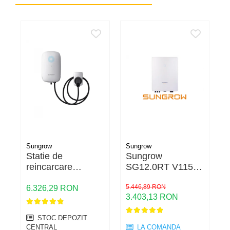
Sungrow
Sungrow
E
Statie de
Sungrow
reincarcare
SG12.0RT V115
1
Sungrow AC22E-
ON-GRID trifazic
3
01 V118 Wallbox
12KW
5.446,89 RON
T
6.326,29 RON
1
3.403,13 RON
(Cablu + Contor
M
MID)
STOC DEPOZIT
CENTRAL
LA COMANDA
C