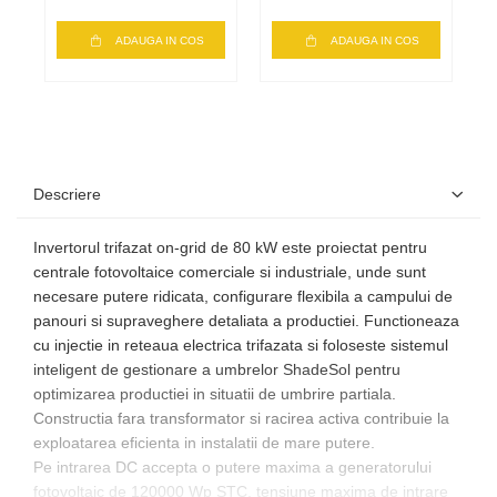
ADAUGA IN COS
ADAUGA IN COS
Descriere
Invertorul trifazat on-grid de 80 kW este proiectat pentru
centrale fotovoltaice comerciale si industriale, unde sunt
necesare putere ridicata, configurare flexibila a campului de
panouri si supraveghere detaliata a productiei. Functioneaza
cu injectie in reteaua electrica trifazata si foloseste sistemul
inteligent de gestionare a umbrelor ShadeSol pentru
optimizarea productiei in situatii de umbrire partiala.
Constructia fara transformator si racirea activa contribuie la
exploatarea eficienta in instalatii de mare putere.
Pe intrarea DC accepta o putere maxima a generatorului
fotovoltaic de 120000 Wp STC, tensiune maxima de intrare