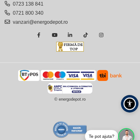
0723 138 841
0721 800 340
vanzari@energodepot.ro
© energodepot.ro
Te pot ajuta?