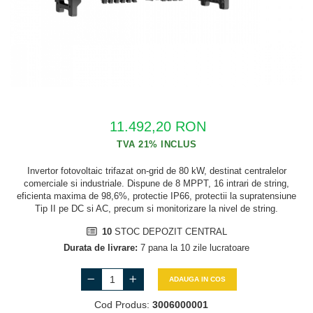
Cabluri semnalizare si control
Cabluri speciale
Conductori flexibili cupru
Conductori rigizi
Conductori rigizi cupru
11.492,20 RON
Cabluri alarma
Cabluri boxe
Invertor fotovoltaic trifazat on-grid de 80 kW, destinat centralelor
Cabluri semnalizare incendiu
comerciale si industriale. Dispune de 8 MPPT, 16 intrari de string,
eficienta maxima de 98,6%, protectie IP66, protectii la supratensiune
Cabluri semnalizare si control
Tip II pe DC si AC, precum si monitorizare la nivel de string.
ecranate
10
STOC DEPOZIT CENTRAL
Durata de livrare:
7 pana la 10 zile lucratoare
ADAUGA IN COS
Cod Produs:
3006000001