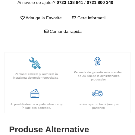
Ai nevoie de ajutor?
0723 138 841
/
0721 800 340
Adauga la Favorite
Cere informatii
Comanda rapida
Perioada de garantie este standard
Personal calificat şi autorizat în
de 24 luni de la achizitionarea
instalarea sistemelor fotovoltaice.
produselor.
Ai posibilitatea de a plăti online dar şi
Livrăm rapid în toată țara, prin
în rate prin parteneri.
parteneri.
Produse Alternative