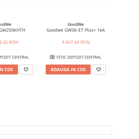
oodWe
GoodWe
 GW250KHTH
Goodwe GW5K-ET Plus+ 16A
Goodwe 
SWITCH/WIF
8,26 RON
9.067,44 RON
25
POZIT CENTRAL
STOC DEPOZIT CENTRAL
STOC
N COS
ADAUGA IN COS
ADAUG