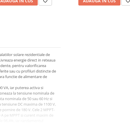
ADAUGA IN COS
ADAUGA IN COS
alatiilor solare rezidentiale de
ivreaza energie direct in reteaua
ndente, pentru valorificarea
erite sau cu profiluri distincte de
fara functie de alimentare de
 VA, iar puterea activa si
ioneaza la tensiune nominala de
enta nominala de 50 sau 60 Hz si
ta tensiune DC maxima de 1100 V,
 pornire de 180 V. Cele 2 MPPT-
30 A pe MPPT si curent maxim de
de 98,4%, iar randamentul