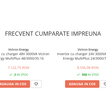
tip MC4 pentru cabluri de 4 pana
tul integreaza intrerupator DC si
ptional. Interfata de utilizare
monitorizarea consumului si
 accesorii compatibile de
ntaj in exterior in conditii
FRECVENT CUMPARATE IMPREUNA
 x 198 mm, iar greutatea este de
 zgomotul tipic este sub 50 dB.
 monitorizare a curentului
e, protectie la supracurent,
Victron Energy
Victron Energy
atensiuni de tip III pe DC si AC;
r cu charger 48V 3000VA Victron
Invertor cu charger 24V 3000VA
, dimensionarea stringurilor si
rgy MultiPlus 48/3000/35-16
Energy MultiPlus 24/3000/
t, cu respectarea parametrilor
etea.
7.122,75 RON
8.556,08 RON
2
IN STOC
558
IN STOC
r?
la retea, utilizate in locuinte cu
ere sau alte aplicatii cu necesar
ADAUGA IN COS
ADAUGA IN COS
 cate 2 stringuri. Aceasta
ntari sau conditii de functionare