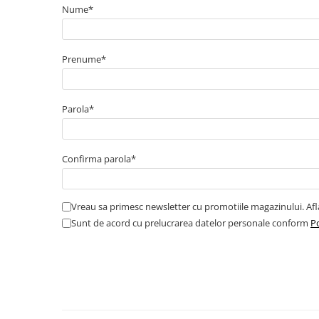
Cabluri boxe
Nume*
Cabluri semnalizare incendiu
Cabluri semnalizare si control
Prenume*
ecranate
Trasee electrice
Dulapuri metalice
Parola*
Materiale instalatii si montaj
Banda perforata
Confirma parola*
Catarame banda inox
Banda inox
Tablouri electrice
Vreau sa primesc newsletter cu promotiile magazinului. Af
Sunt de acord cu prelucrarea datelor personale conform
Po
Tablouri plastic
Tablouri sigurante echipat DC/AC
Tuburi si Jgheaburi
Canal cablu
Canal cablu pardoseala