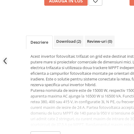
ADAUGA IN COS
Conectica
Adaptoare
Conectica IEC
Convertor DC-DC
Dongle
Download (2)
Review-uri
(0)
Descriere
Meteocontrol
Monitorizare
Acest invertor fotovoltaic trifazat on grid este destinat inst
putere mare si proiectelor comerciale de dimensiuni mici. L
Mufe si conectori
electrica trifazata si utilizeaza doua trackere MPPT indepe
Power analyzer
eficienta a campurilor fotovoltaice montate pe orientari dif
iradiere. Este o solutie pentru sisteme conectate la retea, 
Smart Meter
rezerva specifica unui invertor hibrid.
Puterea nominala de iesire este de 15000 W, respectiv 15000
Statii de reincarcare
aparenta maxima AC ajunge la 16500 W si 16500 VA. Funct
Cabluri
retea 380, 400 sau 415 V, in configuratie 3L N PE, cu frecv
Accesorii cabluri
curent maxim de iesire de 24 A. Partea fotovoltaica accep
domeniu de lucru MPPT de 140 pana la 950 V si tensiune de
Alte accesorii
uri admit cate 2 stringuri, cu curent maxim de intrare de 
Folie avertizoare
scurtcircuit de 37,5 A pe MPPT. Randamentul maxim este 
european este de 97,8%.
LEA accesorii