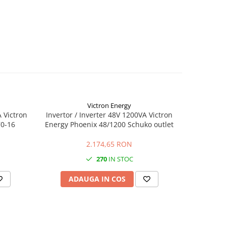
Victron Energy
 Victron
Invertor / Inverter 48V 1200VA Victron
Invertor 
70-16
Energy Phoenix 48/1200 Schuko outlet
Energy Pho
2.174,65 RON
270
IN STOC
ADAUGA IN COS
AD