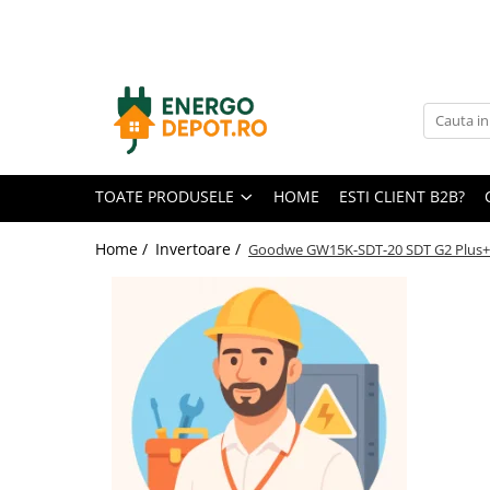
Toate Produsele
Panouri fotovoltaice
AIKO
Canadian Solar
TOATE PRODUSELE
HOME
ESTI CLIENT B2B?
Longi Solar
Optimizatoare panouri
Home /
Invertoare /
Goodwe GW15K-SDT-20 SDT G2 Plus+
Victron Energy
Invertoare
Microinvertoare
Fronius
Accesorii Fronius
Invertoare Hibride Fronius
Invertoare On-Grid Fronius