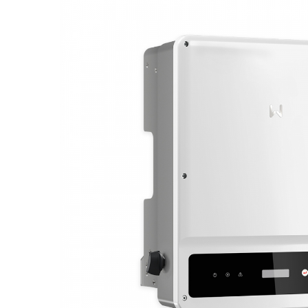
Acumulatori
BYD Battery
HVM
HVS
LVS
Deye
Enphase
FelicitySolar
Fronius Reserva
Fronius Reserva Pro
Huawei
Pylontech
H1
H2
HV
US