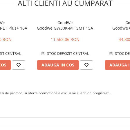
ALTI CLIENTI AU CUMPARAT
 de functionare MPPT este intre
We
GoodWe
G
comunicarea 4G este optionala.
ET Plus+ 16A
Goodwe GW30K-MT SMT 15A
Goodwe
70 RON
11.563,06 RON
44.80
rior in conditii
unile de montaj, ventilarea
IT CENTRAL
STOC DEPOZIT CENTRAL
STOC DE
COS
ADAUGA IN COS
ADAUGA I
i de promotii si oferte promotionale exclusive clientilor inregistrati.