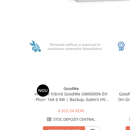
SMA
Sungrow
SBH
SBR battery
Distribuie
SBS
pe
Facebook
Accesorii stocare
Personal calificat şi autorizat în
instalarea sistemelor fotovoltaice.
Structura
Structura acoperis tigla
Structura acoperis tabla
Structura acoperis plat
IBC
GoodWe
NOU
Invertor hibrid GoodWe GW6000N-EH
Good
IBC Top Fix 200
Plus+ 16A 6 kW | Backup, baterii HV,
On-Gr
IP65
K2-Systems GmbH
4.303,54 RON
Accesorii
STOC DEPOZIT CENTRAL
Backup Switch