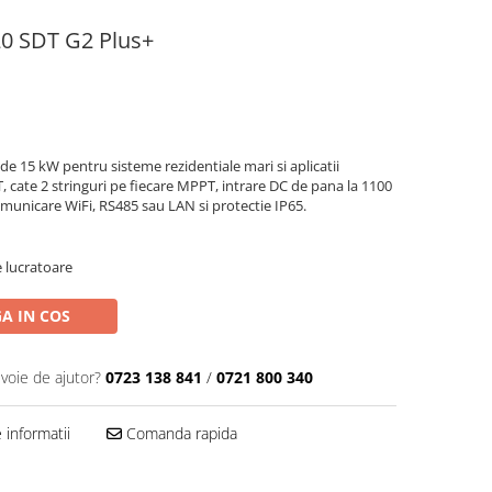
 SDT G2 Plus+
 de 15 kW pentru sisteme rezidentiale mari si aplicatii
 cate 2 stringuri pe fiecare MPPT, intrare DC de pana la 1100
municare WiFi, RS485 sau LAN si protectie IP65.
e lucratoare
A IN COS
evoie de ajutor?
0723 138 841
/
0721 800 340
informatii
Comanda rapida