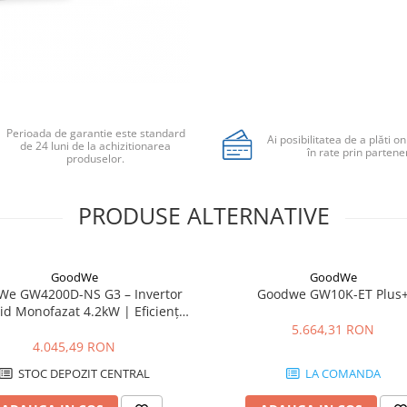
Perioada de garantie este standard
Ai posibilitatea de a plăti on
de 24 luni de la achizitionarea
în rate prin partener
produselor.
PRODUSE ALTERNATIVE
GoodWe
GoodWe
We GW4200D-NS G3 – Invertor
Goodwe GW10K-ET Plus
id Monofazat 4.2kW | Eficiență
97.8%
5.664,31 RON
4.045,49 RON
STOC DEPOZIT CENTRAL
LA COMANDA