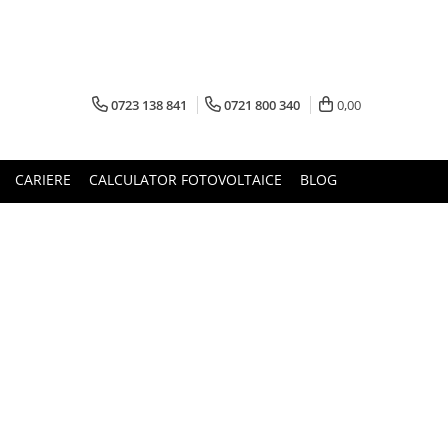
0723 138 841
0721 800 340
0,00
CARIERE
CALCULATOR FOTOVOLTAICE
BLOG