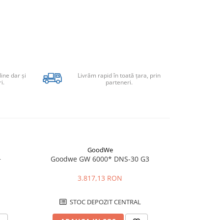
line dar şi
Livrăm rapid în toată țara, prin
i.
parteneri.
GoodWe
+
Goodwe GW 6000* DNS-30 G3
Invertor 
GW10KN-E
backup, Wi
3.817,13 RON
STOC DEPOZIT CENTRAL