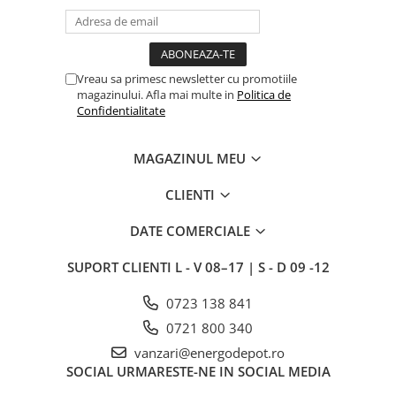
Intrerupator
Modular
Priza+Intrerupator
Vreau sa primesc newsletter cu promotiile
magazinului. Afla mai multe in
Politica de
Pulsar Touch
Confidentialitate
Smart SHELLY
Surse de iluminat
MAGAZINUL MEU
LED
CLIENTI
Bec LED
Conventionale
DATE COMERCIALE
Halogen
SUPORT CLIENTI
L - V 08–17 | S - D 09 -12
Corpuri de iluminat decorative
Corpuri iluminat exterior
0723 138 841
0721 800 340
Corpuri iluminat interior
vanzari@energodepot.ro
Lampa de birou/veioza
SOCIAL
URMARESTE-NE IN SOCIAL MEDIA
Lampa de veghe