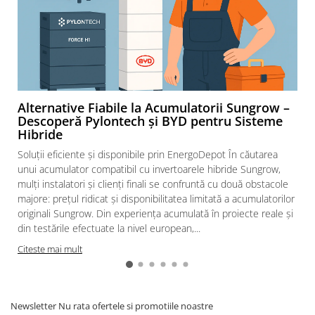
diferentiale
Intrerupatoare automate modulare
Separator sarcina
Relee
Releu monitorizare tensiune
Separator fuzibil
Alternative Fiabile la Acumulatorii Sungrow –
Descoperă Pylontech și BYD pentru Sisteme
Separator fuzibil aplicatii
Hibride
fotovoltaice
Soluții eficiente și disponibile prin EnergoDepot În căutarea
Sigurante fuzibile
unui acumulator compatibil cu invertoarele hibride Sungrow,
Aparataj
mulți instalatori și clienți finali se confruntă cu două obstacole
Aparataj modular
majore: prețul ridicat și disponibilitatea limitată a acumulatorilor
originali Sungrow. Din experiența acumulată în proiecte reale și
Standard German
din testările efectuate la nivel european,...
Intrerupator
Citeste mai mult
Priza
Functii speciale
Rama ornament
Newsletter
Nu rata ofertele si promotiile noastre
Aplicat (PT)