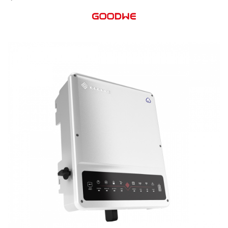
Acumulatori
BYD Battery
HVM
HVS
LVS
Deye
Enphase
FelicitySolar
Fronius Reserva
Fronius Reserva Pro
Huawei
Pylontech
H1
H2
HV
US