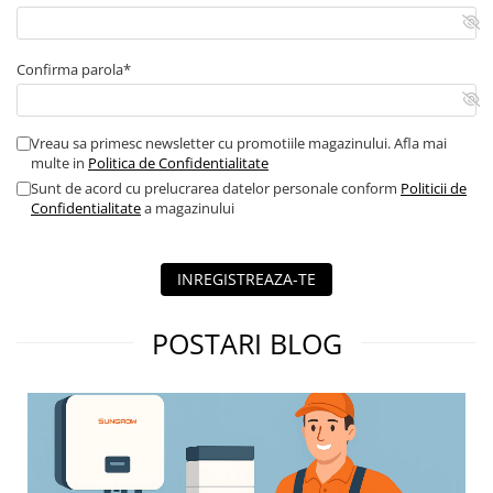
Contor digital
Blocuri de masura si protectie
Confirma parola*
Butoane
Buton ciuperca
Vreau sa primesc newsletter cu promotiile magazinului. Afla mai
Contactoare
multe in
Politica de Confidentialitate
Contactor industrial
Sunt de acord cu prelucrarea datelor personale conform
Politicii de
Confidentialitate
a magazinului
Contactor modular
Descarcatoare
Echipamente de impamantare
INREGISTREAZA-TE
Electrozi impamantare
POSTARI BLOG
Piesa separatie
Platbanda
Intrerupatoare automate
AFDD
Intrerupatoare automate de putere
Intrerupatoare automate