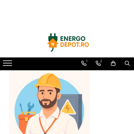
Toate Produsele
Panouri fotovoltaice
AIKO
Canadian Solar
Longi Solar
1
2
Optimizatoare panouri
Victron Energy
Invertoare
Microinvertoare
Fronius
Accesorii Fronius
Invertoare Hibride Fronius
Invertoare On-Grid Fronius