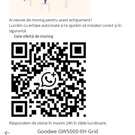
Statii de reincarcare Fronius
Goodwe
HUAWEI
Ai nevoie de montaj pentru acest echipament?
Lucrăm cu echipe autorizate și te ajutăm să instalezi corect și în
SMA
siguranță.
Cere ofertă de montaj
Solis
Solplanet
Sungrow
Invertoare Hibrid Sungrow
Invertoare on-grid Sungrow
Statii de reincarcare Sungrow
Victron Energy
MPPT
Accesorii Victron
Acumulatori Victron
Invertor Hibrid - Off Grid
Răspundem de obicei în maxim 24h în zilele lucrătoare.
Statii de reincarcare Victron
Goodwe GW5000-EH Grid