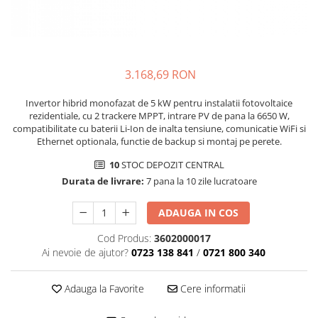
SMA
Sungrow
SBH
SBR battery
3.168,69 RON
SBS
Invertor hibrid monofazat de 5 kW pentru instalatii fotovoltaice
Accesorii stocare
rezidentiale, cu 2 trackere MPPT, intrare PV de pana la 6650 W,
compatibilitate cu baterii Li-Ion de inalta tensiune, comunicatie WiFi si
Structura
Ethernet optionala, functie de backup si montaj pe perete.
Structura acoperis tigla
10
STOC DEPOZIT CENTRAL
Structura acoperis tabla
Durata de livrare:
7 pana la 10 zile lucratoare
Structura acoperis plat
ADAUGA IN COS
IBC
IBC Top Fix 200
Cod Produs:
3602000017
Ai nevoie de ajutor?
0723 138 841
/
0721 800 340
K2-Systems GmbH
Accesorii
Adauga la Favorite
Cere informatii
Backup Switch