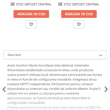
STOC DEPOZIT CENTRAL
STOC DEPOZIT CENTRAL
Papuci si mufe
Cablu solar
ADAUGA IN COS
ADAUGA IN COS
Cabluri coaxiale TV
Cabluri curenti slabi
Cabluri date
Cabluri Electrice
Cabluri energie joasa tensiune -
aluminiu
Descriere
Cabluri aluminiu armat
Acest invertor hibrid monofazat este destinat sistemelor
Cabluri aluminiu coaxial
fotovoltaice rezidentiale conectate la retea, unde productia
bransament
solara poate fi utilizata local, directionata catre baterie sau livrata
Cabluri aluminiu nearmat
in retea in functie de configurarea instalatiei. Integreaza doua
trackere MPPT independente, fiind potrivit pentru campuri
Cabluri aluminiu tip Enel
fotovoltaice cu orientari sau conditii de umbrire diferite. Poate fi
Cabluri aluminiu torsadat/aerian
utilizat intr-un sistem cu stocare pentru cresterea
autoconsumului, iar functia de backup este disponibila in
Cabluri energie joasa tensiune -
configuratiile compatibile.
cupru
Puterea aparenta nominala de iesire catre retea este de 5000 VA,