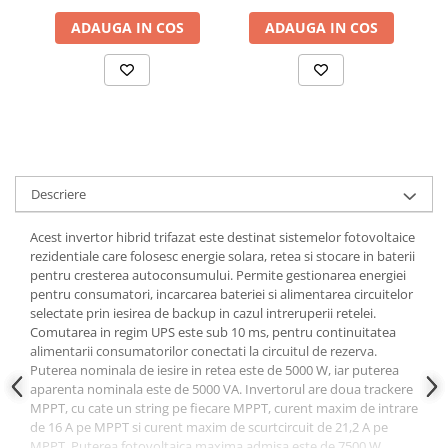
ADAUGA IN COS
ADAUGA IN COS
Descriere
Acest invertor hibrid trifazat este destinat sistemelor fotovoltaice
rezidentiale care folosesc energie solara, retea si stocare in baterii
pentru cresterea autoconsumului. Permite gestionarea energiei
pentru consumatori, incarcarea bateriei si alimentarea circuitelor
selectate prin iesirea de backup in cazul intreruperii retelei.
Comutarea in regim UPS este sub 10 ms, pentru continuitatea
alimentarii consumatorilor conectati la circuitul de rezerva.
Puterea nominala de iesire in retea este de 5000 W, iar puterea
aparenta nominala este de 5000 VA. Invertorul are doua trackere
MPPT, cu cate un string pe fiecare MPPT, curent maxim de intrare
de 16 A pe MPPT si curent maxim de scurtcircuit de 21,2 A pe
MPPT. Puterea fotovoltaica maxima admisa este de 7500 W,