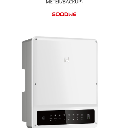
METER/BACKUP)
Cabluri semnalizare si control
Cabluri speciale
Conductori flexibili cupru
Conductori rigizi
Conductori rigizi cupru
Cabluri alarma
Cabluri boxe
Cabluri semnalizare incendiu
Cabluri semnalizare si control
ecranate