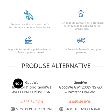
Perioada de garantie este standard
Personal calificat şi autorizat în
de 24 luni de la achizitionarea
instalarea sistemelor fotovoltaice.
produselor.
Ai posibilitatea de a plăti online dar
Livrăm rapid în toată țara, prin
şi în rate prin parteneri.
parteneri.
PRODUSE ALTERNATIVE
GoodWe
GoodWe
NOU
Invertor hibrid GoodWe
GoodWe GW4200D-NS G3
G
GW6000N-EH Plus+ 16A 6
– Invertor On-Grid
kW | Backup, baterii HV,
Monofazat 4.2kW |
S
IP65
Eficiență 97.8%
4.303,54 RON
4.045,49 RON
STOC DEPOZIT CENTRAL
STOC DEPOZIT CENTRAL