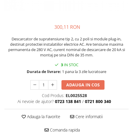
300,11 RON
Descarcator de supratensiune tip 2, cu 2 poli si module plug-in,
destinat protectiei instalatiilor electrice AC. Are tensiune maxima
permanenta de 280 V AC, curent nominal de descarcare de 20 kA si
montaj pe sina DIN de 35 mm.
3
IN STOC
Durata de livrare:
1 pana la 3 zile lucratoare
ADAUGA IN COS
Cod Produs:
EL0025528
Ai nevoie de ajutor?
0723 138 841
/
0721 800 340
Adauga la Favorite
Cere informatii
Comanda rapida