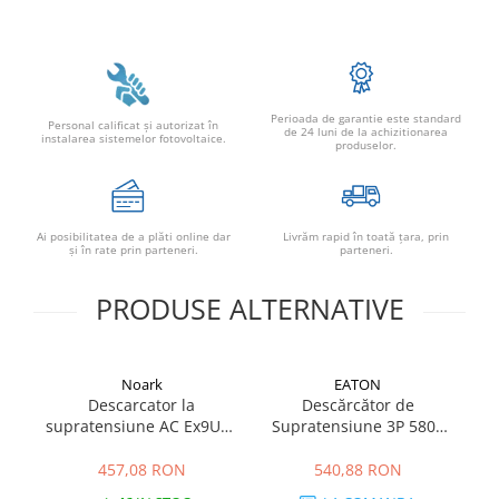
Perioada de garantie este standard
Personal calificat şi autorizat în
de 24 luni de la achizitionarea
instalarea sistemelor fotovoltaice.
produselor.
Ai posibilitatea de a plăti online dar
Livrăm rapid în toată țara, prin
şi în rate prin parteneri.
parteneri.
PRODUSE ALTERNATIVE
Noark
EATON
Descarcator la
Descărcător de
SP
supratensiune AC Ex9UE2
Supratensiune 3P 580V
20 4P 385, 103776, Noark
AC – Protecție T2 pentru
Tablouri Trifazate
457,08 RON
540,88 RON