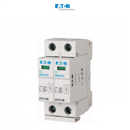
Cabluri semnalizare si control
Cabluri speciale
Conductori flexibili cupru
Conductori rigizi
Conductori rigizi cupru
Cabluri alarma
Cabluri boxe
Cabluri semnalizare incendiu
Cabluri semnalizare si control
ecranate