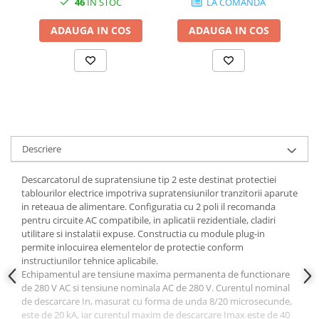
46
IN STOC
LA COMANDA
ADAUGA IN COS
ADAUGA IN COS
Descriere
Descarcatorul de supratensiune tip 2 este destinat protectiei
tablourilor electrice impotriva supratensiunilor tranzitorii aparute
in reteaua de alimentare. Configuratia cu 2 poli il recomanda
pentru circuite AC compatibile, in aplicatii rezidentiale, cladiri
utilitare si instalatii expuse. Constructia cu module plug-in
permite inlocuirea elementelor de protectie conform
instructiunilor tehnice aplicabile.
Echipamentul are tensiune maxima permanenta de functionare
de 280 V AC si tensiune nominala AC de 280 V. Curentul nominal
de descarcare In, masurat cu forma de unda 8/20 microsecunde,
este de 20 kA, iar curentul maxim de descarcare Imax este de 40