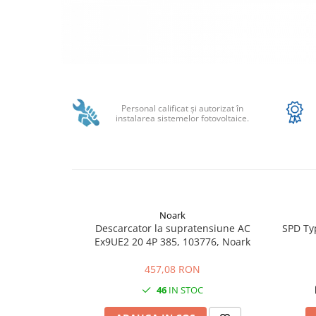
SMA
Sungrow
SBH
SBR battery
Distribuie
SBS
pe
Facebook
Accesorii stocare
Personal calificat şi autorizat în
instalarea sistemelor fotovoltaice.
Structura
Structura acoperis tigla
Structura acoperis tabla
Structura acoperis plat
IBC
Noark
Descarcator la supratensiune AC
SPD Ty
IBC Top Fix 200
Ex9UE2 20 4P 385, 103776, Noark
K2-Systems GmbH
457,08 RON
Accesorii
46
IN STOC
Backup Switch