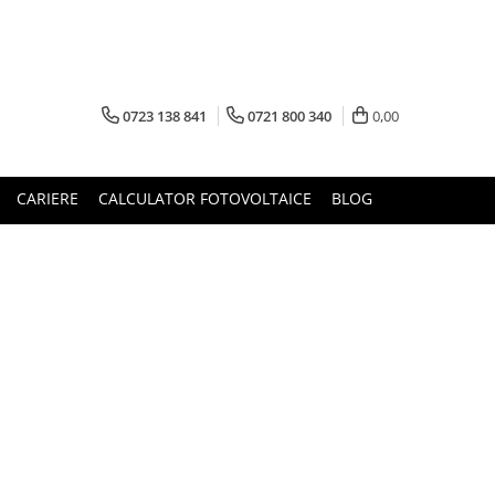
0723 138 841
0721 800 340
0,00
CARIERE
CALCULATOR FOTOVOLTAICE
BLOG