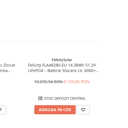
FelicitySolar
c Zincat
Felicity FLA48280-EU 14.3kWh 51.2V
Smart Me
erea
LiFePO4 – Baterie Stocare LV, 6000+
u
cicluri, Scalabilă
10.070,94 RON
9.105,86 RON
STOC DEPOZIT CENTRAL
ADAUGA IN COS
AD