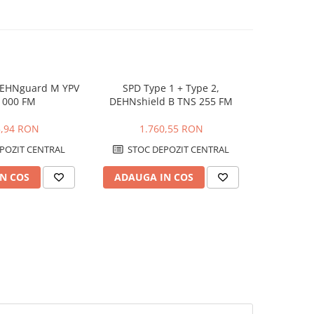
DEHNguard M YPV
SPD Type 1 + Type 2,
SPD T
1000 FM
DEHNshield B TNS 255 FM
DEHNc
5,94 RON
1.760,55 RON
1.
POZIT CENTRAL
STOC DEPOZIT CENTRAL
STOC
N COS
ADAUGA IN COS
ADAUG