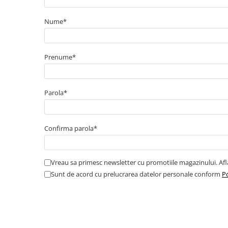
Cabluri boxe
Cabluri semnalizare incendiu
Nume*
Cabluri semnalizare si control
ecranate
Prenume*
Trasee electrice
Dulapuri metalice
Materiale instalatii si montaj
Parola*
Banda perforata
Catarame banda inox
Confirma parola*
Banda inox
Tablouri electrice
Vreau sa primesc newsletter cu promotiile magazinului. Af
Tablouri plastic
Sunt de acord cu prelucrarea datelor personale conform
Po
Tablouri sigurante echipat DC/AC
Tuburi si Jgheaburi
Canal cablu
Canal cablu pardoseala