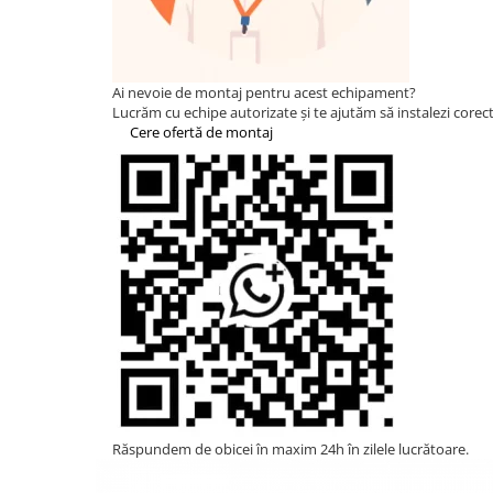
Statii de reincarcare Fronius
Goodwe
HUAWEI
Ai nevoie de montaj pentru acest echipament?
SMA
Lucrăm cu echipe autorizate și te ajutăm să instalezi corect 
Cere ofertă de montaj
Solis
Solplanet
Sungrow
Invertoare Hibrid Sungrow
Invertoare on-grid Sungrow
Statii de reincarcare Sungrow
Victron Energy
MPPT
Accesorii Victron
Acumulatori Victron
Invertor Hibrid - Off Grid
Răspundem de obicei în maxim 24h în zilele lucrătoare.
Statii de reincarcare Victron