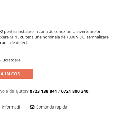
+2 pentru instalare in zona de conexiuni a invertoarelor
ackere MPP, cu tensiune nominala de 1000 V DC, semnalizare
ecanic de defect.
e lucratoare
A IN COS
evoie de ajutor?
0723 138 841
/
0721 800 340
informatii
Comanda rapida