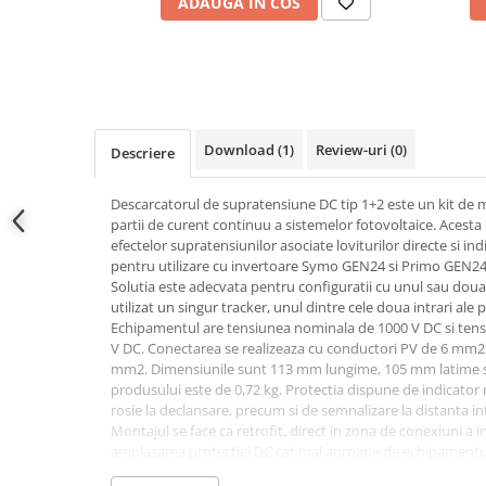
ADAUGA IN COS
Conectica
Adaptoare
Conectica IEC
Convertor DC-DC
Dongle
Download (1)
Review-uri
(0)
Descriere
Meteocontrol
Monitorizare
Descarcatorul de supratensiune DC tip 1+2 este un kit de 
partii de curent continuu a sistemelor fotovoltaice. Acesta
Mufe si conectori
efectelor supratensiunilor asociate loviturilor directe si in
Power analyzer
pentru utilizare cu invertoare Symo GEN24 si Primo GEN24, 
Solutia este adecvata pentru configuratii cu unul sau dou
Smart Meter
utilizat un singur tracker, unul dintre cele doua intrari ale 
Echipamentul are tensiunea nominala de 1000 V DC si te
Statii de reincarcare
V DC. Conectarea se realizeaza cu conductori PV de 6 mm2
Cabluri
mm2. Dimensiunile sunt 113 mm lungime, 105 mm latime si
Accesorii cabluri
produsului este de 0,72 kg. Protectia dispune de indicator
rosie la declansare, precum si de semnalizare la distanta in
Alte accesorii
Montajul se face ca retrofit, direct in zona de conexiuni a 
Folie avertizoare
amplasarea protectiei DC cat mai aproape de echipamentul 
integrarii interne in invertor, nu utilizarii ca descarcator 
LEA accesorii