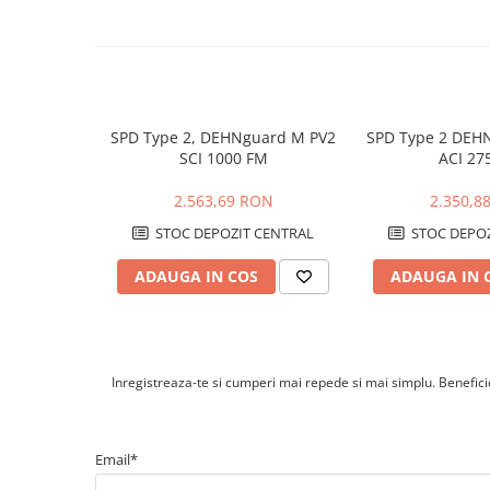
Cine trebuie sa monteze protectia la supratensiune?
Cabluri cupru armat
Montajul si conectarea trebuie realizate numai de personal 
Cabluri cupru coaxial bransament
instructiunilor tehnice ale invertorului, a configuratiei insta
Cabluri cupru flexibil
pentru circuite fotovoltaice DC.
Cabluri cupru nearmat
Cabluri cupru rezistente la foc
SPD Type 2, DEHNguard M PV2
SPD Type 2 DEH
Cabluri flexibile
SCI 1000 FM
ACI 27
Cabluri flexibile plate
2.563,69 RON
2.350,8
Cabluri medie tensiune
STOC DEPOZIT CENTRAL
STOC DEPOZ
Cabluri medie tensiune aluminiu
Cabluri optice
ADAUGA IN COS
ADAUGA IN 
Cabluri semnalizare si control
Cabluri speciale
Conductori flexibili cupru
Inregistreaza-te si cumperi mai repede si mai simplu. Beneficiez
Conductori rigizi
Conductori rigizi cupru
Email*
Cabluri alarma