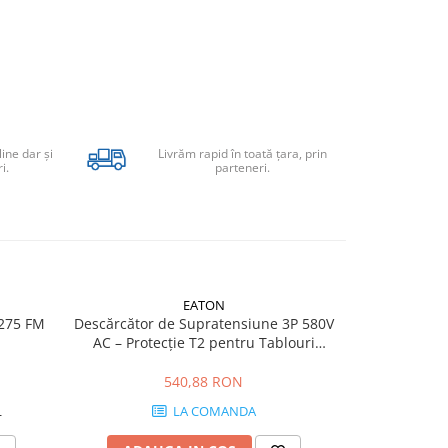
line dar şi
Livrăm rapid în toată țara, prin
i.
parteneri.
EATON
275 FM
Descărcător de Supratensiune 3P 580V
Descarcat
AC – Protecție T2 pentru Tablouri
Ex9UE2 20
Trifazate
540,88 RON
L
LA COMANDA