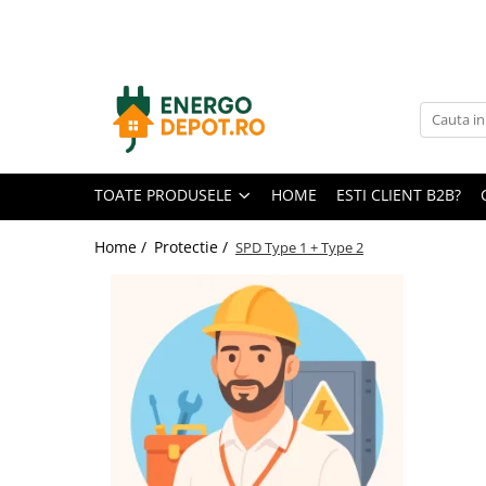
Toate Produsele
Panouri fotovoltaice
AIKO
Canadian Solar
TOATE PRODUSELE
HOME
ESTI CLIENT B2B?
Longi Solar
Optimizatoare panouri
Home /
Protectie /
SPD Type 1 + Type 2
Victron Energy
Invertoare
Microinvertoare
Fronius
Accesorii Fronius
Invertoare Hibride Fronius
Invertoare On-Grid Fronius