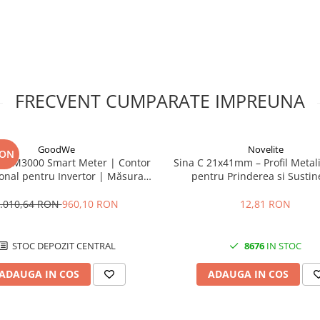
 PV si circuitul de semnalizare
rului si configuratiei sistemului
11, UL 1449 editia 4 si VDE 0185-
erventiile asupra circuitelor DC
, cu instalatia scoasa de sub
 declansare, indicatorul de stare
FRECVENT CUMPARATE IMPREUNA
ta trebuie inlocuita sau servisata
ator DC tip 1+2?
GoodWe
Novelite
RON
ertoare Symo GEN24 sau Primo
 GM3000 Smart Meter | Contor
Sina C 21x41mm – Profil Metali
pe partea de curent continuu,
ional pentru Invertor | Măsurare
pentru Prinderea si Sustin
Trifazată 80A
Jgheaburilor Port-Cabl
.010,64 RON
960,10 RON
12,81 RON
P si poate fi utilizata si in
ne neutilizata.
STOC DEPOZIT CENTRAL
8676
IN STOC
ma continua este de 1200 V DC.
ADAUGA IN COS
ADAUGA IN COS
 rosie si semnalizare la distanta
istemul compatibil de