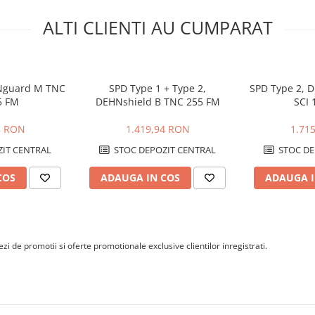
calificat, cu respectarea
ALTI CLIENTI AU CUMPARAT
latiei si a regulilor de siguranta
Nguard M TNC
SPD Type 1 + Type 2,
SPD Type 2, 
5 FM
DEHNshield B TNC 255 FM
SCI 
8 RON
1.419,94 RON
1.71
IT CENTRAL
STOC DEPOZIT CENTRAL
STOC DE
COS
ADAUGA IN COS
ADAUGA I
i de promotii si oferte promotionale exclusive clientilor inregistrati.