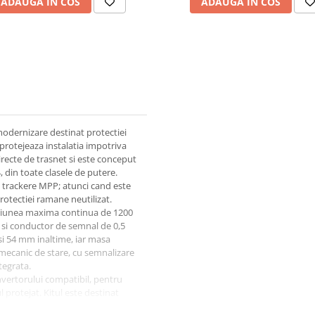
ADAUGA IN COS
ADAUGA IN COS
modernizare destinat protectiei
 protejeaza instalatia impotriva
directe de trasnet si este conceput
din toate clasele de putere.
a trackere MPP; atunci cand este
protectiei ramane neutilizat.
nsiunea maxima continua de 1200
 si conductor de semnal de 0,5
 54 mm inaltime, iar masa
 mecanic de stare, cu semnalizare
tegrata.
invertorului compatibil, pentru
protejat. Kitul este destinat
universal pentru montaj exterior