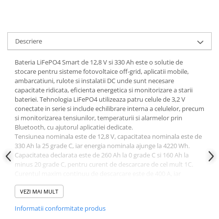
Papuci si mufe
Cablu solar
Cabluri coaxiale TV
Descriere
Cabluri curenti slabi
Bateria LiFePO4 Smart de 12,8 V si 330 Ah este o solutie de
Cabluri date
stocare pentru sisteme fotovoltaice off-grid, aplicatii mobile,
ambarcatiuni, rulote si instalatii DC unde sunt necesare
Cabluri Electrice
capacitate ridicata, eficienta energetica si monitorizare a starii
Cabluri energie joasa tensiune -
bateriei. Tehnologia LiFePO4 utilizeaza patru celule de 3,2 V
aluminiu
conectate in serie si include echilibrare interna a celulelor, precum
si monitorizarea tensiunilor, temperaturii si alarmelor prin
Cabluri aluminiu armat
Bluetooth, cu ajutorul aplicatiei dedicate.
Cabluri aluminiu coaxial
Tensiunea nominala este de 12,8 V, capacitatea nominala este de
bransament
330 Ah la 25 grade C, iar energia nominala ajunge la 4220 Wh.
Capacitatea declarata este de 260 Ah la 0 grade C si 160 Ah la
Cabluri aluminiu nearmat
minus 20 grade C, pentru curent de descarcare de cel mult 1C.
Cabluri aluminiu tip Enel
Curentul maxim continuu de descarcare este de 400 A, iar
Cabluri aluminiu torsadat/aerian
curentul continuu recomandat este de pana la 300 A. La
incarcare, curentul maxim este de 400 A, iar cel recomandat este
VEZI MAI MULT
Cabluri energie joasa tensiune -
de pana la 150 A. Bateria are rezistenta interna de 0,8 mOhm,
cupru
Informatii conformitate produs
eficienta energetica ciclu complet de 92%, borne cu insertii