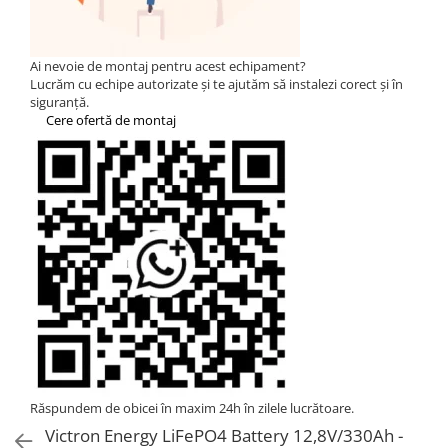
Statii de reincarcare Fronius
Goodwe
HUAWEI
Ai nevoie de montaj pentru acest echipament?
Lucrăm cu echipe autorizate și te ajutăm să instalezi corect și în
SMA
siguranță.
Cere ofertă de montaj
Solis
Solplanet
Sungrow
Invertoare Hibrid Sungrow
Invertoare on-grid Sungrow
Statii de reincarcare Sungrow
Victron Energy
MPPT
Accesorii Victron
Acumulatori Victron
Invertor Hibrid - Off Grid
Răspundem de obicei în maxim 24h în zilele lucrătoare.
Statii de reincarcare Victron
Victron Energy LiFePO4 Battery 12,8V/330Ah -