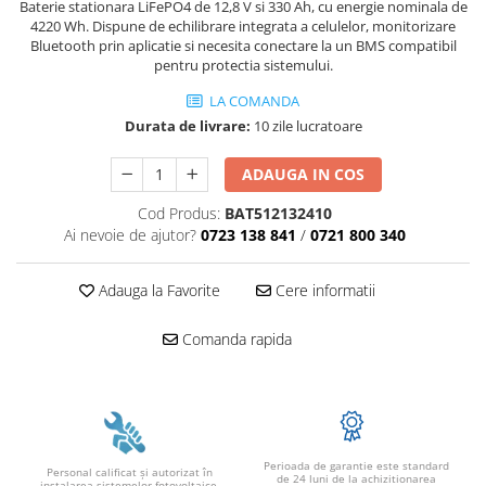
Baterie stationara LiFePO4 de 12,8 V si 330 Ah, cu energie nominala de
SMA
4220 Wh. Dispune de echilibrare integrata a celulelor, monitorizare
Bluetooth prin aplicatie si necesita conectare la un BMS compatibil
Sungrow
pentru protectia sistemului.
SBH
LA COMANDA
SBR battery
Durata de livrare:
10 zile lucratoare
SBS
Accesorii stocare
ADAUGA IN COS
Structura
Cod Produs:
BAT512132410
Structura acoperis tigla
Ai nevoie de ajutor?
0723 138 841
/
0721 800 340
Structura acoperis tabla
Adauga la Favorite
Cere informatii
Structura acoperis plat
IBC
Comanda rapida
IBC Top Fix 200
K2-Systems GmbH
Accesorii
Backup Switch
Perioada de garantie este standard
Personal calificat şi autorizat în
de 24 luni de la achizitionarea
instalarea sistemelor fotovoltaice.