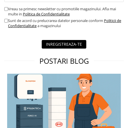
Contor digital
Vreau sa primesc newsletter cu promotiile magazinului. Afla mai
Blocuri de masura si protectie
multe in
Politica de Confidentialitate
Sunt de acord cu prelucrarea datelor personale conform
Politicii de
Butoane
Confidentialitate
a magazinului
Buton ciuperca
Contactoare
INREGISTREAZA-TE
Contactor industrial
Contactor modular
POSTARI BLOG
Descarcatoare
Echipamente de impamantare
Electrozi impamantare
Piesa separatie
Platbanda
Intrerupatoare automate
AFDD
Intrerupatoare automate de putere
Intrerupatoare automate