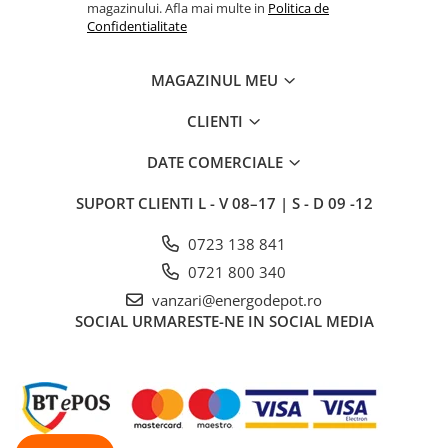
magazinului. Afla mai multe in
Politica de
Confidentialitate
Intrerupator
Modular
MAGAZINUL MEU
Priza+Intrerupator
Pulsar Touch
CLIENTI
Smart SHELLY
DATE COMERCIALE
Surse de iluminat
LED
SUPORT CLIENTI
L - V 08–17 | S - D 09 -12
Bec LED
0723 138 841
Conventionale
0721 800 340
Halogen
vanzari@energodepot.ro
Corpuri de iluminat decorative
SOCIAL
URMARESTE-NE IN SOCIAL MEDIA
Corpuri iluminat exterior
Corpuri iluminat interior
Lampa de birou/veioza
Lampa de veghe