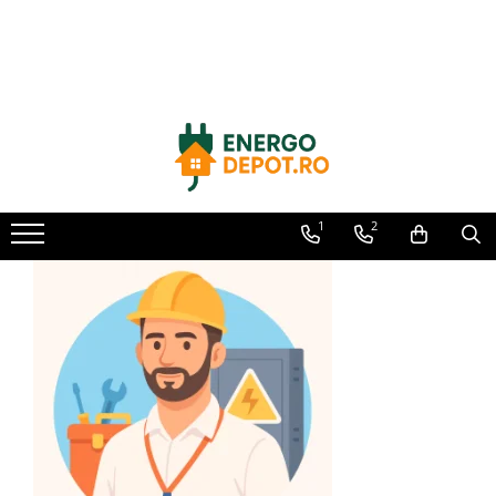
Toate Produsele
Panouri fotovoltaice
AIKO
Canadian Solar
Longi Solar
1
2
Optimizatoare panouri
Victron Energy
Invertoare
Microinvertoare
Fronius
Accesorii Fronius
Invertoare Hibride Fronius
Invertoare On-Grid Fronius