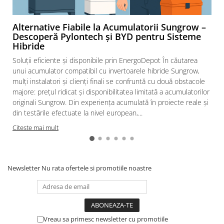
diferentiale
Intrerupatoare automate modulare
Alternative Fiabile la Acumulatorii Sungrow –
Separator sarcina
Descoperă Pylontech și BYD pentru Sisteme
Hibride
Relee
Soluții eficiente și disponibile prin EnergoDepot În căutarea
Releu monitorizare tensiune
unui acumulator compatibil cu invertoarele hibride Sungrow,
Separator fuzibil
mulți instalatori și clienți finali se confruntă cu două obstacole
Separator fuzibil aplicatii
majore: prețul ridicat și disponibilitatea limitată a acumulatorilor
fotovoltaice
originali Sungrow. Din experiența acumulată în proiecte reale și
Sigurante fuzibile
din testările efectuate la nivel european,...
Citeste mai mult
Aparataj
Aparataj modular
Standard German
Newsletter
Nu rata ofertele si promotiile noastre
Intrerupator
Priza
Functii speciale
Rama ornament
Vreau sa primesc newsletter cu promotiile
Aplicat (PT)