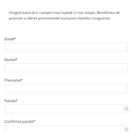
Canal cablu perforat
Cutie ABS
Inregistreaza-te si cumperi mai repede si mai simplu. Beneficiezi de
promotii si oferte promotionale exclusive clientilor inregistrati.
Cutie ABS modulara
Doze
Doze aparat
Email*
Jgheaburi
Jgheab metalic perforat
Nume*
Jgheab tip sarma
Tablou metalic
Tablou organizare santier echipat
Prenume*
Tablou organizare santier necablat
Tub flexibil
Parola*
Tub flexibil dublu perete (corugata)
Tub flexibil metalic
Protectie
Confirma parola*
Aparate de masura si comanda