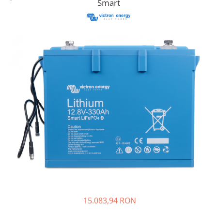
Smart
Acumulatori
BYD Battery
HVM
HVS
LVS
Deye
Enphase
FelicitySolar
Fronius Reserva
Fronius Reserva Pro
Huawei
Pylontech
H1
H2
HV
15.083,94 RON
US