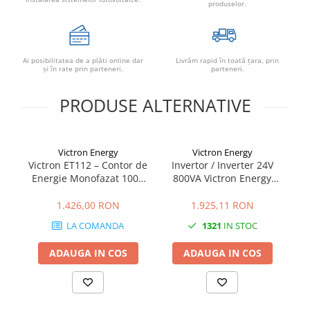
Conectica
produselor.
Adaptoare
Conectica IEC
Convertor DC-DC
Ai posibilitatea de a plăti online dar
Livrăm rapid în toată țara, prin
şi în rate prin parteneri.
parteneri.
Dongle
PRODUSE ALTERNATIVE
Meteocontrol
Monitorizare
Mufe si conectori
Victron Energy
Victron Energy
Victron ET112 – Contor de
Invertor / Inverter 24V
I
Power analyzer
Energie Monofazat 100A
800VA Victron Energy
3
Smart Meter
pentru Sisteme
Phoenix 24/800 VE.Direct
M
Fotovoltaice și ESS
Schuko
1.426,00 RON
1.925,11 RON
Statii de reincarcare
LA COMANDA
1321
IN STOC
Cabluri
Accesorii cabluri
ADAUGA IN COS
ADAUGA IN COS
Alte accesorii
Folie avertizoare
LEA accesorii