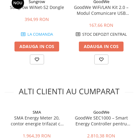
Sungrow
GoodWe
NOU
Sungrow WiNet-S2 Dongle
GoodWe WiFi/LAN Kit 2.0 –
Modul Comunicare USB
pentru Invertoare GoodWe
394,99 RON
(LAN, WLAN, Bluetooth,
167,66 RON
IP65)
LA COMANDA
STOC DEPOZIT CENTRAL
ADAUGA IN COS
ADAUGA IN COS
ALTI CLIENTI AU CUMPARAT
SMA
GoodWe
SMA Energy Meter 20,
GoodWe SEC1000 – Smart
contor energie trifazat cu
Energy Controller pentru
interfata Speedwire
sisteme fotovoltaice
inteligente
1.964,39 RON
2.810,38 RON