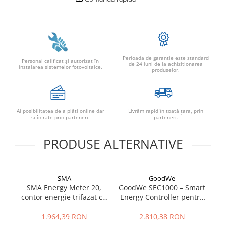
Perioada de garantie este standard
Personal calificat şi autorizat în
de 24 luni de la achizitionarea
instalarea sistemelor fotovoltaice.
produselor.
Ai posibilitatea de a plăti online dar
Livrăm rapid în toată țara, prin
şi în rate prin parteneri.
parteneri.
PRODUSE ALTERNATIVE
SMA
GoodWe
SMA Energy Meter 20,
GoodWe SEC1000 – Smart
S
contor energie trifazat cu
Energy Controller pentru
–
interfata Speedwire
sisteme fotovoltaice
inteligente
cu
1.964,39 RON
2.810,38 RON