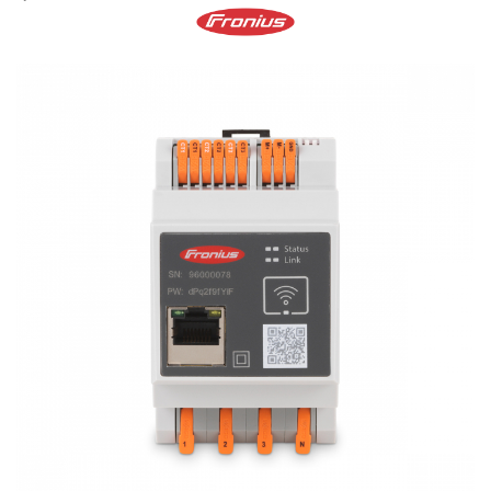
Cabluri semnalizare si control
Cabluri speciale
Conductori flexibili cupru
Conductori rigizi
Conductori rigizi cupru
Cabluri alarma
Cabluri boxe
Cabluri semnalizare incendiu
Cabluri semnalizare si control
ecranate