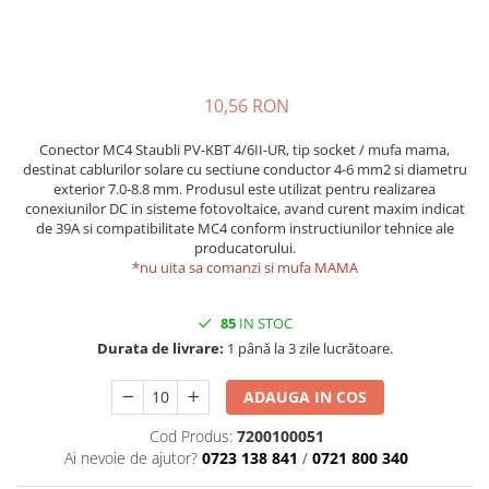
Structura acoperis plat
IBC
IBC Top Fix 200
10,56 RON
K2-Systems GmbH
Conector MC4 Staubli PV-KBT 4/6II-UR, tip socket / mufa mama,
Accesorii
destinat cablurilor solare cu sectiune conductor 4-6 mm2 si diametru
Backup Switch
exterior 7.0-8.8 mm. Produsul este utilizat pentru realizarea
conexiunilor DC in sisteme fotovoltaice, avand curent maxim indicat
Conectica
de 39A si compatibilitate MC4 conform instructiunilor tehnice ale
producatorului.
Adaptoare
*nu uita sa comanzi si mufa MAMA
Conectica IEC
Convertor DC-DC
85
IN STOC
Dongle
Durata de livrare:
1 până la 3 zile lucrătoare.
Meteocontrol
ADAUGA IN COS
Monitorizare
Cod Produs:
7200100051
MPPT
Ai nevoie de ajutor?
0723 138 841
/
0721 800 340
Mufe si conectori