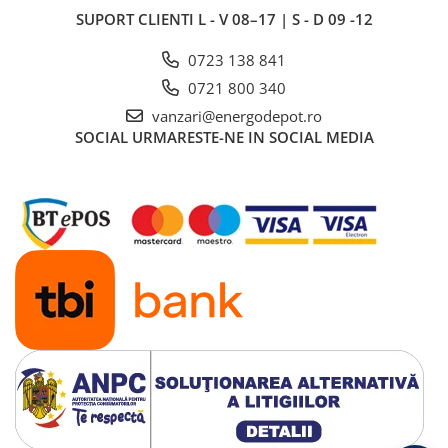
Lanterne
SUPORT CLIENTI
L - V 08–17 | S - D 09 -12
Stalpi de iluminat
0723 138 841
Stalpi retele electrice
0721 800 340
Scule de mana si unelte
Sisteme de incalzire
vanzari@energodepot.ro
SOCIAL
URMARESTE-NE IN SOCIAL MEDIA
Automatizari
Montaj
Lichidare de stoc B2B