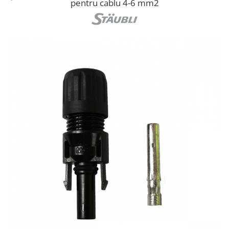
pentru cablu 4-6 mm2
Fronius Reserva Pro
Huawei
Pylontech
H1
H2
HV
US
SMA
Sungrow
SBH
SBR battery
SBS
Accesorii stocare
Structura
Structura acoperis tigla
Structura acoperis tabla