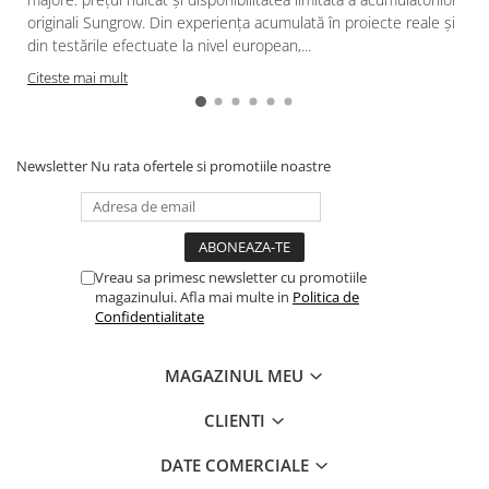
Conventionale
originali Sungrow. Din experiența acumulată în proiecte reale și
Halogen
din testările efectuate la nivel european,...
Corpuri de iluminat decorative
Citeste mai mult
Corpuri iluminat exterior
Corpuri iluminat interior
Newsletter
Nu rata ofertele si promotiile noastre
Lampa de birou/veioza
Lampa de veghe
Lustra/pendul dulie
Lustra/pendul LED
Vreau sa primesc newsletter cu promotiile
Plafoniera LED
magazinului. Afla mai multe in
Politica de
Aplica dulie
Confidentialitate
Aplica LED
Corpuri solare
MAGAZINUL MEU
Corpuri solare decorative
CLIENTI
Iluminat festiv
Instalatii sarbatori
DATE COMERCIALE