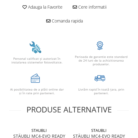
Adauga la Favorite
Cere informatii
Power analyzer
Smart Meter
Comanda rapida
Statii de reincarcare
Cabluri
Accesorii cabluri
Alte accesorii
Perioada de garantie este standard
Personal calificat şi autorizat în
Folie avertizoare
de 24 luni de la achizitionarea
instalarea sistemelor fotovoltaice.
produselor.
LEA accesorii
Papuci si mufe
Cablu solar
Ai posibilitatea de a plăti online dar
Livrăm rapid în toată țara, prin
Cabluri coaxiale TV
şi în rate prin parteneri.
parteneri.
Cabluri curenti slabi
PRODUSE ALTERNATIVE
Cabluri date
Cabluri Electrice
STAUBLI
STAUBLI
Cabluri energie joasa tensiune -
STÄUBLI MC4-EVO READY
STÄUBLI MC4-EVO READY
aluminiu