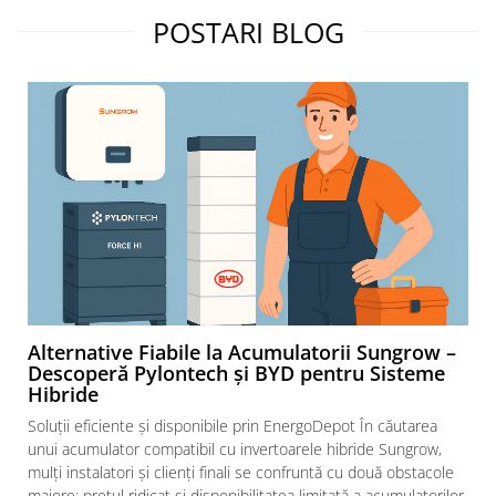
Sigurante fuzibile
POSTARI BLOG
Aparataj
Aparataj modular
Standard German
Intrerupator
Priza
Functii speciale
Rama ornament
Aplicat (PT)
Intrerupator
Modular
Priza+Intrerupator
Alternative Fiabile la Acumulatorii Sungrow –
Descoperă Pylontech și BYD pentru Sisteme
Pulsar Touch
Hibride
Surse de iluminat
Soluții eficiente și disponibile prin EnergoDepot În căutarea
LED
unui acumulator compatibil cu invertoarele hibride Sungrow,
Bec LED
mulți instalatori și clienți finali se confruntă cu două obstacole
majore: prețul ridicat și disponibilitatea limitată a acumulatorilor