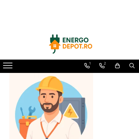
Toate Produsele
Panouri fotovoltaice
AIKO
Canadian Solar
Longi Solar
1
2
Optimizatoare panouri
Invertoare
Hibrid
On-grid
Off-grid
Microinvertoare
Fronius
Goodwe