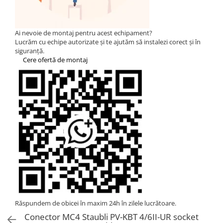
HUAWEI
SMA
Ai nevoie de montaj pentru acest echipament?
Solis
Lucrăm cu echipe autorizate și te ajutăm să instalezi corect și în
siguranță.
Solplanet
Cere ofertă de montaj
Sungrow
Victron Energy
Acumulatori
BYD Battery
HVM
HVS
LVS
Deye
Enphase
FelicitySolar
Răspundem de obicei în maxim 24h în zilele lucrătoare.
Conector MC4 Staubli PV-KBT 4/6II-UR socket
Fronius Reserva