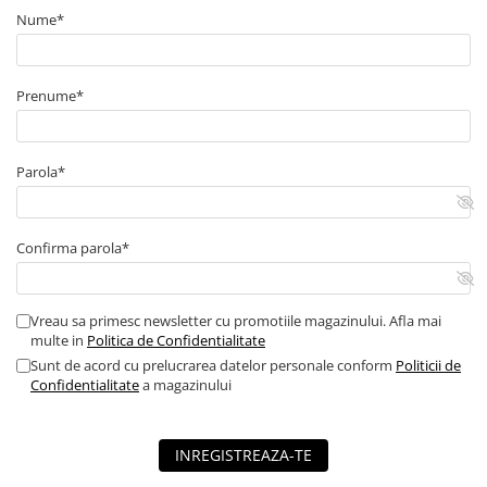
Nume*
Echipamente de impamantare
Electrozi impamantare
Piesa separatie
Prenume*
Platbanda
Intrerupatoare automate
Parola*
AFDD
Intrerupatoare automate de putere
Intrerupatoare automate
Confirma parola*
diferentiale
Intrerupatoare automate modulare
Separator sarcina
Vreau sa primesc newsletter cu promotiile magazinului. Afla mai
multe in
Politica de Confidentialitate
Relee
Sunt de acord cu prelucrarea datelor personale conform
Politicii de
Releu monitorizare tensiune
Confidentialitate
a magazinului
Separator fuzibil
Separator fuzibil aplicatii
INREGISTREAZA-TE
fotovoltaice