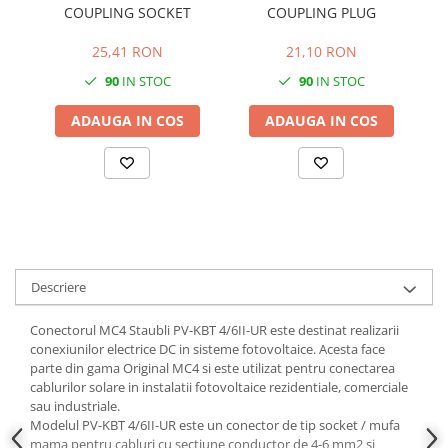
COUPLING SOCKET
COUPLING PLUG
MA
Cabluri aluminiu armat
25,41 RON
21,10 RON
Cabluri aluminiu coaxial
bransament
90
IN STOC
90
IN STOC
Cabluri aluminiu nearmat
ADAUGA IN COS
ADAUGA IN COS
Cabluri aluminiu tip Enel
Cabluri aluminiu torsadat/aerian
Cabluri energie joasa tensiune -
cupru
Cabluri cupru armat
Cabluri cupru coaxial bransament
Cabluri cupru flexibil
Descriere
Cabluri cupru nearmat
Conectorul MC4 Staubli PV-KBT 4/6II-UR este destinat realizarii
Cabluri cupru rezistente la foc
conexiunilor electrice DC in sisteme fotovoltaice. Acesta face
Cabluri flexibile
parte din gama Original MC4 si este utilizat pentru conectarea
cablurilor solare in instalatii fotovoltaice rezidentiale, comerciale
Cabluri flexibile plate
sau industriale.
Cabluri medie tensiune
Modelul PV-KBT 4/6II-UR este un conector de tip socket / mufa
mama pentru cabluri cu sectiune conductor de 4-6 mm2 si