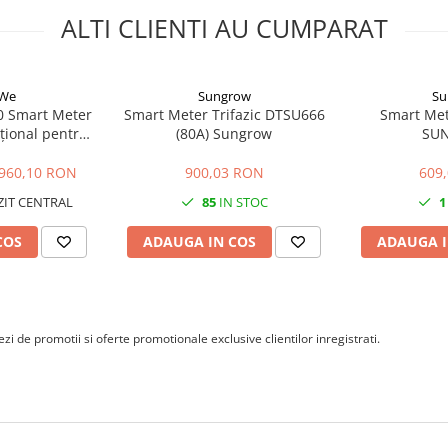
ALTI CLIENTI AU CUMPARAT
We
Sungrow
Su
 Smart Meter
Smart Meter Trifazic DTSU666
Smart Mete
cțional pentru
(80A) Sungrow
SU
rare Trifazată
A
960,10 RON
900,03 RON
609
IT CENTRAL
85
IN STOC
1
COS
ADAUGA IN COS
ADAUGA I
i de promotii si oferte promotionale exclusive clientilor inregistrati.