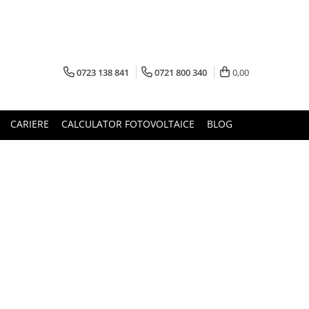
0723 138 841
0721 800 340
0,00
CARIERE
CALCULATOR FOTOVOLTAICE
BLOG