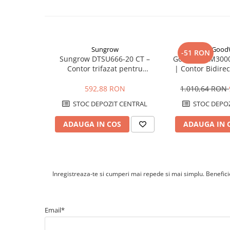
Cabluri cupru armat
Cabluri cupru coaxial bransament
Cabluri cupru flexibil
Cabluri cupru nearmat
Sungrow
Good
-51 RON
Cabluri cupru rezistente la foc
Sungrow DTSU666-20 CT –
GoodWe GM3000
Cabluri flexibile
Contor trifazat pentru
| Contor Bidire
transformatoare de curent
Invertor | Măsu
Cabluri flexibile plate
pentru invertoare Sungrow
80
592,88 RON
1.010,64 RON
Cabluri medie tensiune
STOC DEPOZIT CENTRAL
STOC DEPOZ
Cabluri medie tensiune aluminiu
ADAUGA IN COS
ADAUGA IN 
Cabluri optice
Cabluri semnalizare si control
Cabluri speciale
Conductori flexibili cupru
Inregistreaza-te si cumperi mai repede si mai simplu. Beneficiez
Conductori rigizi
Conductori rigizi cupru
Email*
Cabluri alarma