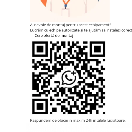
Statii de reincarcare Fronius
Goodwe
HUAWEI
Ai nevoie de montaj pentru acest echipament?
SMA
Lucrăm cu echipe autorizate și te ajutăm să instalezi corect 
Cere ofertă de montaj
Solis
Solplanet
Sungrow
Invertoare Hibrid Sungrow
Invertoare on-grid Sungrow
Statii de reincarcare Sungrow
Victron Energy
MPPT
Accesorii Victron
Acumulatori Victron
Invertor Hibrid - Off Grid
Răspundem de obicei în maxim 24h în zilele lucrătoare.
Statii de reincarcare Victron