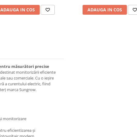
ADAUGA IN COS
ADAUGA IN COS
entru măsurători precise
destinat monitorizării eficiente
ale sau comerciale. Cu o ieșire
ă a curentului electric, fiind
eter) marca Sungrow.
i monitorizare
ru eficientizarea și
 fotovoltaic modern.