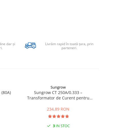
line dar şi
Livrăm rapid în toată țara, prin
i.
parteneri.
Sungrow
 (80A)
Sungrow CT 250A/0.333 –
SMA Energy 
Transformator de Curent pentru
trifazat 
Sisteme Fotovoltaice
234,89 RON
3
IN STOC
STO