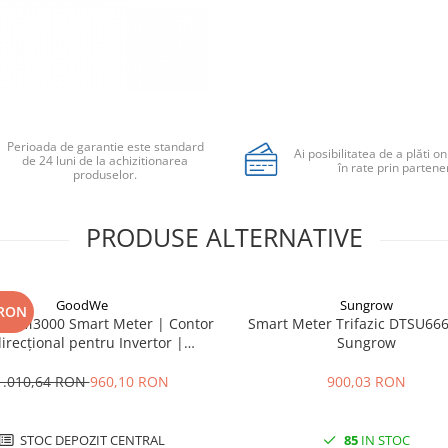
Perioada de garantie este standard
Ai posibilitatea de a plăti on
de 24 luni de la achizitionarea
în rate prin partener
produselor.
PRODUSE ALTERNATIVE
GoodWe
Sungrow
 RON
 GM3000 Smart Meter | Contor
Smart Meter Trifazic DTSU666
irecțional pentru Invertor |
Sungrow
Măsurare Trifazată 80A
1.010,64 RON
960,10 RON
900,03 RON
STOC DEPOZIT CENTRAL
85
IN STOC