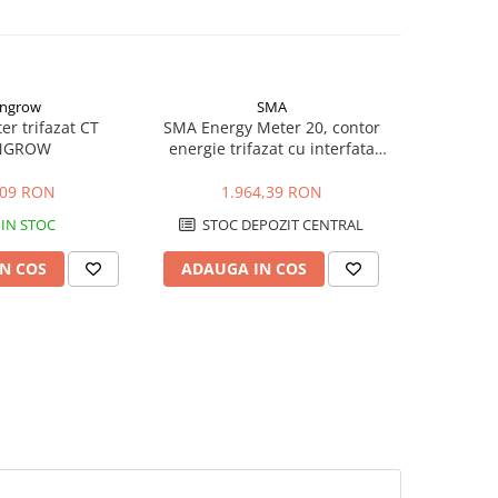
ngrow
SMA
r trifazat CT
SMA Energy Meter 20, contor
Contor i
NGROW
energie trifazat cu interfata
GoodWe G
Speedwire
R
,09 RON
1.964,39 RON
1.
IN STOC
STOC DEPOZIT CENTRAL
STOC
N COS
ADAUGA IN COS
ADAUG