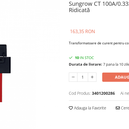
Sungrow CT 100A/0.333
Ridicată
163,35 RON
Transformatoare de curent pentru co
10
IN STOC
Durata de livrare:
7 pana la 10 zil
ADAUG
Cod Produs:
3401200286
Ai n
Adauga la Favorite
Cere 