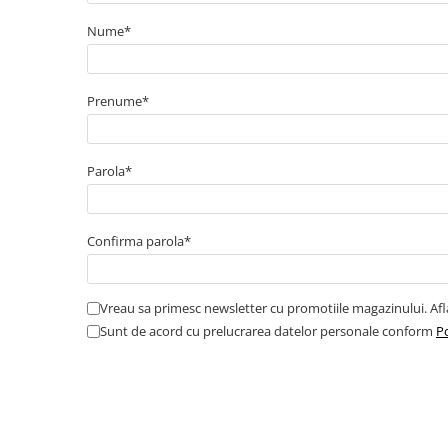
Cabluri boxe
Nume*
Cabluri semnalizare incendiu
Cabluri semnalizare si control
ecranate
Prenume*
Trasee electrice
Dulapuri metalice
Parola*
Materiale instalatii si montaj
Banda perforata
Catarame banda inox
Confirma parola*
Banda inox
Tablouri electrice
Vreau sa primesc newsletter cu promotiile magazinului. Af
Tablouri plastic
Sunt de acord cu prelucrarea datelor personale conform
Po
Tablouri sigurante echipat DC/AC
Tuburi si Jgheaburi
Canal cablu
Canal cablu pardoseala