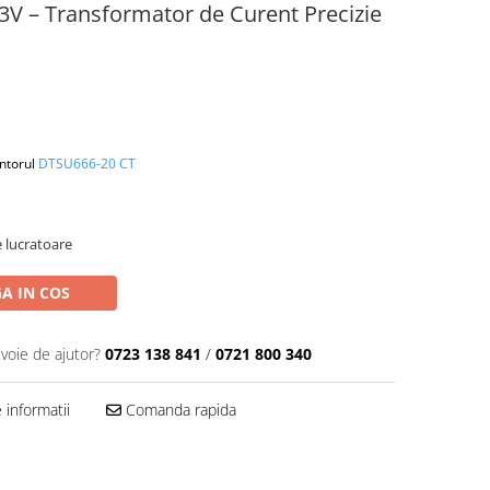
V – Transformator de Curent Precizie
ntorul
DTSU666-20 CT
e lucratoare
A IN COS
evoie de ajutor?
0723 138 841
/
0721 800 340
informatii
Comanda rapida