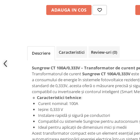
Conectica
ADAUGA IN COS
Adaptoare
Conectica IEC
Convertor DC-DC
Dongle
Meteocontrol
Caracteristici
Review-uri
(0)
Descriere
Monitorizare
Mufe si conectori
Sungrow CT 100A/0,333V – Transformator de curent p
Transformatorul de curent
Sungrow CT 100A/0,333V
este 
Power analyzer
a consumului de energie în sistemele fotovoltaice rezidenți
Smart Meter
standard de 0,333V, acesta oferă o măsurare precisă și sigur
compatibil cu invertoarele și contorul inteligent (Smart M
Statii de reincarcare
🔹
Caracteristici tehnice
:
Cabluri
Curent nominal: 100A
Ieșire: 0,333 V
Accesorii cabluri
Instalare rapidă și sigură pe conductori
Alte accesorii
Compatibil cu sistemele Sungrow pentru autoconsum ș
Ideal pentru aplicații de dimensiuni mici și medii
Folie avertizoare
Acest transformator compact este un element esențial pent
LEA accesorii
automatizarea gestionării energiei electrice într-un sistem