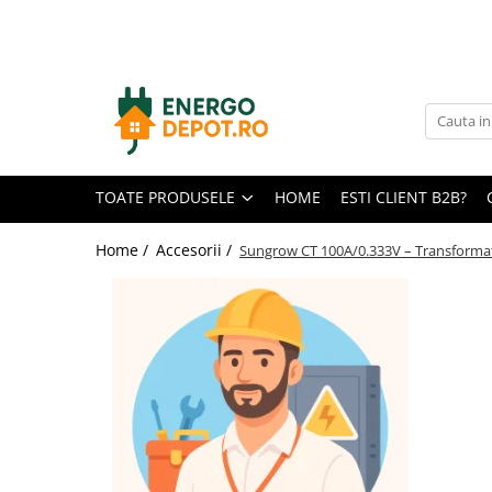
Toate Produsele
Panouri fotovoltaice
AIKO
Canadian Solar
TOATE PRODUSELE
HOME
ESTI CLIENT B2B?
Longi Solar
Optimizatoare panouri
Home /
Accesorii /
Sungrow CT 100A/0.333V – Transformato
Victron Energy
Invertoare
Microinvertoare
Fronius
Accesorii Fronius
Invertoare Hibride Fronius
Invertoare On-Grid Fronius