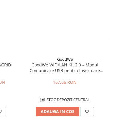
GoodWe
-GRID
GoodWe WiFi/LAN Kit 2.0 – Modul
Modu
Comunicare USB pentru Invertoare
Datam
GoodWe (LAN, WLAN, Bluetooth, IP65)
mo
RON
167,66 RON
STOC DEPOZIT CENTRAL
ADAUGA IN COS
AD