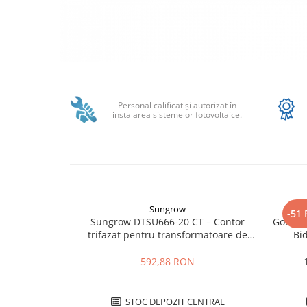
SMA
Sungrow
SBH
SBR battery
Distribuie
SBS
pe
Facebook
Accesorii stocare
Personal calificat şi autorizat în
instalarea sistemelor fotovoltaice.
Structura
Structura acoperis tigla
Structura acoperis tabla
Structura acoperis plat
IBC
Sungrow
-51
Sungrow DTSU666-20 CT – Contor
GoodWe
IBC Top Fix 200
trifazat pentru transformatoare de
Bid
curent pentru invertoare Sungrow
K2-Systems GmbH
592,88 RON
Accesorii
Backup Switch
STOC DEPOZIT CENTRAL