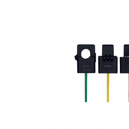
Acumulatori
BYD Battery
HVM
HVS
LVS
Deye
Enphase
FelicitySolar
Fronius Reserva
Fronius Reserva Pro
Huawei
Pylontech
H1
H2
HV
US