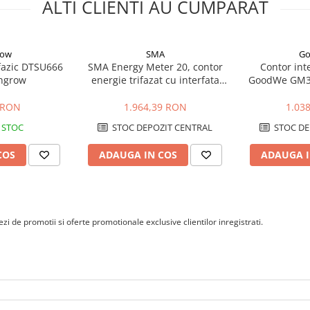
?
ALTI CLIENTI AU CUMPARAT
latiei, insa numarul de
lui trebuie stabilite conform
row
SMA
G
fazic DTSU666
SMA Energy Meter 20, contor
Contor inte
ungrow
energie trifazat cu interfata
GoodWe GM33
Speedwire
RS48
 RON
1.964,39 RON
1.03
 STOC
STOC DEPOZIT CENTRAL
STOC DE
COS
ADAUGA IN COS
ADAUGA I
i de promotii si oferte promotionale exclusive clientilor inregistrati.