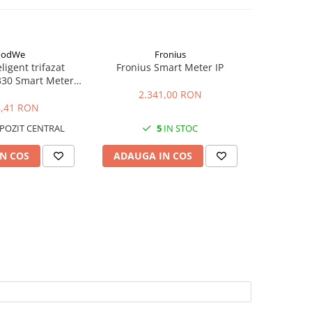
oodWe
Fronius
ligent trifazat
Fronius Smart Meter IP
Fronius S
0 Smart Meter,
5, CT 5A
2.341,00 RON
1.
8,41 RON
POZIT CENTRAL
5
IN STOC
N COS
ADAUGA IN COS
ADAUG