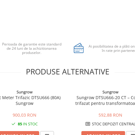
Perioada de garantie este standard
Ai posibilitatea de a plăti on
de 24 luni de la achizitionarea
în rate prin partener
produselor.
PRODUSE ALTERNATIVE
Sungrow
Sungrow
 Meter Trifazic DTSU666 (80A)
Sungrow DTSU666-20 CT – C
Sungrow
trifazat pentru transformato
curent pentru invertoare Su
900,03 RON
592,88 RON
85
IN STOC
STOC DEPOZIT CENTRA