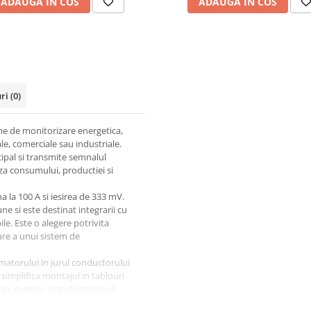
ADAUGA IN COS
ADAUGA IN COS
uri
(0)
me de monitorizare energetica,
iale, comerciale sau industriale.
ipal si transmite semnalul
za consumului, productiei si
 la 100 A si iesirea de 333 mV.
e si este destinat integrarii cu
e. Este o alegere potrivita
are a unui sistem de
matorului in jurul conductorului
simplifica montajul in tablouri
tire corecta, transformatorul
rea respectata conform schemei