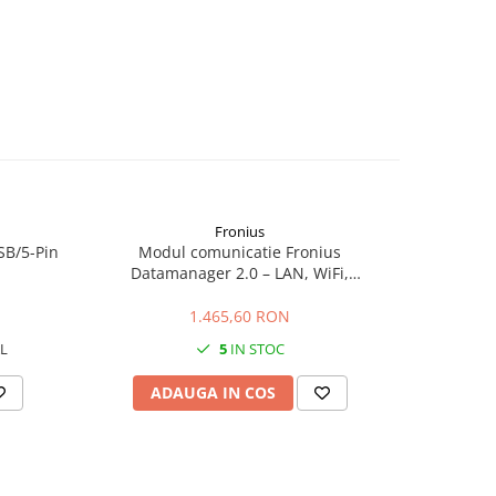
Fronius
SB/5-Pin
Modul comunicatie Fronius
Sungr
Datamanager 2.0 – LAN, WiFi,
inteligent 
monitorizare Solar.web
1.465,60 RON
L
5
IN STOC
ADAUGA IN COS
AD