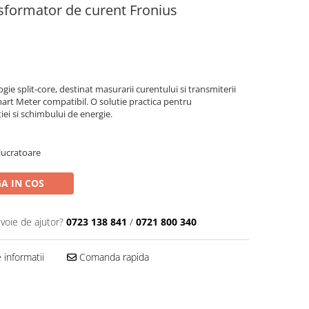
formator de curent Fronius
e split-core, destinat masurarii curentului si transmiterii
rt Meter compatibil. O solutie practica pentru
ei si schimbului de energie.
 lucratoare
A IN COS
evoie de ajutor?
0723 138 841
/
0721 800 340
informatii
Comanda rapida