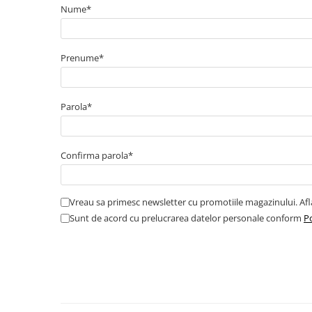
Cabluri boxe
Nume*
Cabluri semnalizare incendiu
Cabluri semnalizare si control
Prenume*
ecranate
Trasee electrice
Dulapuri metalice
Parola*
Materiale instalatii si montaj
Banda perforata
Confirma parola*
Catarame banda inox
Banda inox
Tablouri electrice
Vreau sa primesc newsletter cu promotiile magazinului. Af
Sunt de acord cu prelucrarea datelor personale conform
Po
Tablouri plastic
Tablouri sigurante echipat DC/AC
Tuburi si Jgheaburi
Canal cablu
Canal cablu pardoseala