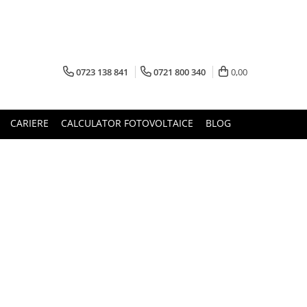
0723 138 841
0721 800 340
0,00
CARIERE
CALCULATOR FOTOVOLTAICE
BLOG