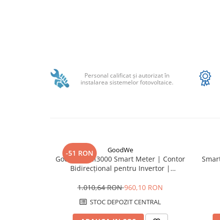
SMA
Sungrow
SBH
SBR battery
Distribuie
SBS
pe
Facebook
Accesorii stocare
Personal calificat şi autorizat în
instalarea sistemelor fotovoltaice.
Structura
Structura acoperis tigla
Structura acoperis tabla
Structura acoperis plat
IBC
GoodWe
-51 RON
GoodWe GM3000 Smart Meter | Contor
Smart
IBC Top Fix 200
Bidirecțional pentru Invertor |
Măsurare Trifazată 80A
K2-Systems GmbH
1.010,64 RON
960,10 RON
Accesorii
STOC DEPOZIT CENTRAL
Backup Switch