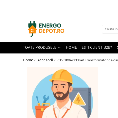
Toate Produsele
Panouri fotovoltaice
AIKO
Canadian Solar
TOATE PRODUSELE
HOME
ESTI CLIENT B2B?
Longi Solar
Optimizatoare panouri
Home /
Accesorii /
CTV 100A/333mV Transformator de cur
Victron Energy
Invertoare
Microinvertoare
Fronius
Accesorii Fronius
Invertoare Hibride Fronius
Invertoare On-Grid Fronius