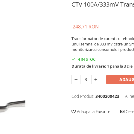
CTV 100A/333mV Trans
248,71 RON
Transformator de curent cu tehnologi
unui semnal de 333 mV catre un Sma
monitorizarea consumului, producti
4
IN STOC
Durata de livrare:
1 pana la 3 zile
ADAUG
Cod Produs:
3400200423
Ai n
Adauga la Favorite
Cere 