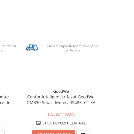
line dar şi
Livrăm rapid în toată țara, prin
i.
parteneri.
GoodWe
ontor
Contor inteligent trifazat GoodWe
Froni
are de
GM330 Smart Meter, RS485, CT 5A
ngrow
1.038,41 RON
L
STOC DEPOZIT CENTRAL