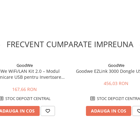
a de personal calificat, cu
tiunilor producatorului pentru
raportului de masurare,
energie sunt esentiale pentru
FRECVENT CUMPARATE IMPREUNA
 de 333 mV?
ipal si transmite un semnal de
ot fi folosite pentru
rgie.
GoodWe
GoodWe
We WiFi/LAN Kit 2.0 – Modul
Goodwe EZLink 3000 Dongle U
transformatorului in jurul
icare USB pentru Invertoare
nstalatia scoasa de sub tensiune,
 (LAN, WLAN, Bluetooth, IP65)
456,03 RON
167,66 RON
STOC DEPOZIT CENTRAL
STOC DEPOZIT CENTRA
r WR 100-600V-3 compatibile.
e de configurare si
ADAUGA IN COS
ADAUGA IN COS
torului?
cta a sensului fluxului de
a a importului si exportului de