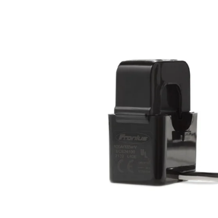
Acumulatori
BYD Battery
HVM
HVS
LVS
Deye
Enphase
FelicitySolar
Fronius Reserva
Fronius Reserva Pro
Huawei
Pylontech
H1
H2
HV
US