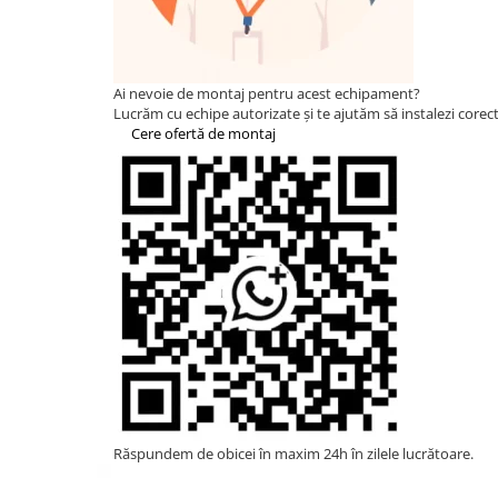
Statii de reincarcare Fronius
Goodwe
HUAWEI
Ai nevoie de montaj pentru acest echipament?
SMA
Lucrăm cu echipe autorizate și te ajutăm să instalezi corect 
Cere ofertă de montaj
Solis
Solplanet
Sungrow
Invertoare Hibrid Sungrow
Invertoare on-grid Sungrow
Statii de reincarcare Sungrow
Victron Energy
MPPT
Accesorii Victron
Acumulatori Victron
Invertor Hibrid - Off Grid
Răspundem de obicei în maxim 24h în zilele lucrătoare.
Statii de reincarcare Victron