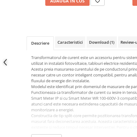
ADAUGA IN COS
Conectica
Adaptoare
Conectica IEC
Convertor DC-DC
Dongle
Caracteristici
Download (1)
Review-
Descriere
Meteocontrol
Monitorizare
Transformatorul de curent este un accesoriu pentru siste
utilizat in instalatii fotovoltaice, tablouri electrice rezident
Mufe si conectori
Acesta preia masurarea curentului de pe conductorul princ
Power analyzer
necesar catre un contor inteligent compatibil, pentru anali
fluxului de energie din instalatie.
Smart Meter
Modelul este identificat prin domeniul de masurare de pana
Functioneaza ca transformator de curent cu iesire in tensiun
Statii de reincarcare
Smart Meter IP si cu Smart Meter WR 100-600V-3 compatibil
Cabluri
atunci cand este necesara extinderea capacitatii de masur
Accesorii cabluri
monitorizare a energiei.
Constructia de tip split-core permite pozitionarea transfor
Alte accesorii
masurat fara deconectarea acestuia. Aceasta caracteristica 
Folie avertizoare
existente si reduce timpul necesar interventiei. Pentru o ci
trebuie montat pe conductorul corespunzator, cu orienta
LEA accesorii