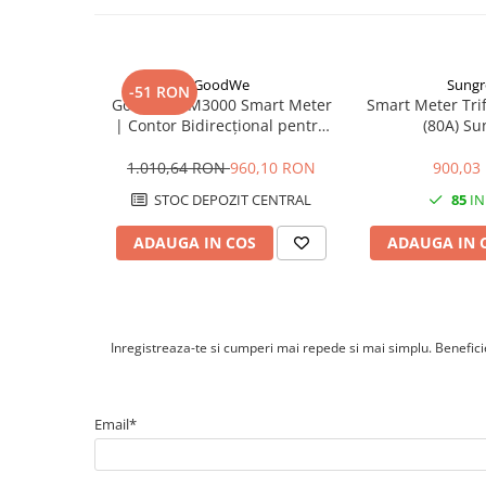
Este potrivit pentru instalatii monofazate si trifazate
Cabluri cupru armat
Poate fi utilizat in configuratii de masurare adaptate insta
Cabluri cupru coaxial bransament
transformatoare, conexiunile si configurarea Smart Meter-u
Cabluri cupru flexibil
schemei tehnice aplicabile.
GoodWe
Sung
Cabluri cupru nearmat
-51 RON
GoodWe GM3000 Smart Meter
Smart Meter Tri
Cabluri cupru rezistente la foc
| Contor Bidirecțional pentru
(80A) S
Cabluri flexibile
Invertor | Măsurare Trifazată
80A
1.010,64 RON
960,10 RON
900,03
Cabluri flexibile plate
STOC DEPOZIT CENTRAL
85
IN
Cabluri medie tensiune
Cabluri medie tensiune aluminiu
ADAUGA IN COS
ADAUGA IN 
Cabluri optice
Cabluri semnalizare si control
Cabluri speciale
Inregistreaza-te si cumperi mai repede si mai simplu. Beneficiez
Conductori flexibili cupru
Conductori rigizi
Email*
Conductori rigizi cupru
Cabluri alarma