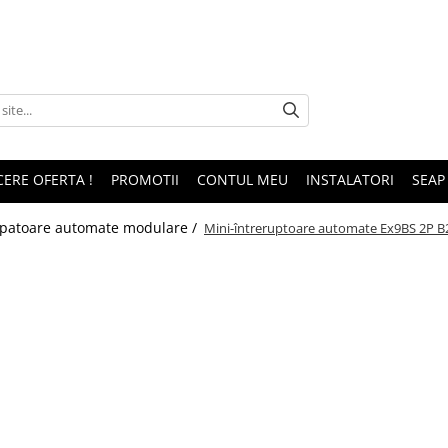
CERE OFERTA !
PROMOTII
CONTUL MEU
INSTALATORI
SEAP
upatoare automate modulare /
Mini-întreruptoare automate Ex9BS 2P B