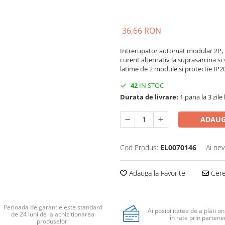
36,66 RON
Intrerupator automat modular 2P, 20
curent alternativ la suprasarcina si
latime de 2 module si protectie IP2
42
IN STOC
Durata de livrare:
1 pana la 3 zile
ADAUG
Cod Produs:
EL0070146
Ai nev
Adauga la Favorite
Cere 
Perioada de garantie este standard
Ai posibilitatea de a plăti on
de 24 luni de la achizitionarea
în rate prin partener
produselor.