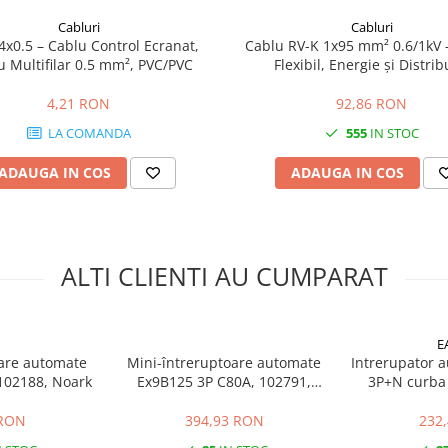
rnativ cu sarcini uzuale si
olara la suprasarcina si
Cabluri
Cabluri
4x0.5 – Cablu Control Ecranat,
Cablu RV-K 1x95 mm² 0.6/1kV 
 Multifilar 0.5 mm², PVC/PVC
Flexibil, Energie și Distrib
i este folosita frecvent pentru
 normala.
4,21 RON
92,86 RON
LA COMANDA
555
IN STOC
te auxiliare, bobine de
ADAUGA IN COS
ADAUGA IN COS
re la supratensiune si blocuri
de protectie. Temperatura de
iar gradul de protectie al
ALTI CLIENTI AU CUMPARAT
E
oare automate
Mini-întreruptoare automate
Intrerupator 
102188, Noark
Ex9B125 3P C80A, 102791,
3P+N curba 
Noark
 RON
394,93 RON
232