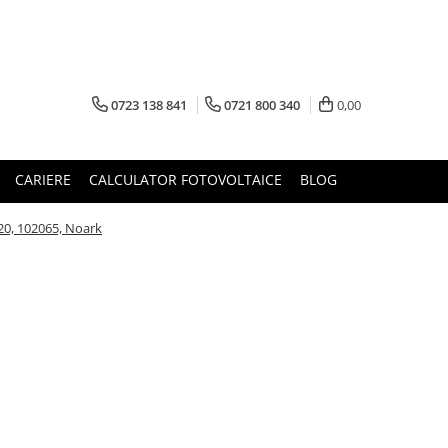
0723 138 841
0721 800 340
0,00
CARIERE
CALCULATOR FOTOVOLTAICE
BLOG
20, 102065, Noark