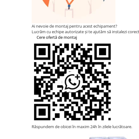
Statii de reincarcare Fronius
Goodwe
HUAWEI
Ai nevoie de montaj pentru acest echipament?
SMA
Lucrăm cu echipe autorizate și te ajutăm să instalezi corect 
Cere ofertă de montaj
Solis
Solplanet
Sungrow
Invertoare Hibrid Sungrow
Invertoare on-grid Sungrow
Statii de reincarcare Sungrow
Victron Energy
MPPT
Accesorii Victron
Acumulatori Victron
Invertor Hibrid - Off Grid
Răspundem de obicei în maxim 24h în zilele lucrătoare.
Statii de reincarcare Victron