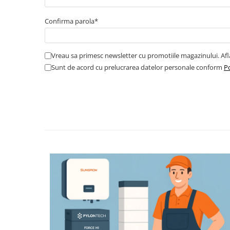
Cabluri boxe
Cabluri semnalizare incendiu
Confirma parola*
Cabluri semnalizare si control
ecranate
Vreau sa primesc newsletter cu promotiile magazinului. Af
Trasee electrice
Sunt de acord cu prelucrarea datelor personale conform
Po
Dulapuri metalice
Materiale instalatii si montaj
Banda perforata
Catarame banda inox
Banda inox
Tablouri electrice
Tablouri plastic
Tablouri sigurante echipat DC/AC
Tuburi si Jgheaburi
Canal cablu
Canal cablu pardoseala