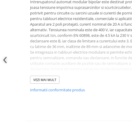
Conectica
Intrerupatorul automat modular bipolar este destinat protec
joasa tensiune impotriva suprasarcinilor si scurtcircuitelor
Adaptoare
potrivit pentru circuite cu sarcini uzuale si curenti de porni
Conectica IEC
pentru tablouri electrice rezidentiale, comerciale si aplicati
Aparatul are 2 poli protejati, curent nominal de 20 A si fun
Convertor DC-DC
alternativ. Tensiunea nominala este de 400 V, iar capacita
Dongle
scurtcircuit Icn, conform EN 60898, este de 4.5 kA la 230 V s
declansare este B, iar clasa de limitare a curentului este 
Meteocontrol
cu latime de 36 mm, inaltime de 89 mm si adancime de mo
Se integreaza in tablouri electrice modulare si permite ech
Monitorizare
pentru semnalizare, comanda sau declansare, in functie de c
Mufe si conectori
utilizate contacte auxiliare de pozitie sau de semnalizare a
declansare, bobine de minima tensiune ori de declansare la
Power analyzer
diferentiale atasabile. Conectarea trebuie realizata cu con
pentru circuit si cu respectarea schemei tabloului electric.
VEZI MAI MULT
Smart Meter
Gradul de protectie este IP20, iar temperatura de functiona
Statii de reincarcare
Informatii conformitate produs
C si +50 grade C. Aparatul este destinat montajului in inter
carcase care asigura protectia necesara impotriva atingerii 
Cabluri
contaminantilor. Alegerea curbei, a curentului nominal, a s
Accesorii cabluri
verificarea capacitatii de rupere in punctul de instalare tre
calificat.
Alte accesorii
Intrebari frecvente
Folie avertizoare
Pentru ce tip de circuite este recomandat acest int
LEA accesorii