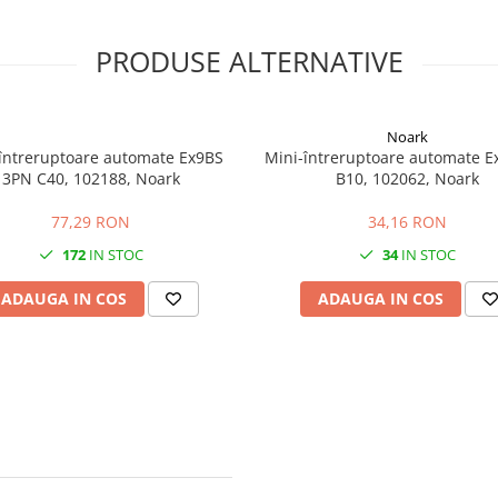
PRODUSE ALTERNATIVE
Noark
întreruptoare automate Ex9BS
Mini-întreruptoare automate E
3PN C40, 102188, Noark
B10, 102062, Noark
77,29 RON
34,16 RON
172
IN STOC
34
IN STOC
ADAUGA IN COS
ADAUGA IN COS