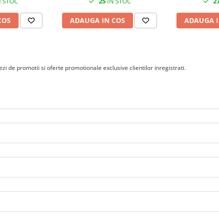
 STOC
25
IN STOC
2
COS
ADAUGA IN COS
ADAUGA I
i de promotii si oferte promotionale exclusive clientilor inregistrati.