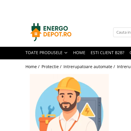
Toate Produsele
Panouri fotovoltaice
AIKO
Canadian Solar
TOATE PRODUSELE
HOME
ESTI CLIENT B2B?
Longi Solar
Optimizatoare panouri
Home /
Protectie /
Intrerupatoare automate /
Intrer
Victron Energy
Invertoare
Microinvertoare
Fronius
Accesorii Fronius
Invertoare Hibride Fronius
Invertoare On-Grid Fronius