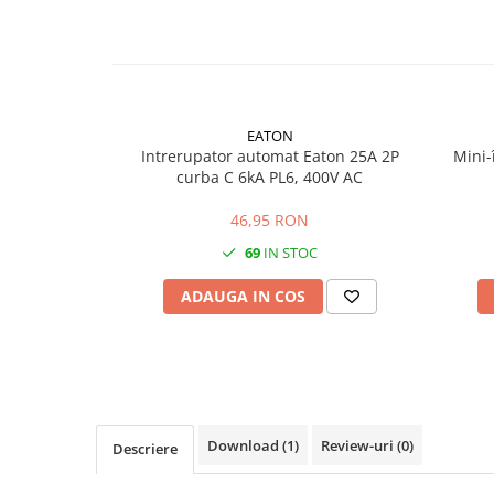
SMA
Sungrow
SBH
SBR battery
EATON
SBS
Intrerupator automat Eaton 25A 2P
Mini-
Accesorii stocare
curba C 6kA PL6, 400V AC
Structura
46,95 RON
Structura acoperis tigla
69
IN STOC
Structura acoperis tabla
ADAUGA IN COS
Structura acoperis plat
IBC
IBC Top Fix 200
K2-Systems GmbH
Accesorii
Download (1)
Review-uri
(0)
Descriere
Backup Switch