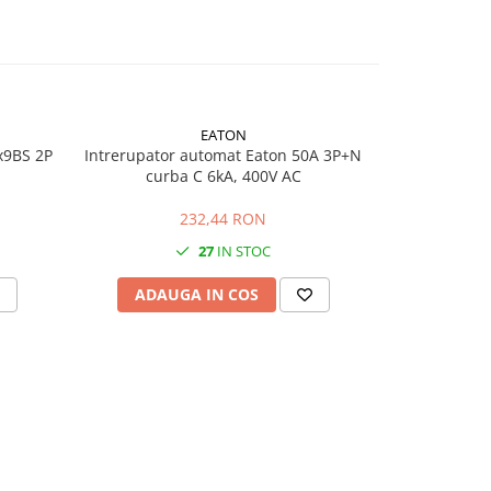
EATON
x9BS 2P
Intrerupator automat Eaton 50A 3P+N
Mini-întrer
curba C 6kA, 400V AC
1PN C
232,44 RON
27
IN STOC
ADAUGA IN COS
ADAU