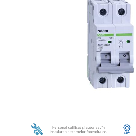
Acumulatori
BYD Battery
HVM
HVS
LVS
Deye
Enphase
FelicitySolar
Fronius Reserva
Fronius Reserva Pro
Huawei
Pylontech
Distribuie
H1
pe
H2
Facebook
HV
Personal calificat şi autorizat în
US
instalarea sistemelor fotovoltaice.