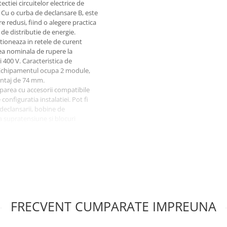
tiei circuitelor electrice de
. Cu o curba de declansare B, este
re redusi, fiind o alegere practica
i de distributie de energie.
ctioneaza in retele de curent
tea nominala de rupere la
i 400 V. Caracteristica de
3. Echipamentul ocupa 2 module,
ntaj de 74 mm.
iparea cu accesorii compatibile
onfiguratia instalatiei. Pot fi
 declansarii, bobine de
 supratensiune si blocuri
ductori dimensionati corect
re este cuprinsa intre -25 grade
iorul unui tablou sau al unei
accidentale, umezelii si
ectiunii conductoarelor si
buie realizate de personal
FRECVENT CUMPARATE IMPREUNA
rerupator automat?