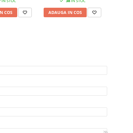
7
IN STOC
38
IN STOC
N COS
ADAUGA IN COS
ADAUG