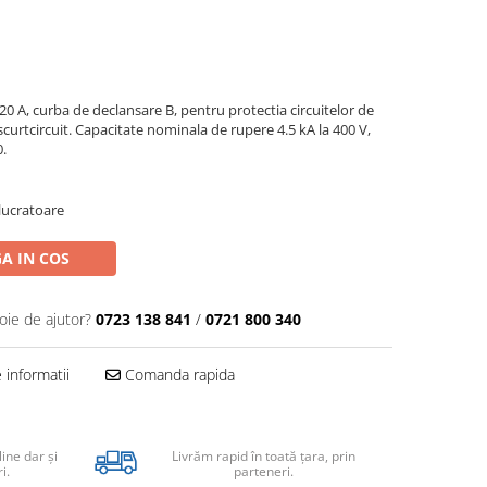
 A, curba de declansare B, pentru protectia circuitelor de
 scurtcircuit. Capacitate nominala de rupere 4.5 kA la 400 V,
0.
 lucratoare
A IN COS
oie de ajutor?
0723 138 841
/
0721 800 340
informatii
Comanda rapida
line dar şi
Livrăm rapid în toată țara, prin
i.
parteneri.