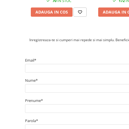
Cabluri cupru armat
70
IN STOC
172
IN
Cabluri cupru coaxial bransament
ADAUGA IN COS
ADAUGA IN 
Cabluri cupru flexibil
Cabluri cupru nearmat
Cabluri cupru rezistente la foc
Cabluri flexibile
Inregistreaza-te si cumperi mai repede si mai simplu. Beneficiez
Cabluri flexibile plate
Cabluri medie tensiune
Email*
Cabluri medie tensiune aluminiu
Cabluri optice
Cabluri semnalizare si control
Nume*
Cabluri speciale
Conductori flexibili cupru
Prenume*
Conductori rigizi
Conductori rigizi cupru
Parola*
Cabluri alarma