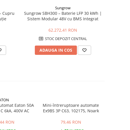
Sungrow
– Cupru
Sungrow SBH300 – Baterie LFP 30 kWh |
Cablu RV
uție
Sistem Modular 48V cu BMS Integrat
Flexi
62.272,41 RON
STOC DEPOZIT CENTRAL
ADAUGA IN COS
AD
ATON
automat Eaton 50A
Mini-întreruptoare automate
Mini-într
C 6kA, 400V AC
Ex9BS 3P C63, 102175, Noark
Ex9BS 4P 
,44 RON
79,46 RON