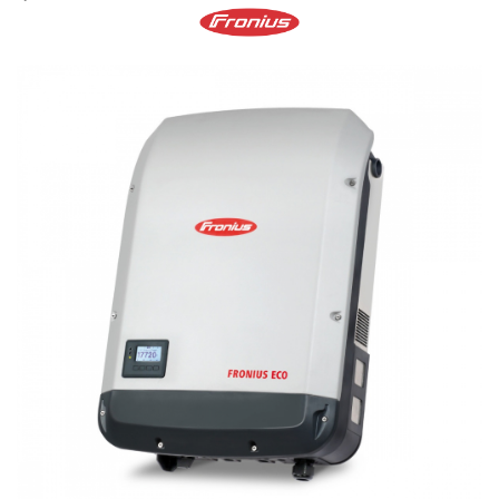
Cabluri semnalizare si control
Cabluri speciale
Conductori flexibili cupru
Conductori rigizi
Conductori rigizi cupru
Cabluri alarma
Cabluri boxe
Cabluri semnalizare incendiu
Cabluri semnalizare si control
ecranate