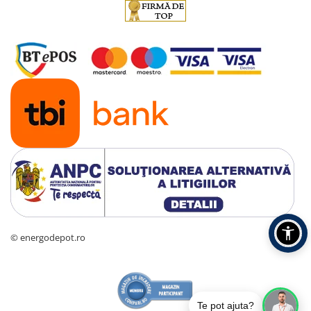
© energodepot.ro
Te pot ajuta?