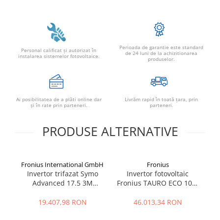
Perioada de garantie este standard
Personal calificat şi autorizat în
de 24 luni de la achizitionarea
instalarea sistemelor fotovoltaice.
produselor.
Ai posibilitatea de a plăti online dar
Livrăm rapid în toată țara, prin
şi în rate prin parteneri.
parteneri.
PRODUSE ALTERNATIVE
Fronius International GmbH
Fronius
Invertor trifazat Symo
Invertor fotovoltaic
Advanced 17.5 3M
Fronius TAURO ECO 100-
Fr
17.5kW
3-P 100 kW | 1000 Vdc |
Industrial & Utility
19.407,98 RON
46.013,34 RON