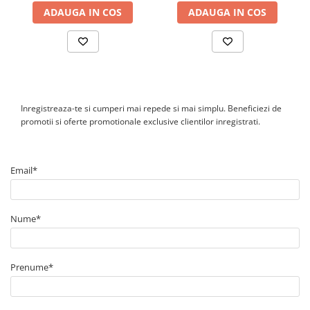
WLAN sau Ethernet LAN integrata, impreuna cu serverul web si
ADAUGA IN COS
ADAUGA IN COS
functiile de inregistrare a datelor ale echipamentului.
Inregistreaza-te si cumperi mai repede si mai simplu. Beneficiezi de
promotii si oferte promotionale exclusive clientilor inregistrati.
Email*
Nume*
Prenume*