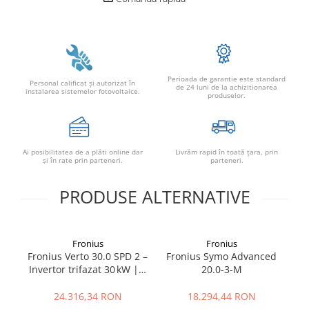
Perioada de garantie este standard
Personal calificat şi autorizat în
de 24 luni de la achizitionarea
instalarea sistemelor fotovoltaice.
produselor.
Ai posibilitatea de a plăti online dar
Livrăm rapid în toată țara, prin
şi în rate prin parteneri.
parteneri.
PRODUSE ALTERNATIVE
Fronius
Fronius
Fronius Verto 30.0 SPD 2 –
Fronius Symo Advanced
Fr
Invertor trifazat 30 kW | 4
20.0-3-M
In
MPPT, Protecție Type 2
M
24.316,34 RON
18.294,44 RON