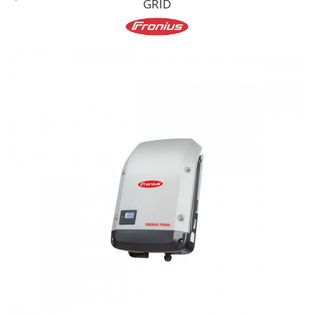
GRID
Cabluri semnalizare si control
Cabluri speciale
Conductori flexibili cupru
Conductori rigizi
Conductori rigizi cupru
Cabluri alarma
Cabluri boxe
Cabluri semnalizare incendiu
Cabluri semnalizare si control
ecranate