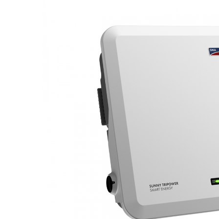
Acumulatori
BYD Battery
HVM
HVS
LVS
Deye
Enphase
FelicitySolar
Fronius Reserva
Fronius Reserva Pro
Huawei
Pylontech
H1
H2
HV
US