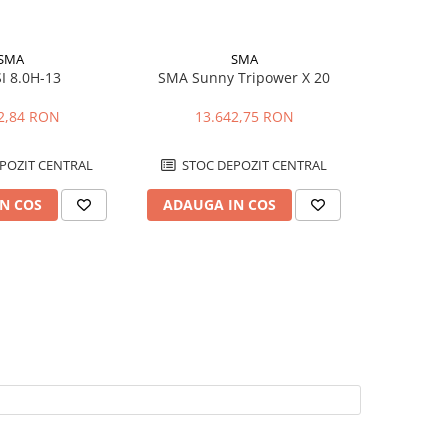
SMA
SMA
I 8.0H-13
SMA Sunny Tripower X 20
SM
2,84 RON
13.642,75 RON
14
POZIT CENTRAL
STOC DEPOZIT CENTRAL
STOC
N COS
ADAUGA IN COS
ADAUG