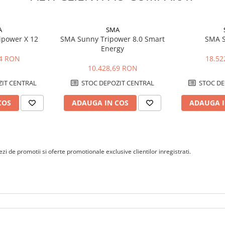
elor selectate, cu conditia
tajului la interior sau exterior.
A
SMA
ura, ventilatie si protectie
ipower X 12
SMA Sunny Tripower 8.0 Smart
SMA S
Energy
44 RON
18.52
10.428,69 RON
IT CENTRAL
STOC DEPOZIT CENTRAL
STOC DE
COS
ADAUGA IN COS
ADAUGA I
i de promotii si oferte promotionale exclusive clientilor inregistrati.