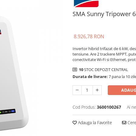
SMA Sunny Tripower 6
8.926,78 RON
Invertor hibrid trifazat de 6 kW, des
tensiune. Are 2 trackere MPPT, put
conectivitate Wi-Fi si Ethernet, pr
10
STOC DEPOZIT CENTRAL
Durata de livrare:
7 pana la 10 zil
ADAUG
Cod Produs:
3600100267
Ai n
Adauga la Favorite
Cere 