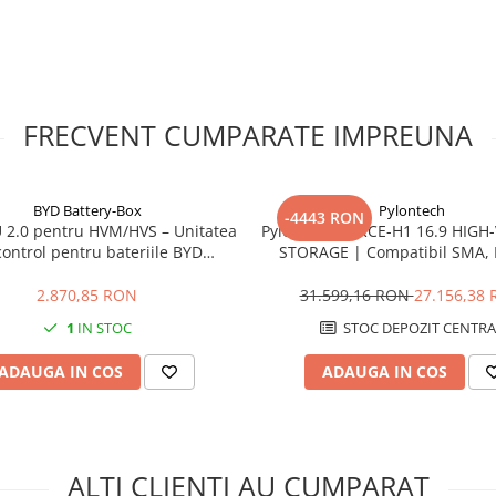
ul include Wi-Fi, doua interfete
le, o iesire digitala si protocoale
torizare si integrare in
exterior, in conditii de
 sunt 500 x 598 x 173 mm, iar
FRECVENT CUMPARATE IMPREUNA
rafata solida, neinflamabila,
punere directa prelungita la
 clasa II conform IEC 61730, si
ilor nu trebuie impamantate
BYD Battery-Box
Pylontech
rebuie realizate de personal
-4443 RON
 2.0 pentru HVM/HVS – Unitatea
Pylontech FORCE-H1 16.9 HIGH
nice.
control pentru bateriile BYD
STORAGE | Compatibil SMA, K
Premium
Sungrow, Goodwe, Sofa
2.870,85 RON
31.599,16 RON
27.156,38
ma de 6000 VA. Poate fi utilizat
1
IN STOC
STOC DEPOZIT CENTRA
ne se poate conecta cate un
ADAUGA IN COS
ADAUGA IN COS
bile si aprobate de producator.
nt?
ALTI CLIENTI AU CUMPARAT