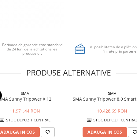
Perioada de garantie este standard
Ai posibilitatea de a plăti on
de 24 luni de la achizitionarea
în rate prin partener
produselor.
PRODUSE ALTERNATIVE
SMA
SMA
U
SMA Sunny Tripower X 12
SMA Sunny Tripower 8.0 Smart
11.971,44 RON
10.428,69 RON
STOC DEPOZIT CENTRAL
STOC DEPOZIT CENTRA
ADAUGA IN COS
ADAUGA IN COS