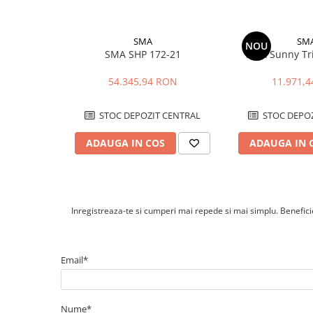
Da, dispune de functie de backup pentru alimentarea circuit
Cabluri cupru armat
proiectarii si configurarii corecte a sistemului de backup.
Cabluri cupru coaxial bransament
Se poate monta la exterior?
Cabluri cupru flexibil
Da. Carcasa are protectie IP65 si produsul este destinat mon
SMA
SM
NOU
Locul de instalare trebuie sa respecte conditiile de temperat
SMA SHP 172-21
SMA Sunny Tr
Cabluri cupru nearmat
indicate in documentatia tehnica.
Cabluri cupru rezistente la foc
54.345,94 RON
11.971,
Cabluri flexibile
Cabluri flexibile plate
STOC DEPOZIT CENTRAL
STOC DEPOZ
Cabluri medie tensiune
ADAUGA IN COS
ADAUGA IN 
Cabluri medie tensiune aluminiu
Cabluri optice
Cabluri semnalizare si control
Inregistreaza-te si cumperi mai repede si mai simplu. Beneficiez
Cabluri speciale
Conductori flexibili cupru
Conductori rigizi
Email*
Conductori rigizi cupru
Cabluri alarma
Nume*