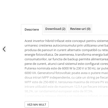
Conectica
Adaptoare
Conectica IEC
Convertor DC-DC
Dongle
Download (2)
Review-uri
(0)
Descriere
Meteocontrol
Acest invertor hibrid trifazat este conceput pentru sisteme
Monitorizare
urmaresc cresterea autoconsumului prin utilizarea unei ba
produsa de panouri in curent alternativ compatibil cu rete
Mufe si conectori
energie fotovoltaica. De asemenea, transforma energia bat
Power analyzer
consumatorilor, iar functia de backup permite alimentarea c
pene de curent, atunci cand sistemul este configurat core
Smart Meter
Puterea nominala este de 6000 W la 230 V si 50 Hz, iar pu
6000 VA. Generatorul fotovoltaic poate avea o putere max
Statii de reincarcare
doua intrari MPP independente, cu cate un string pe fiecare
Cabluri
MPP este de 250-800 V, tensiunea maxima de intrare PV est
Accesorii cabluri
intrare utilizabil este de maximum 12,5 A pe fiecare intr
98,2%, iar randamentul european este de 97,5%.
Alte accesorii
Conectarea la reteaua electrica se realizeaza trifazat, in co
Folie avertizoare
si 50 Hz. Pentru panouri sunt utilizati conectori DC SUNCLI
conectori MC4; cablul de baterie de 3 m este inclus conform
VEZI MAI MULT
LEA accesorii