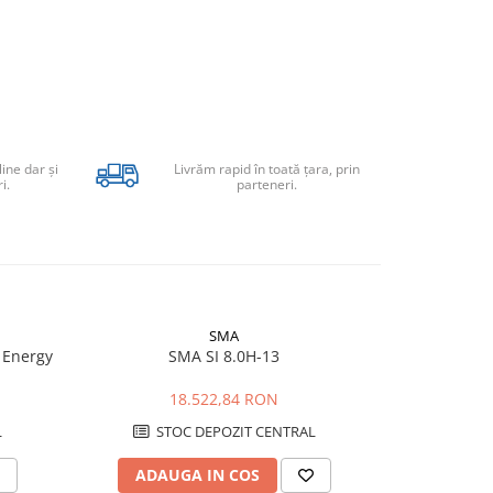
line dar şi
Livrăm rapid în toată țara, prin
i.
parteneri.
SMA
 Energy
SMA SI 8.0H-13
SMA Su
18.522,84 RON
1
L
STOC DEPOZIT CENTRAL
STO
ADAUGA IN COS
ADAU