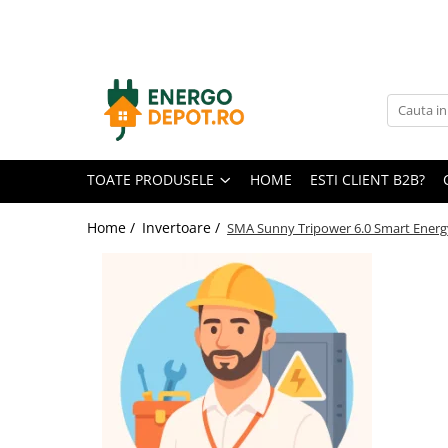
Toate Produsele
Panouri fotovoltaice
AIKO
Canadian Solar
TOATE PRODUSELE
HOME
ESTI CLIENT B2B?
Longi Solar
Optimizatoare panouri
Home /
Invertoare /
SMA Sunny Tripower 6.0 Smart Energ
Victron Energy
Invertoare
Microinvertoare
Fronius
Accesorii Fronius
Invertoare Hibride Fronius
Invertoare On-Grid Fronius