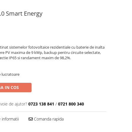
.0 Smart Energy
tinat sistemelor fotovoltaice rezidentiale cu baterie de inalta
ere PV maxima de 9 kWp, backup pentru circuite selectate,
otectie IP65 si randament maxim de 98,2%.
e lucratoare
A IN COS
evoie de ajutor?
0723 138 841
/
0721 800 340
informatii
Comanda rapida