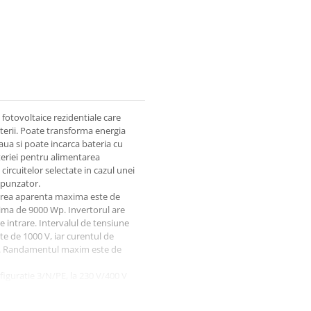
 fotovoltaice rezidentiale care
terii. Poate transforma energia
aua si poate incarca bateria cu
eriei pentru alimentarea
ircuitelor selectate in cazul unei
spunzator.
terea aparenta maxima este de
ima de 9000 Wp. Invertorul are
 intrare. Intervalul de tensiune
e de 1000 V, iar curentul de
are. Randamentul maxim este de
nfiguratie 3/N/PE, la 230 V/400 V
X, iar bateria se conecteaza prin
 fisei tehnice. Bornele AC