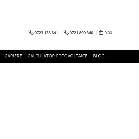
0723 138 841
0721 800 340
0,00
CARIERE
CALCULATOR FOTOVOLTAICE
BLOG