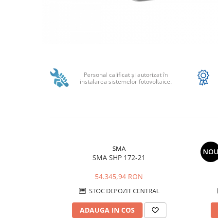
SMA
Sungrow
SBH
SBR battery
Distribuie
SBS
pe
Facebook
Accesorii stocare
Personal calificat şi autorizat în
instalarea sistemelor fotovoltaice.
Structura
Structura acoperis tigla
Structura acoperis tabla
Structura acoperis plat
IBC
SMA
NO
SMA SHP 172-21
IBC Top Fix 200
54.345,94 RON
K2-Systems GmbH
STOC DEPOZIT CENTRAL
Accesorii
Backup Switch
ADAUGA IN COS