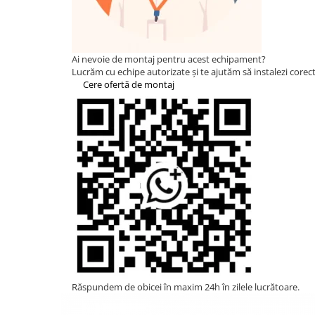
Statii de reincarcare Fronius
Goodwe
HUAWEI
Ai nevoie de montaj pentru acest echipament?
SMA
Lucrăm cu echipe autorizate și te ajutăm să instalezi corect 
Cere ofertă de montaj
Solis
Solplanet
Sungrow
Invertoare Hibrid Sungrow
Invertoare on-grid Sungrow
Statii de reincarcare Sungrow
Victron Energy
MPPT
Accesorii Victron
Acumulatori Victron
Invertor Hibrid - Off Grid
Răspundem de obicei în maxim 24h în zilele lucrătoare.
Statii de reincarcare Victron