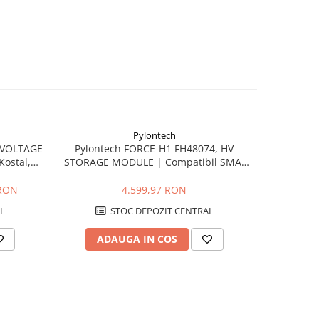
Pylontech
-5226 
-VOLTAGE
Pylontech FORCE-H1 FH48074, HV
Pylontech
ostal,
STORAGE MODULE | Compatibil SMA,
STORAGE 
r
Kostal, Sungrow, Goodwe, Sofar
Su
 RON
4.599,97 RON
48.0
L
STOC DEPOZIT CENTRAL
ADAUGA IN COS
AD