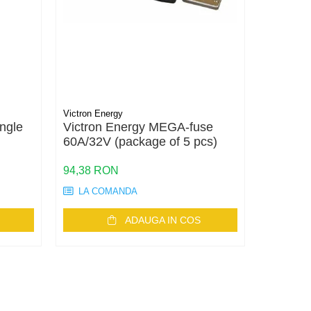
Victron Energy
PG
ngle
Victron Energy MEGA-fuse
Cutie 
60A/32V (package of 5 pcs)
neechi
94,38 RON
211,75 
LA COMANDA
146
IN
ADAUGA IN COS