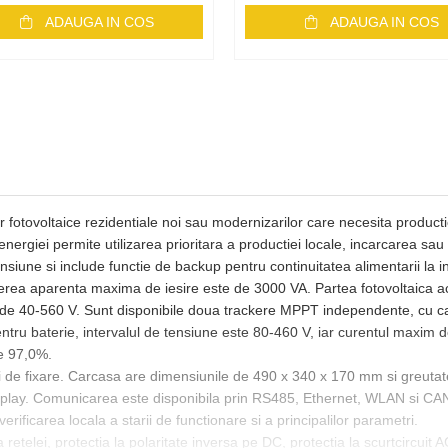
ADAUGA IN COS
ADAUGA IN COS
r fotovoltaice rezidentiale noi sau modernizarilor care necesita producti
nergiei permite utilizarea prioritara a productiei locale, incarcarea sau 
siune si include functie de backup pentru continuitatea alimentarii la int
terea aparenta maxima de iesire este de 3000 VA. Partea fotovoltaica
de 40-560 V. Sunt disponibile doua trackere MPPT independente, cu cat
entru baterie, intervalul de tensiune este 80-460 V, iar curentul maxim 
e 97,0%.
ui de fixare. Carcasa are dimensiunile de 490 x 340 x 170 mm si greuta
d play. Comunicarea este disponibila prin RS485, Ethernet, WLAN si 
erificarea locala a starii de functionare si a principalilor parametri.
retelei, protectia la polaritate inversa pe DC, protectia la scurtcircuit A