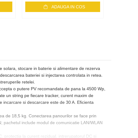
ADAUGA IN COS
e solara, stocare in baterie si alimentare de rezerva
descarcarea bateriei si injectarea controlata in retea.
reruperile retelei.
 accepta o putere PV recomandata de pana la 4500 Wp,
e un string pe fiecare tracker, curent maxim de
de incarcare si descarcare este de 30 A. Eficienta
tea de 18,5 kg. Conectarea panourilor se face prin
CAN; pachetul include modul de comunicatie LAN/WLAN
C, protectia la curent rezidual, intrerupatorul DC si