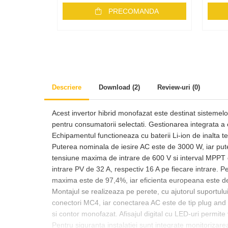
Accesorii
PRECOMANDA
Backup Switch
Conectica
Adaptoare
Conectica IEC
Convertor DC-DC
Descriere
Download (2)
Review-uri
(0)
Dongle
Meteocontrol
Acest invertor hibrid monofazat este destinat sistemelo
pentru consumatorii selectati. Gestionarea integrata a e
Monitorizare
Echipamentul functioneaza cu baterii Li-ion de inalta ten
Mufe si conectori
Puterea nominala de iesire AC este de 3000 W, iar pu
tensiune maxima de intrare de 600 V si interval MPPT 
Power analyzer
intrare PV de 32 A, respectiv 16 A pe fiecare intrare. P
Smart Meter
maxima este de 97,4%, iar eficienta europeana este d
Montajul se realizeaza pe perete, cu ajutorul suportul
Statii de reincarcare
conectori MC4, iar conectarea AC este de tip plug an
Cabluri
si contor monofazat. Afisajul digital cu LED-uri permite v
Accesorii cabluri
Pentru siguranta instalatiei sunt integrate monitorizarea 