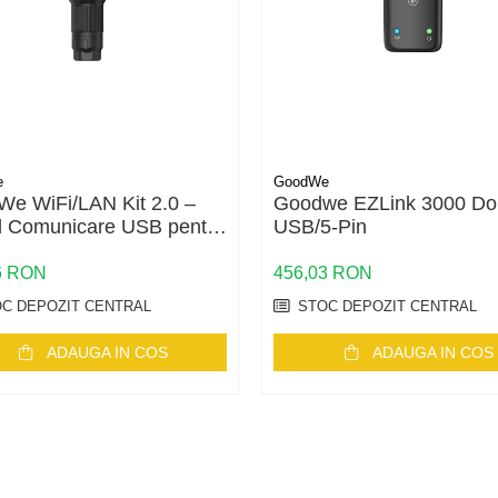
e
GoodWe
e WiFi/LAN Kit 2.0 –
Goodwe EZLink 3000 Do
 Comunicare USB pentru
USB/5-Pin
toare GoodWe (LAN,
 Bluetooth, IP65)
6 RON
456,03 RON
C DEPOZIT CENTRAL
STOC DEPOZIT CENTRAL
ADAUGA IN COS
ADAUGA IN COS