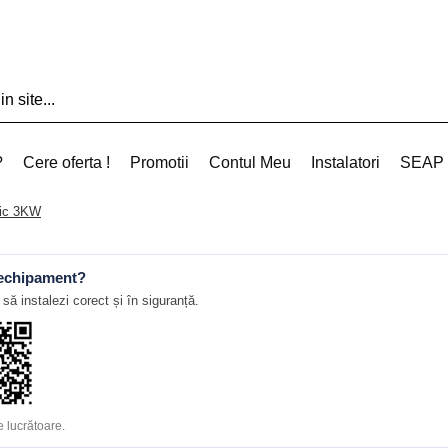
?
Cere oferta !
Promotii
Contul Meu
Instalatori
SEAP
zic 3KW
 echipament?
să instalezi corect și în siguranță.
 lucrătoare.