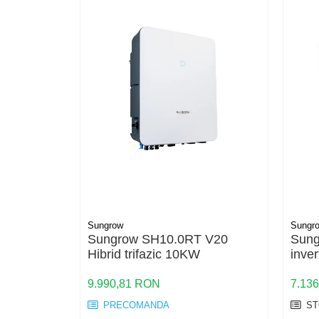
HV
US
SMA
Sungrow
SBH
SBR battery
SBS
Accesorii stocare
Structura
Structura acoperis tigla
Structura acoperis tabla
Sungrow
Sungr
Structura acoperis plat
Sungrow SH10.0RT V20
Sung
Hibrid trifazic 10KW
inver
IBC
kW c
IBC Top Fix 200
9.990,81 RON
7.13
K2-Systems GmbH
PRECOMANDA
ST