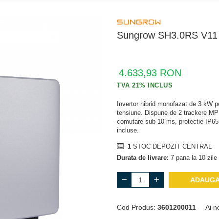
Sungrow SH3.0RS V11 
4.633,93 RON
Invertor hibrid monofazat de 3 kW pe
tensiune. Dispune de 2 trackere MP
comutare sub 10 ms, protectie IP6
incluse.
1
STOC DEPOZIT CENTRAL
Durata de livrare:
7 pana la 10 zile 
ADAUGA
Cod Produs:
3601200011
Ai n