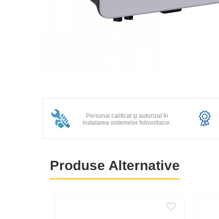
Statii de reincarcare Victron
Acumulatori
BYD Battery
HVM
HVS
LVS
Distribuie
Deye
pe
Enphase
Facebook
Personal calificat şi autorizat în
FelicitySolar
instalarea sistemelor fotovoltaice.
Fronius Reserva
Fronius Reserva Pro
Produse Alternative
Huawei
Pylontech
H1
H2