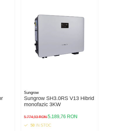
Sungrow
Sungrow
or
Sungrow SH3.0RS V13 Hibrid
Sungrow 
monofazic 3KW
Hibrid tri
5.189,76 RON
5.774,93 RON
12.715,41 R
50
IN STOC
STOC DE