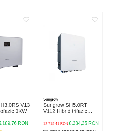
Sungrow
Sungrow
SH3.0RS V13
Sungrow SH5.0RT
Sungro
nofazic 3KW
V112 Hibrid trifazic
Hibrid 
5KW
5.189,76 RON
8.334,35 RON
5.841,1
12.715,41 RON