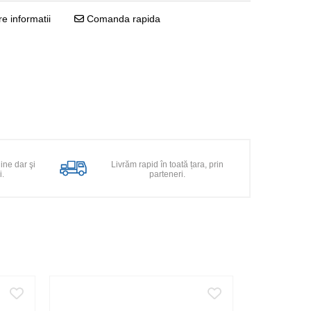
e informatii
Comanda rapida
line dar şi
Livrăm rapid în toată țara, prin
i.
parteneri.