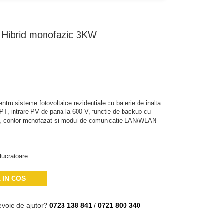
Hibrid monofazic 3KW
ntru sisteme fotovoltaice rezidentiale cu baterie de inalta
PT, intrare PV de pana la 600 V, functie de backup cu
5, contor monofazat si modul de comunicatie LAN/WLAN
lucratoare
 IN COS
evoie de ajutor?
0723 138 841
/
0721 800 340