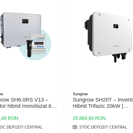
ow
Sungrow
row SH6.0RS V13 –
Sungrow SH20T – Invert
tor hibrid monofazat 6
Hibrid Trifazic 20kW |
u backup si baterii HV
Depozitul de Fotovoltaice
6,48 RON
20.864,94 RON
OC DEPOZIT CENTRAL
STOC DEPOZIT CENTRAL