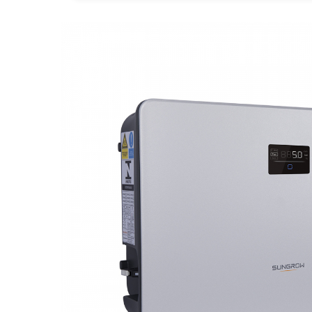
Statii de reincarcare Fronius
Goodwe
HUAWEI
SMA
Solis
Solplanet
Sungrow
Invertoare Hibrid Sungrow
Invertoare on-grid Sungrow
Statii de reincarcare Sungrow
Victron Energy
MPPT
Accesorii Victron
Acumulatori Victron
Invertor Hibrid - Off Grid