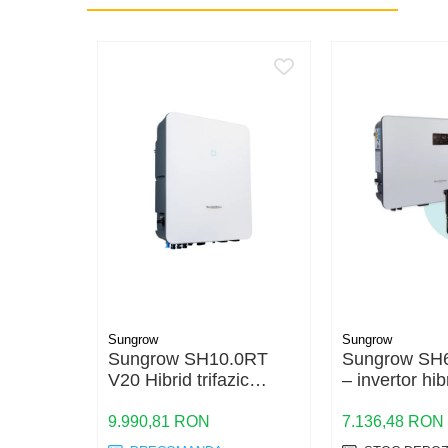
Conductori rigizi
Conductori rigizi cupru
Cabluri alarma
Cabluri boxe
Cabluri semnalizare incendiu
Cabluri semnalizare si control
ecranate
Trasee electrice
Dulapuri metalice
Materiale instalatii si montaj
Banda perforata
Sungrow
Sungrow
Catarame banda inox
Sungrow SH10.0RT
Sungrow SH
Banda inox
V20 Hibrid trifazic
– invertor hib
Tablouri electrice
10KW
monofazat 6
backup si bat
9.990,81 RON
7.136,48 RON
Tablouri plastic