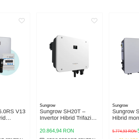
Sungrow
Sungrow
6.0RS V13
Sungrow SH20T –
Sungrow 
rid
Invertor Hibrid Trifazic
Hibrid mo
 kW cu
20kW | Depozitul de
erii HV
Fotovoltaice
20.864,94 RON
5.774,93 RON