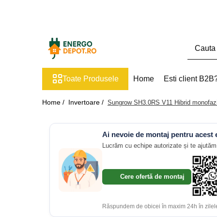
Toate Produsele
Panouri fotovoltaice
AIKO
Toate Produsele
Home
Esti client B2B
Canadian Solar
Longi Solar
Home /
Invertoare /
Sungrow SH3.0RS V11 Hibrid monofa
Optimizatoare panouri
Victron Energy
Ai nevoie de montaj pentru acest
Invertoare
Lucrăm cu echipe autorizate și te ajutăm 
Microinvertoare
Fronius
Cere ofertă de montaj
Accesorii Fronius
Invertoare Hibride Fronius
Răspundem de obicei în maxim 24h în zilele
Invertoare On-Grid Fronius