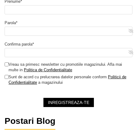
Prenume*
montaj exterior
Ideal pentru stringuri
uniforme și proiecte
Parola*
C&I
Aplicații recomandate
Confirma parola*
Sisteme fotovoltaice
comerciale și
industriale
Vreau sa primesc newsletter cu promotiile magazinului. Afla mai
multe in
Politica de Confidentialitate
Hale industriale,
Sunt de acord cu prelucrarea datelor personale conform
Politicii de
depozite, centre
Confidentialitate
a magazinului
logistice
Centrale solare de
dimensiuni mici și
INREGISTREAZA-TE
medii
Proiecte cu arhitectură
DC la 1000 V
Postari Blog
#depozituldefotovoltaice.ro