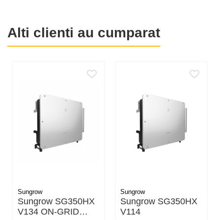
99.990 VA
Tensiune nominală AC:
Alti clienti au cumparat
400 V
Număr faze rețea:
3
Tehnologie: invertor de
alimentare în rețea
(grid-feed inverter)
Eficiență
Randament maxim:
98,5 %
Conformitate și
identificare
Grad de protecție:
IP65
Număr înregistrare
WEEE (DEEE):
DE
Sungrow
Sungrow
39936572
Sungrow SG350HX
Sungrow SG350HX
V134 ON-GRID
V114