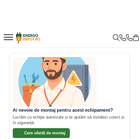
Panouri fotovoltaice
Invertoare
Acumulatori
Structura
Accesorii
Cabluri
Trasee electrice
Protectie
Aparataj
Surse de iluminat
Sisteme de incalzire
AIKO
Hibrid
BYD Battery
Structura acoperis tigla
Backup Switch
Accesorii cabluri
Dulapuri metalice
Aparate de masura si comanda
Aparataj modular
LED
Automatizari
Canadian Solar
On-grid
HVM
Structura acoperis tabla
Conectica
Alte accesorii
Materiale instalatii si montaj
Contor digital
Standard German
Bec LED
HVS
Folie avertizoare
Blocuri de masura si protectie
Conventionale
Longi Solar
Off-grid
Structura acoperis plat
Adaptoare
Banda perforata
Intrerupator
LVS
LEA accesorii
Conectica IEC
Catarame banda inox
Butoane
Priza
Halogen
Optimizatoare panouri
Microinvertoare
IBC
Deye
Papuci si mufe
Convertor DC-DC
Banda inox
Functii speciale
Corpuri de iluminat decorative
Buton ciuperca
Fronius
IBC Top Fix 200
Cablu solar
Enphase
Tablouri electrice
Rama ornament
Dongle
Contactoare
Corpuri iluminat exterior
Goodwe
K2-Systems GmbH
Cabluri coaxiale TV
Aplicat (PT)
FelicitySolar
Tablouri plastic
Meteocontrol
Contactor industrial
Corpuri iluminat interior
HUAWEI
Cabluri curenti slabi
Tablouri sigurante echipat DC/AC
Intrerupator
Fronius Reserva
Contactor modular
Monitorizare
Lampa de birou/veioza
Tuburi si Jgheaburi
Modular
SMA
Cabluri date
Descarcatoare
Fronius Reserva Pro
Lampa de veghe
MPPT
Priza+Intrerupator
Ai nevoie de montaj pentru acest echipament?
Canal cablu
Solis
Huawei
Cabluri Electrice
Echipamente de impamantare
Lustra/pendul dulie
Lucrăm cu echipe autorizate și te ajutăm să instalezi corect și
Pulsar Touch
Mufe si conectori
Canal cablu pardoseala
Lustra/pendul LED
Solplanet
în siguranță.
Pylontech
Cabluri energie joasa tensiune -
Electrozi impamantare
Power analyzer
Canal cablu perforat
Plafoniera LED
aluminiu
Piesa separatie
Sungrow
Cere ofertă de montaj
H1
Cutie ABS
Aplica dulie
Smart Meter