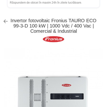
Platbanda
Cabluri aluminiu armat
H2
Răspundem de obicei în maxim 24h în zilele lucrătoare.
Victron Energy
Aplica LED
Cutie ABS modulara
Intrerupatoare automate
Cabluri aluminiu coaxial bransament
HV
Corpuri solare
Doze
Cabluri aluminiu nearmat
US
AFDD
Corpuri solare decorative
Invertor fotovoltaic Fronius TAURO ECO
Cabluri aluminiu tip Enel
SMA
Doze aparat
Intrerupatoare automate de putere
99-3-D 100 kW | 1000 Vdc / 400 Vac |
Iluminat festiv
Cabluri aluminiu torsadat/aerian
Jgheaburi
Intrerupatoare automate diferentiale
Sungrow
Comercial & Industrial
Cabluri energie joasa tensiune -
Intrerupatoare automate modulare
Instalatii sarbatori
Jgheab metalic perforat
SBH
cupru
Separator sarcina
Lanterne
Jgheab tip sarma
SBR battery
Cabluri cupru armat
Relee
Tablou metalic
Stalpi de iluminat
SBS
Cabluri cupru coaxial bransament
Releu monitorizare tensiune
Accesorii stocare
Tablou organizare santier
Cabluri cupru flexibil
Separator fuzibil
echipat
Cabluri cupru nearmat
Separator fuzibil aplicatii fotovoltaice
Tablou organizare santier
Cabluri cupru rezistente la foc
necablat
Sigurante fuzibile
Cabluri flexibile
Tub flexibil
Cabluri flexibile plate
Tub flexibil dublu perete (corugata)
Cabluri medie tensiune
Tub flexibil metalic
Cabluri medie tensiune aluminiu
Cabluri optice