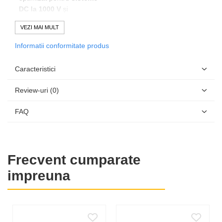
DC la 1000 V
și
conectare la rețea
VEZI MAI MULT
trifazată de 400 Vac
, fiind
compatibil cu
Informatii conformitate produs
infrastructura electrică
standard.
Caracteristici
Invertorul este produs de
Fronius
, producător
Review-uri
(0)
european recunoscut
pentru fiabilitate
FAQ
industrială, durată lungă
de viață și respectarea
strictă a cerințelor de
rețea.
Frecvent cumparate
Modelul ECO este orientat
impreuna
spre eficiență și cost total
optimizat, păstrând o
construcție robustă pentru
montaj exterior.
Arhitectura cu
1 MPPT
îl