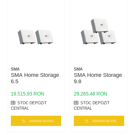
recomandă pentru
instalații cu stringuri
omogene, fără orientări
multiple sau diferențe mari
de umbrire.
Caracteristici tehnice
principale (date
corecte DC / AC)
Partea DC
SMA
SMA
SMA Home Storage
SMA Home Storage
Putere nominală DC:
6.5
9.8
99.990 W
Tensiune maximă de
19.515,93 RON
29.265,48 RON
intrare DC:
1000 V
Număr trackere MPPT:
STOC DEPOZIT
STOC DEPOZIT
1
CENTRAL
CENTRAL
Tip conector DC:
MC4
ADAUGA IN COS
ADAUGA IN COS
Partea AC
Putere nominală AC: