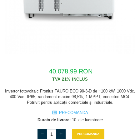
Cabluri semnalizare si control
Cabluri speciale
Conductori flexibili cupru
Conductori rigizi
Conductori rigizi cupru
Cabluri alarma
Cabluri boxe
40.078,99 RON
Cabluri semnalizare incendiu
Cabluri semnalizare si control
Invertor fotovoltaic Fronius TAURO ECO 99-3-D de ~100 kW, 1000 Vdc,
ecranate
400 Vac, IP65, randament maxim 98,5%, 1 MPPT, conectori MC4.
Potrivit pentru aplicații comerciale și industriale.
PRECOMANDA
Durata de livrare:
10 zile lucratoare
PRECOMANDA