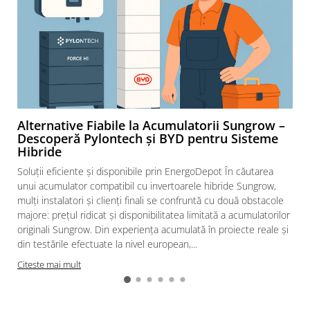
diferentiale
Intrerupatoare automate modulare
Separator sarcina
Relee
Releu monitorizare tensiune
Separator fuzibil
Separator fuzibil aplicatii
Alternative Fiabile la Acumulatorii Sungrow –
Descoperă Pylontech și BYD pentru Sisteme
fotovoltaice
Hibride
Sigurante fuzibile
Soluții eficiente și disponibile prin EnergoDepot În căutarea
Aparataj
unui acumulator compatibil cu invertoarele hibride Sungrow,
Aparataj modular
mulți instalatori și clienți finali se confruntă cu două obstacole
majore: prețul ridicat și disponibilitatea limitată a acumulatorilor
Standard German
originali Sungrow. Din experiența acumulată în proiecte reale și
Intrerupator
din testările efectuate la nivel european,...
Priza
Citeste mai mult
Functii speciale
Rama ornament
Aplicat (PT)