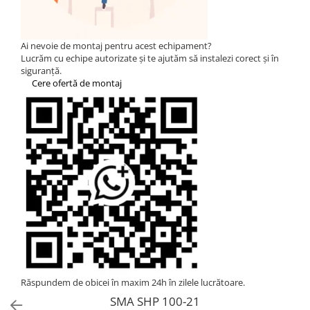
Statii de reincarcare Fronius
Goodwe
HUAWEI
Ai nevoie de montaj pentru acest echipament?
Lucrăm cu echipe autorizate și te ajutăm să instalezi corect și în
SMA
siguranță.
Cere ofertă de montaj
Solis
Solplanet
Sungrow
Invertoare Hibrid Sungrow
Invertoare on-grid Sungrow
Statii de reincarcare Sungrow
Victron Energy
MPPT
Accesorii Victron
Acumulatori Victron
Invertor Hibrid - Off Grid
Răspundem de obicei în maxim 24h în zilele lucrătoare.
Statii de reincarcare Victron
SMA SHP 100-21