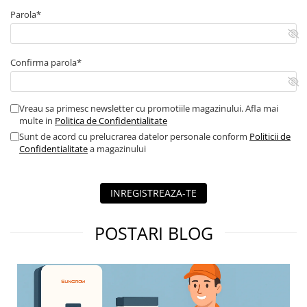
Contor digital
Parola*
Blocuri de masura si protectie
Butoane
Confirma parola*
Buton ciuperca
Contactoare
Vreau sa primesc newsletter cu promotiile magazinului. Afla mai
Contactor industrial
multe in
Politica de Confidentialitate
Contactor modular
Sunt de acord cu prelucrarea datelor personale conform
Politicii de
Descarcatoare
Confidentialitate
a magazinului
Echipamente de impamantare
Electrozi impamantare
INREGISTREAZA-TE
Piesa separatie
Platbanda
POSTARI BLOG
Intrerupatoare automate
AFDD
Intrerupatoare automate de putere
Intrerupatoare automate