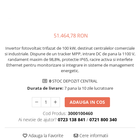
SMA
Sungrow
SBH
SBR battery
51.464,78 RON
SBS
Accesorii stocare
Invertor fotovoltaic trifazat de 100 kW, destinat centralelor comerciale
si industriale. Dispune de un tracker MPP, intrare DC de pana la 1100 V,
Structura
randament maxim de 98,8%, protectie IP65, racire activa si interfete
Ethernet pentru monitorizare si integrare in sisteme de management
Structura acoperis tigla
energetic.
Structura acoperis tabla
0
STOC DEPOZIT CENTRAL
Structura acoperis plat
Durata de livrare:
7 pana la 10 zile lucratoare
IBC
ADAUGA IN COS
IBC Top Fix 200
Cod Produs:
3000100460
K2-Systems GmbH
Ai nevoie de ajutor?
0723 138 841
/
0721 800 340
Accesorii
Backup Switch
Adauga la Favorite
Cere informatii