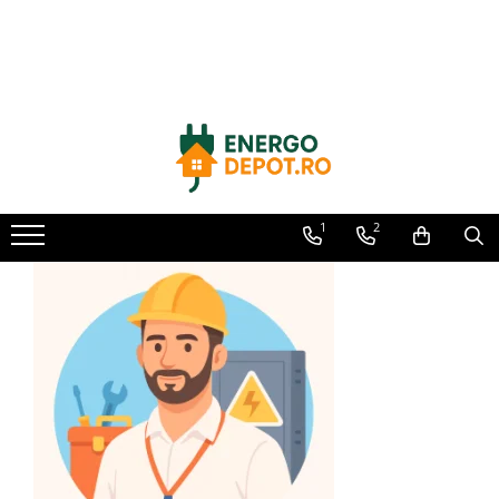
Toate Produsele
Panouri fotovoltaice
AIKO
Canadian Solar
Longi Solar
1
2
Optimizatoare panouri
Victron Energy
Invertoare
Microinvertoare
Fronius
Accesorii Fronius
Invertoare Hibride Fronius
Invertoare On-Grid Fronius