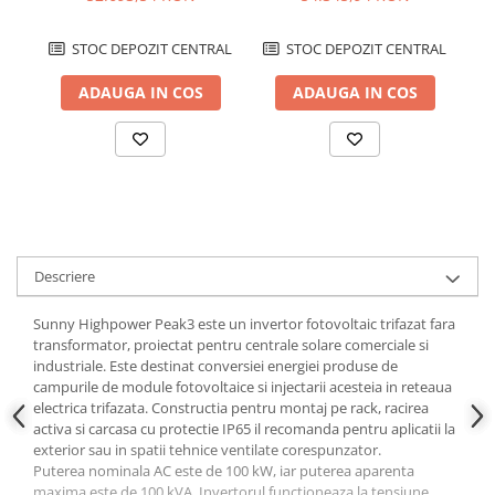
Papuci si mufe
Cablu solar
STOC DEPOZIT CENTRAL
STOC DEPOZIT CENTRAL
Cabluri coaxiale TV
ADAUGA IN COS
ADAUGA IN COS
Cabluri curenti slabi
Cabluri date
Cabluri Electrice
Cabluri energie joasa tensiune -
aluminiu
Cabluri aluminiu armat
Descriere
Cabluri aluminiu coaxial
Sunny Highpower Peak3 este un invertor fotovoltaic trifazat fara
bransament
transformator, proiectat pentru centrale solare comerciale si
Cabluri aluminiu nearmat
industriale. Este destinat conversiei energiei produse de
Cabluri aluminiu tip Enel
campurile de module fotovoltaice si injectarii acesteia in reteaua
electrica trifazata. Constructia pentru montaj pe rack, racirea
Cabluri aluminiu torsadat/aerian
activa si carcasa cu protectie IP65 il recomanda pentru aplicatii la
Cabluri energie joasa tensiune -
exterior sau in spatii tehnice ventilate corespunzator.
cupru
Puterea nominala AC este de 100 kW, iar puterea aparenta
maxima este de 100 kVA. Invertorul functioneaza la tensiune