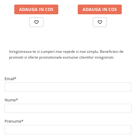
monitorizare si integrare in sisteme de management energetic.
Canal cablu perforat
ADAUGA IN COS
ADAUGA IN COS
Cutie ABS
Cutie ABS modulara
Doze
Doze aparat
Jgheaburi
Inregistreaza-te si cumperi mai repede si mai simplu. Beneficiezi de
Jgheab metalic perforat
promotii si oferte promotionale exclusive clientilor inregistrati.
Jgheab tip sarma
Tablou metalic
Email*
Tablou organizare santier echipat
Tablou organizare santier necablat
Tub flexibil
Nume*
Tub flexibil dublu perete (corugata)
Tub flexibil metalic
Prenume*
Protectie
Aparate de masura si comanda