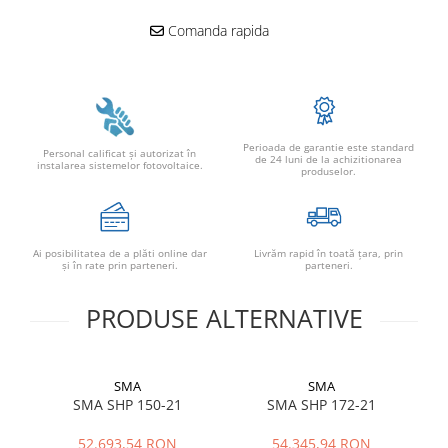
Conectica
Comanda rapida
Adaptoare
Conectica IEC
Convertor DC-DC
Dongle
Meteocontrol
Perioada de garantie este standard
Personal calificat şi autorizat în
de 24 luni de la achizitionarea
instalarea sistemelor fotovoltaice.
produselor.
Monitorizare
Mufe si conectori
Power analyzer
Ai posibilitatea de a plăti online dar
Livrăm rapid în toată țara, prin
şi în rate prin parteneri.
parteneri.
Smart Meter
Statii de reincarcare
PRODUSE ALTERNATIVE
Cabluri
Accesorii cabluri
SMA
SMA
Alte accesorii
SMA SHP 150-21
SMA SHP 172-21
Folie avertizoare
LEA accesorii
52.693,54 RON
54.345,94 RON