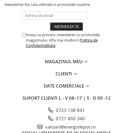
Newsletter
Nu rata ofertele si promotiile noastre
Intrerupator
Modular
Priza+Intrerupator
Pulsar Touch
Vreau sa primesc newsletter cu promotiile
magazinului. Afla mai multe in
Politica de
Smart SHELLY
Confidentialitate
Surse de iluminat
LED
MAGAZINUL MEU
Bec LED
CLIENTI
Conventionale
Halogen
DATE COMERCIALE
Corpuri de iluminat decorative
SUPORT CLIENTI
L - V 08–17 | S - D 09 -12
Corpuri iluminat exterior
0723 138 841
Corpuri iluminat interior
0721 800 340
Lampa de birou/veioza
vanzari@energodepot.ro
Lampa de veghe