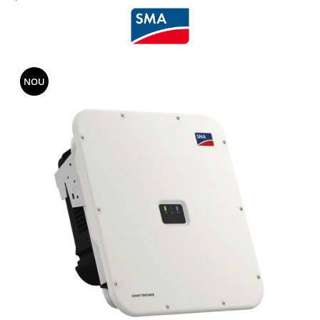
Acumulatori
BYD Battery
HVM
HVS
NOU
LVS
Deye
Enphase
FelicitySolar
Fronius Reserva
Fronius Reserva Pro
Huawei
Pylontech
H1
H2
HV
US