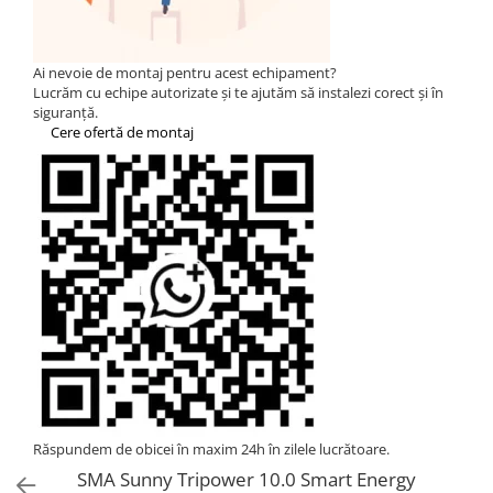
Statii de reincarcare Fronius
Goodwe
HUAWEI
Ai nevoie de montaj pentru acest echipament?
Lucrăm cu echipe autorizate și te ajutăm să instalezi corect și în
SMA
siguranță.
Cere ofertă de montaj
Solis
Solplanet
Sungrow
Invertoare Hibrid Sungrow
Invertoare on-grid Sungrow
Statii de reincarcare Sungrow
Victron Energy
MPPT
Accesorii Victron
Acumulatori Victron
Invertor Hibrid - Off Grid
Răspundem de obicei în maxim 24h în zilele lucrătoare.
Statii de reincarcare Victron
SMA Sunny Tripower 10.0 Smart Energy