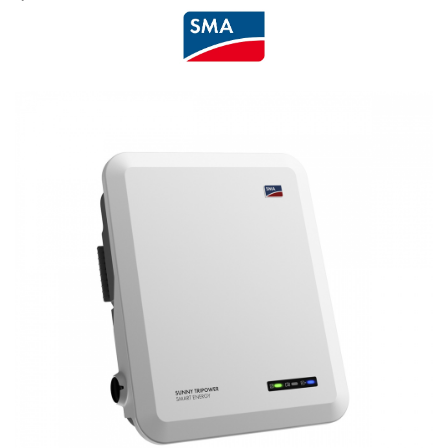
Acumulatori
BYD Battery
HVM
HVS
LVS
Deye
Enphase
FelicitySolar
Fronius Reserva
Fronius Reserva Pro
Huawei
Pylontech
H1
H2
HV
US