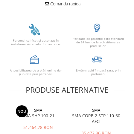
Conectica
Comanda rapida
Adaptoare
Conectica IEC
Convertor DC-DC
Dongle
Perioada de garantie este standard
Personal calificat şi autorizat în
de 24 luni de la achizitionarea
Meteocontrol
instalarea sistemelor fotovoltaice.
produselor.
Monitorizare
Mufe si conectori
Ai posibilitatea de a plăti online dar
Livrăm rapid în toată țara, prin
Power analyzer
şi în rate prin parteneri.
parteneri.
Smart Meter
PRODUSE ALTERNATIVE
Statii de reincarcare
Cabluri
Accesorii cabluri
SMA
SMA
NOU
SMA SHP 100-21
SMA CORE-2 STP 110-60
S
Alte accesorii
AFCI
Folie avertizoare
51.464,78 RON
LEA accesorii
35.472,96 RON