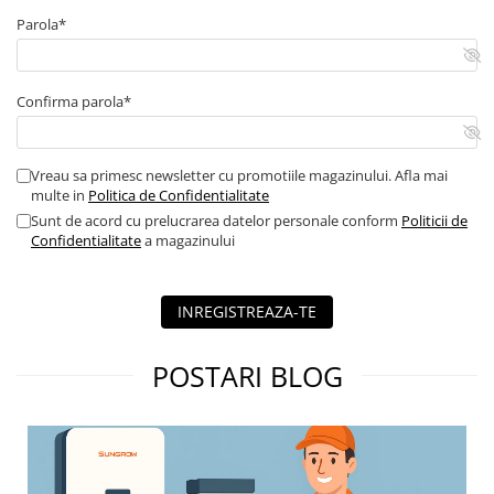
Contor digital
Parola*
Blocuri de masura si protectie
Butoane
Confirma parola*
Buton ciuperca
Contactoare
Vreau sa primesc newsletter cu promotiile magazinului. Afla mai
Contactor industrial
multe in
Politica de Confidentialitate
Contactor modular
Sunt de acord cu prelucrarea datelor personale conform
Politicii de
Descarcatoare
Confidentialitate
a magazinului
Echipamente de impamantare
Electrozi impamantare
INREGISTREAZA-TE
Piesa separatie
Platbanda
POSTARI BLOG
Intrerupatoare automate
AFDD
Intrerupatoare automate de putere
Intrerupatoare automate