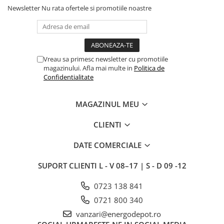
Newsletter
Nu rata ofertele si promotiile noastre
Intrerupator
Modular
Priza+Intrerupator
Pulsar Touch
Vreau sa primesc newsletter cu promotiile
magazinului. Afla mai multe in
Politica de
Smart SHELLY
Confidentialitate
Surse de iluminat
LED
MAGAZINUL MEU
Bec LED
CLIENTI
Conventionale
Halogen
DATE COMERCIALE
Corpuri de iluminat decorative
SUPORT CLIENTI
L - V 08–17 | S - D 09 -12
Corpuri iluminat exterior
0723 138 841
Corpuri iluminat interior
0721 800 340
Lampa de birou/veioza
vanzari@energodepot.ro
Lampa de veghe