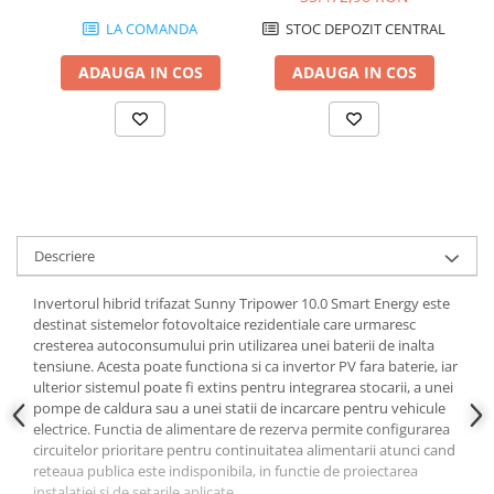
Papuci si mufe
LA COMANDA
STOC DEPOZIT CENTRAL
Cablu solar
ADAUGA IN COS
ADAUGA IN COS
Cabluri coaxiale TV
Cabluri curenti slabi
Cabluri date
Cabluri Electrice
Cabluri energie joasa tensiune -
aluminiu
Descriere
Cabluri aluminiu armat
Cabluri aluminiu coaxial
Invertorul hibrid trifazat Sunny Tripower 10.0 Smart Energy este
destinat sistemelor fotovoltaice rezidentiale care urmaresc
bransament
cresterea autoconsumului prin utilizarea unei baterii de inalta
Cabluri aluminiu nearmat
tensiune. Acesta poate functiona si ca invertor PV fara baterie, iar
Cabluri aluminiu tip Enel
ulterior sistemul poate fi extins pentru integrarea stocarii, a unei
pompe de caldura sau a unei statii de incarcare pentru vehicule
Cabluri aluminiu torsadat/aerian
electrice. Functia de alimentare de rezerva permite configurarea
Cabluri energie joasa tensiune -
circuitelor prioritare pentru continuitatea alimentarii atunci cand
cupru
reteaua publica este indisponibila, in functie de proiectarea
instalatiei si de setarile aplicate.