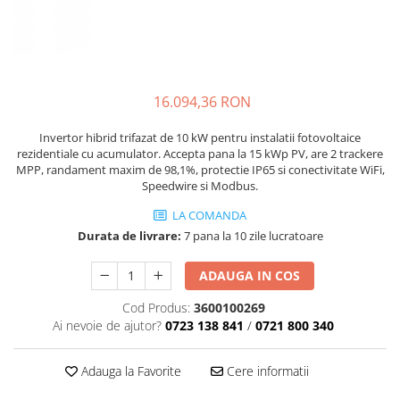
SMA
Sungrow
SBH
SBR battery
16.094,36 RON
SBS
Accesorii stocare
Invertor hibrid trifazat de 10 kW pentru instalatii fotovoltaice
rezidentiale cu acumulator. Accepta pana la 15 kWp PV, are 2 trackere
Structura
MPP, randament maxim de 98,1%, protectie IP65 si conectivitate WiFi,
Speedwire si Modbus.
Structura acoperis tigla
Structura acoperis tabla
LA COMANDA
Durata de livrare:
7 pana la 10 zile lucratoare
Structura acoperis plat
IBC
ADAUGA IN COS
IBC Top Fix 200
Cod Produs:
3600100269
K2-Systems GmbH
Ai nevoie de ajutor?
0723 138 841
/
0721 800 340
Accesorii
Adauga la Favorite
Cere informatii
Backup Switch