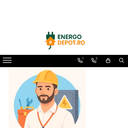
Toate Produsele
Panouri fotovoltaice
AIKO
Canadian Solar
Longi Solar
1
2
Optimizatoare panouri
Victron Energy
Invertoare
Microinvertoare
Fronius
Accesorii Fronius
Invertoare Hibride Fronius
Invertoare On-Grid Fronius