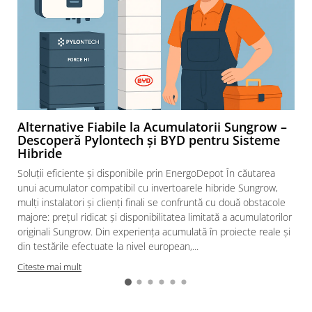
diferentiale
Intrerupatoare automate modulare
Separator sarcina
Relee
Releu monitorizare tensiune
Separator fuzibil
Separator fuzibil aplicatii
Alternative Fiabile la Acumulatorii Sungrow –
fotovoltaice
Descoperă Pylontech și BYD pentru Sisteme
Hibride
Sigurante fuzibile
Soluții eficiente și disponibile prin EnergoDepot În căutarea
Aparataj
unui acumulator compatibil cu invertoarele hibride Sungrow,
Aparataj modular
mulți instalatori și clienți finali se confruntă cu două obstacole
majore: prețul ridicat și disponibilitatea limitată a acumulatorilor
Standard German
originali Sungrow. Din experiența acumulată în proiecte reale și
Intrerupator
din testările efectuate la nivel european,...
Priza
Citeste mai mult
Functii speciale
Rama ornament
Aplicat (PT)