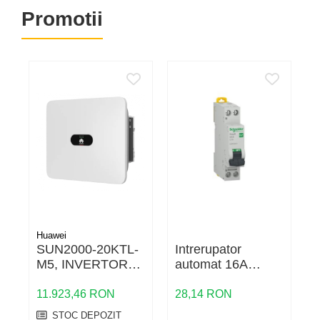
Promotii
Huawei
SUN2000-20KTL-
Intrerupator
M
M5, INVERTOR
automat 16A
STRING
1P+N 4.5KA,
Schneider
11.923,46 RON
28,14 RON
1
STOC DEPOZIT