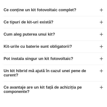
Cabluri semnalizare si control
Ce conține un kit fotovoltaic complet?
Cabluri speciale
Conductori flexibili cupru
Ce tipuri de kit-uri există?
Conductori rigizi
Cum aleg puterea unui kit?
Conductori rigizi cupru
Cabluri alarma
Kit-urile cu baterie sunt obligatorii?
Cabluri boxe
Pot instala singur un kit fotovoltaic?
Cabluri semnalizare incendiu
Cabluri semnalizare si control
Un kit hibrid mă ajută în cazul unei pene de
ecranate
curent?
Ce avantaje are un kit față de achiziția pe
componente?