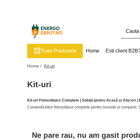
Toate Produsele
Panouri fotovoltaice
AIKO
Toate Produsele
Home
Esti client B2B
Canadian Solar
Longi Solar
Home /
Kit-uri
Optimizatoare panouri
Kit-uri
Victron Energy
Invertoare
Kit-uri Fotovoltaice Complete | Soluții pentru Acasă și Afaceri 
Microinvertoare
Comandă kituri fotovoltaice complete pentru locuințe și companii. Si
Fronius
Accesorii Fronius
Invertoare Hibride Fronius
Ne pare rau, nu am gasit prod
Invertoare On-Grid Fronius