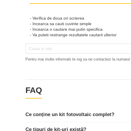
Statii de reincarcare Fronius
Goodwe
- Verifica de doua ori scrierea
HUAWEI
- Incearca sa cauti cuvinte simple
- Incearca o cautare mai putin specifica
SMA
- Va puteti restrange rezultatele cautarii ulterior
Solis
Solplanet
Pentru mai multe informatii te rog sa ne contactezi la numarul
Sungrow
Invertoare Hibrid Sungrow
Invertoare on-grid Sungrow
Statii de reincarcare Sungrow
FAQ
Victron Energy
MPPT
Accesorii Victron
Ce conține un kit fotovoltaic complet?
Acumulatori Victron
Invertor Hibrid - Off Grid
Ce tipuri de kit-uri există?