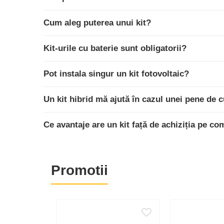
Statii de reincarcare Victron
Acumulatori
Cum aleg puterea unui kit?
BYD Battery
Kit-urile cu baterie sunt obligatorii?
HVM
HVS
Pot instala singur un kit fotovoltaic?
LVS
Deye
Un kit hibrid mă ajută în cazul unei pene de 
Enphase
FelicitySolar
Ce avantaje are un kit față de achiziția pe c
Fronius Reserva
Fronius Reserva Pro
Huawei
Promotii
Pylontech
H1
H2