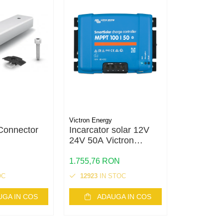
Victron Energy
Connector
Incarcator solar 12V
Mini-ȋntre
24V 50A Victron
automate
Energy SmartSolar
JX(+) 2P 
MPPT 100/50
Noark
1.755,76 RON
65,19 RON
OC
12923
IN STOC
3
IN STO
UGA IN COS
ADAUGA IN COS
AD