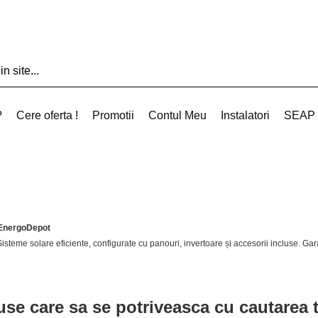
?
Cere oferta !
Promotii
Contul Meu
Instalatori
SEAP
| EnergoDepot
steme solare eficiente, configurate cu panouri, invertoare și accesorii incluse. Gara
use care sa se potriveasca cu cautarea 