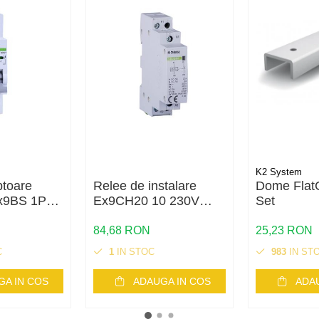
K2 System
ptoare
Relee de instalare
Dome Flat
x9BS 1P
Ex9CH20 10 230V
Set
6, Noark
50/60Hz, 107011,
Noark
84,68 RON
25,23 RON
C
1
IN STOC
983
IN ST
GA IN COS
ADAUGA IN COS
ADA