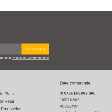
 multe in
Politica de Confidentialitate
Date comerciale
IN CASE ENERGY SRL
de Plata
J15/717/2015
 de Retur
RO35124354
 Produselor