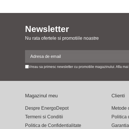
Accesorii
Backup Switch
Conectica
Newsletter
Adaptoare
Conectica IEC
Nu rata ofertele si promotiile noastre
Convertor DC-DC
Dongle
Meteocontrol
Vreau sa primesc newsletter cu promotiile magazinului. Afla mai
Monitorizare
Mufe si conectori
Power analyzer
Magazinul meu
Clienti
Smart Meter
Despre EnergoDepot
Metode 
Statii de reincarcare
Termeni si Conditii
Politica
Cabluri
Accesorii cabluri
Politica de Confidentialitate
Garantia