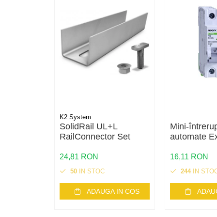
HV
US
SMA
Sungrow
SBH
SBR battery
SBS
Accesorii stocare
Structura
K2 System
Structura acoperis tigla
SolidRail UL+L
Mini-întreru
RailConnector Set
automate E
Structura acoperis tabla
C25, 10212
24,81 RON
16,11 RON
Structura acoperis plat
50
IN STOC
244
IN STO
IBC
IBC Top Fix 200
ADAUGA IN COS
ADAU
K2-Systems GmbH