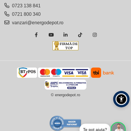
0723 138 841
0721 800 340
vanzari@energodepot.ro
© energodepot.ro
Te pot ajuta?