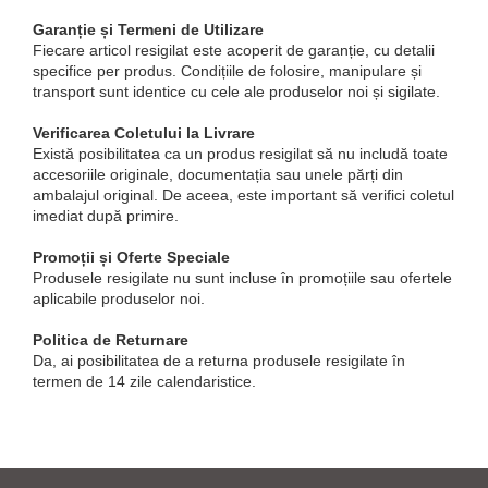
Platbanda
Cabluri aluminiu armat
H2
Invertoare Hibrid Sungrow
Aplica LED
Garanție și Termeni de Utilizare
Cutie ABS modulara
Intrerupatoare automate
Cabluri aluminiu coaxial bransament
HV
Invertoare on-grid Sungrow
Fiecare articol resigilat este acoperit de garanție, cu detalii
Corpuri solare
Doze
Cabluri aluminiu nearmat
US
AFDD
specifice per produs. Condițiile de folosire, manipulare și
Statii de reincarcare Sungrow
Corpuri solare decorative
transport sunt identice cu cele ale produselor noi și sigilate.
Cabluri aluminiu tip Enel
SMA
Doze aparat
Intrerupatoare automate de putere
Victron Energy
Iluminat festiv
Cabluri aluminiu torsadat/aerian
Jgheaburi
Intrerupatoare automate diferentiale
Sungrow
Verificarea Coletului la Livrare
MPPT
Cabluri energie joasa tensiune -
Intrerupatoare automate modulare
Instalatii sarbatori
Există posibilitatea ca un produs resigilat să nu includă toate
Jgheab metalic perforat
Accesorii Victron
SBH
cupru
accesoriile originale, documentația sau unele părți din
Separator sarcina
Lanterne
Jgheab tip sarma
ambalajul original. De aceea, este important să verifici coletul
Invertor Hibrid - Off Grid
SBR battery
Cabluri cupru armat
Relee
imediat după primire.
Tablou metalic
Stalpi de iluminat
Statii de reincarcare Victron
SBS
Cabluri cupru coaxial bransament
Releu monitorizare tensiune
Accesorii stocare
Tablou organizare santier
Promoții și Oferte Speciale
Cabluri cupru flexibil
Separator fuzibil
echipat
Produsele resigilate nu sunt incluse în promoțiile sau ofertele
Cabluri cupru nearmat
aplicabile produselor noi.
Separator fuzibil aplicatii fotovoltaice
Tablou organizare santier
Cabluri cupru rezistente la foc
necablat
Sigurante fuzibile
Politica de Returnare
Cabluri flexibile
Da, ai posibilitatea de a returna produsele resigilate în
Tub flexibil
termen de 14 zile calendaristice.
Cabluri flexibile plate
Tub flexibil dublu perete (corugata)
Cabluri medie tensiune
Tub flexibil metalic
Cabluri medie tensiune aluminiu
Cabluri optice