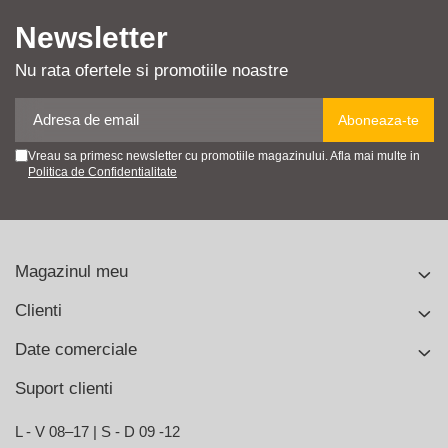
Cabluri semnalizare si control
Newsletter
Cabluri speciale
Nu rata ofertele si promotiile noastre
Conductori flexibili cupru
Conductori rigizi
Conductori rigizi cupru
Vreau sa primesc newsletter cu promotiile magazinului. Afla mai multe in
Politica de Confidentialitate
Cabluri alarma
Cabluri boxe
Cabluri semnalizare incendiu
Magazinul meu
Cabluri semnalizare si control
ecranate
Clienti
Date comerciale
Suport clienti
L - V 08–17 | S - D 09 -12