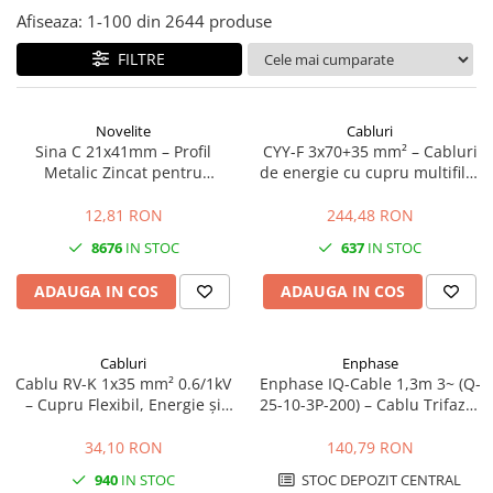
Afiseaza:
1-
100
din
2644
produse
FILTRE
Novelite
Cabluri
Sina C 21x41mm – Profil
CYY-F 3x70+35 mm² – Cabluri
Metalic Zincat pentru
de energie cu cupru multifilar
Prinderea si Sustinerea
0.6/1kV
Jgheaburilor Port-Cablu
12,81 RON
244,48 RON
8676
IN STOC
637
IN STOC
ADAUGA IN COS
ADAUGA IN COS
Cabluri
Enphase
Cablu RV-K 1x35 mm² 0.6/1kV
Enphase IQ-Cable 1,3m 3~ (Q-
– Cupru Flexibil, Energie și
25-10-3P-200) – Cablu Trifazat
Distribuție
pentru Microinvertoare
Enphase IQ
34,10 RON
140,79 RON
940
IN STOC
STOC DEPOZIT CENTRAL