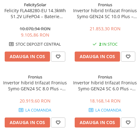
FelicitySolar
Fronius
Felicity FLA48280-EU 14.3kWh
Invertor hibrid trifazat Fronius
51.2V LiFePO4 – Baterie
Symo GEN24 SC 10.0 Plus –
Stocare LV, 6000+ cicluri,
10kW, Backup Ready, Eficienta
Scalabilă
98.3%
10.070,94 RON
21.853,30 RON
9.105,86 RON
STOC DEPOZIT CENTRAL
2
IN STOC
ADAUGA IN COS
ADAUGA IN COS
Fronius
Fronius
Invertor hibrid trifazat Fronius
Invertor hibrid trifazat Fronius
Symo GEN24 SC 8.0 Plus –
Symo GEN24 SC 6.0 Plus –
8kW, Backup Ready, Eficienta
6kW, Backup Ready, Eficienta
98.3%
98.3%
20.919,60 RON
18.168,14 RON
LA COMANDA
LA COMANDA
ADAUGA IN COS
ADAUGA IN COS