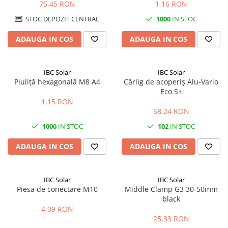
| 5 metri
A2
75,45 RON
1,16 RON
STOC DEPOZIT CENTRAL
1000
IN STOC
ADAUGA IN COS
ADAUGA IN COS
IBC Solar
IBC Solar
Piuliță hexagonală M8 A4
Cârlig de acoperiș Alu-Vario
Eco S+
1,15 RON
58,24 RON
1000
IN STOC
102
IN STOC
ADAUGA IN COS
ADAUGA IN COS
IBC Solar
IBC Solar
Piesa de conectare M10
Middle Clamp G3 30-50mm
black
4,09 RON
25,33 RON