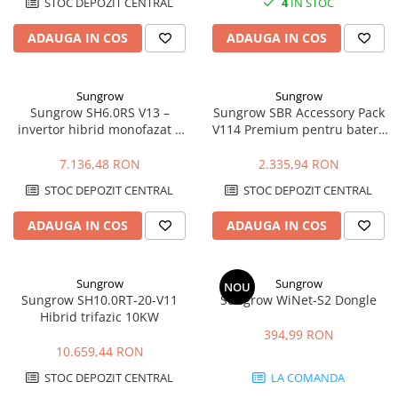
STOC DEPOZIT CENTRAL
4
IN STOC
ADAUGA IN COS
ADAUGA IN COS
Sungrow
Sungrow
Sungrow SH6.0RS V13 –
Sungrow SBR Accessory Pack
invertor hibrid monofazat 6
V114 Premium pentru baterii
kW cu backup si baterii HV
SBR HV
7.136,48 RON
2.335,94 RON
STOC DEPOZIT CENTRAL
STOC DEPOZIT CENTRAL
ADAUGA IN COS
ADAUGA IN COS
Sungrow
Sungrow
NOU
Sungrow SH10.0RT-20-V11
Sungrow WiNet-S2 Dongle
Hibrid trifazic 10KW
394,99 RON
10.659,44 RON
STOC DEPOZIT CENTRAL
LA COMANDA