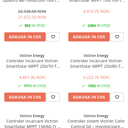
Quattro 48/15000/200-100/100
SmartSolar MPPT 150/100-Tr
– 15000VA, 48V, dual AC, UPS,
VE.Can – 100A, 150V, VE.Can,
PowerAssist
eficienta maxima
22.338,58 RON
4.919,75 RON
21.672,33 RON
892
IN STOC
2484
IN STOC
ADAUGA IN COS
ADAUGA IN COS
Victron Energy
Victron Energy
Controler incarcare Victron
Controler incarcare Victron
SmartSolar MPPT 250/70-Tr
SmartSolar MPPT 250/85-Tr
VE.Can – 70A, 250V, VE.Can,
VE.Can – 85A, 250V, VE.Can,
eficienta maxima
eficienta maxima
4.857,36 RON
5.222,76 RON
1711
IN STOC
1352
IN STOC
ADAUGA IN COS
ADAUGA IN COS
Victron Energy
Victron Energy
Controler incarcare Victron
Controler sistem Victron Color
SmartSolar MPPT 150/60-Tr –
Control GX – monitorizare,