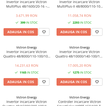
Invertor incarcare Victron
Invertor incarcare Victron
MultiPlus 48/1600/20-16 –
MultiPlus-II 48/8000/110-100
1600VA, 48V, UPS, incarcare
230V – 8000VA, 48V, UPS,
baterii
PowerAssist
3.671,99 RON
11.058,74 RON
399
IN STOC
2293
IN STOC
ADAUGA IN COS
ADAUGA IN COS
Victron Energy
Victron Energy
Invertor incarcare Victron
Invertor incarcare Victron
Quattro 48/8000/110-100/100
Quattro 48/10000/140-100/100
– 8000VA, 48V, dual AC, UPS,
– 10000VA, 48V, dual AC, UPS,
PowerAssist
PowerAssist
14.231,63 RON
17.005,20 RON
1165
IN STOC
1275
IN STOC
ADAUGA IN COS
ADAUGA IN COS
Victron Energy
Victron Energy
Invertor incarcare Victron
Controler incarcare Victron