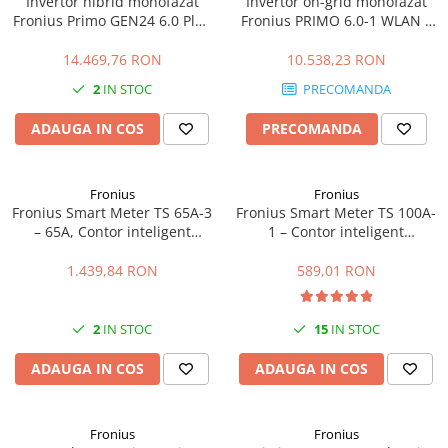
Invertor hibrid monofazat
Invertor on-grid monofazat
Fronius Primo GEN24 6.0 Plus
Fronius PRIMO 6.0-1 WLAN –
– 6kW, Eficienta 98.2%
6kW, WiFi integrat, Eficienta
97.8%
14.469,76 RON
10.538,23 RON
2
IN STOC
PRECOMANDA
ADAUGA IN COS
PRECOMANDA
Fronius
Fronius
Fronius Smart Meter TS 65A-3
Fronius Smart Meter TS 100A-
– 65A, Contor inteligent
1 – Contor inteligent
trifazat, masurare
monofazat 100A, masurare
bidirectionala, RS485
bidirectionala, RS485
1.439,84 RON
589,01 RON
2
IN STOC
15
IN STOC
ADAUGA IN COS
ADAUGA IN COS
Fronius
Fronius