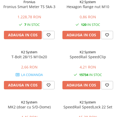
Fronius
K2 System
Fronius Smart Meter TS 5kA-3
Hexagon flange nut M10
1.228,78 RON
0,86 RON
7
IN STOC
120
IN STOC
ADAUGA IN COS
ADAUGA IN COS
K2 System
K2 System
T-Bolt 28/15 M10x20
SpeedRail SpeedClip
2,66 RON
4,21 RON
LA COMANDA
15734
IN STOC
ADAUGA IN COS
ADAUGA IN COS
K2 System
K2 System
MK2 (doar cu S/D-Dome)
SpeedRail SpeedLock 22 Set