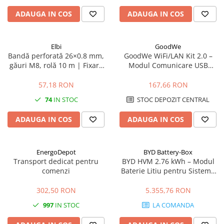
ADAUGA IN COS
ADAUGA IN COS
Elbi
GoodWe
Bandă perforată 26×0.8 mm,
GoodWe WiFi/LAN Kit 2.0 –
găuri M8, rolă 10 m | Fixare
Modul Comunicare USB
conducte și elemente grele
pentru Invertoare GoodWe
(LAN, WLAN, Bluetooth, IP65)
57,18 RON
167,66 RON
74
IN STOC
STOC DEPOZIT CENTRAL
ADAUGA IN COS
ADAUGA IN COS
EnergoDepot
BYD Battery-Box
Transport dedicat pentru
BYD HVM 2.76 kWh – Modul
comenzi
Baterie Litiu pentru Sisteme
Fotovoltaice
302,50 RON
5.355,76 RON
997
IN STOC
LA COMANDA