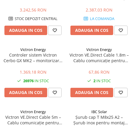
60A, 150V, Bluetooth, eficienta
control, VRM, display integrat
maxima
3.242,56 RON
2.387,03 RON
STOC DEPOZIT CENTRAL
LA COMANDA
ADAUGA IN COS
ADAUGA IN COS
Victron Energy
Victron Energy
Controler sistem Victron
Victron VE.Direct Cable 1.8m –
Cerbo GX MK2 – monitorizare,
Cablu comunicație pentru
control, VRM, integrare
MPPT, Invertere & BMS | 1.8
completa
metri
1.369,18 RON
67,86 RON
26976
IN STOC
2
IN STOC
ADAUGA IN COS
ADAUGA IN COS
Victron Energy
IBC Solar
Victron VE.Direct Cable 5m –
Șurub cap T M8x25 A2 –
Cablu comunicație pentru
Șurub inox pentru montaj
MPPT, Invertere & SmartShunt
panouri fotovoltaice | Calitate