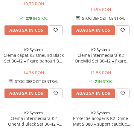
50mm, MiniRail
10,73 RON
10,95 RON
279
IN STOC
STOC DEPOZIT CENTRAL
ADAUGA IN COS
ADAUGA IN COS
K2 System
K2 System
Clema capat K2 OneEnd Black
Clema intermediara K2
Set 30-42 – fixare panouri 30-
OneMid Set 30-42 – fixare
42mm, negru
panouri 30-42mm, aluminiu
14,38 RON
11,58 RON
STOC DEPOZIT CENTRAL
7
IN STOC
ADAUGA IN COS
ADAUGA IN COS
K2 System
K2 System
Clema intermediara K2
Protectie acoperis K2 Dome
OneMid Black Set 30-42 –
Mat S 380 – suport cauciuc,
fixare panouri 30-42mm,
acoperis plat, sistem Dome