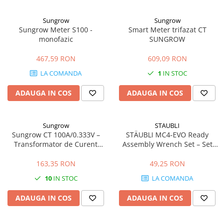
Sungrow
Sungrow
Sungrow Meter S100 -
Smart Meter trifazat CT
monofazic
SUNGROW
467,59 RON
609,09 RON
LA COMANDA
1
IN STOC
ADAUGA IN COS
ADAUGA IN COS
Sungrow
STAUBLI
Sungrow CT 100A/0.333V –
STÄUBLI MC4-EVO Ready
Transformator de Curent
Assembly Wrench Set – Set
Precizie Ridicată
Chei Profesionale pentru
Conectori Fotovoltaici MC4 și
163,35 RON
49,25 RON
MC4-Evo 2
10
IN STOC
LA COMANDA
ADAUGA IN COS
ADAUGA IN COS