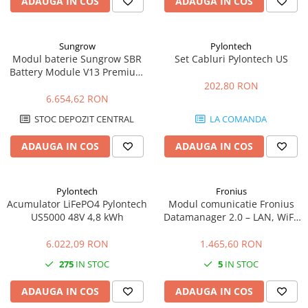
ADAUGA IN COS
ADAUGA IN COS
Sungrow
Pylontech
Modul baterie Sungrow SBR
Set Cabluri Pylontech US
Battery Module V13 Premium
3.2kWh HV LFP
202,80 RON
6.654,62 RON
STOC DEPOZIT CENTRAL
LA COMANDA
ADAUGA IN COS
ADAUGA IN COS
Pylontech
Fronius
Acumulator LiFePO4 Pylontech
Modul comunicatie Fronius
US5000 48V 4,8 kWh
Datamanager 2.0 – LAN, WiFi,
monitorizare Solar.web
6.022,09 RON
1.465,60 RON
275
IN STOC
5
IN STOC
ADAUGA IN COS
ADAUGA IN COS