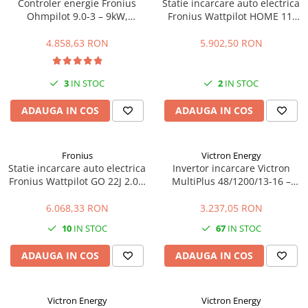
Controler energie Fronius
Statie incarcare auto electrica
Ohmpilot 9.0-3 – 9kW,
Fronius Wattpilot HOME 11J
optimizare autoconsum,
2.0 – 11kW, WiFi, control
incalzire apa
inteligent
4.858,63 RON
5.902,50 RON
3
IN STOC
2
IN STOC
ADAUGA IN COS
ADAUGA IN COS
Fronius
Victron Energy
Statie incarcare auto electrica
Invertor incarcare Victron
Fronius Wattpilot GO 22J 2.0 –
MultiPlus 48/1200/13-16 –
22kW, mobil, WiFi, control
1200VA, 48V, UPS, incarcare
inteligent
baterii
6.068,33 RON
3.237,05 RON
10
IN STOC
67
IN STOC
ADAUGA IN COS
ADAUGA IN COS
Victron Energy
Victron Energy