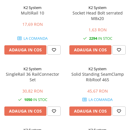
K2 System
K2 System
MultiRail 10
Socket Head Bolt serrated
M8x20
17,69 RON
1,63 RON
LA COMANDA
2294
IN STOC
ADAUGA IN COS
ADAUGA IN COS
K2 System
K2 System
SingleRail 36 RailConnector
Solid Standing SeamClamp
Set
RibRoof 465
30,82 RON
45,67 RON
1050
IN STOC
LA COMANDA
ADAUGA IN COS
ADAUGA IN COS