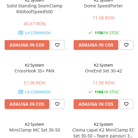
K2 System
K2 System
Solid Standing SeamClamp
Dome SpeedPorter
RibRoofSpeed500
11,58 RON
45,67 RON
LA COMANDA
1158
IN STOC
ADAUGA IN COS
ADAUGA IN COS
K2 System
K2 System
CrossHook 3S+ PAN
OneEnd Set 30-42
51,00 RON
11,58 RON
LA COMANDA
1164
IN STOC
ADAUGA IN COS
ADAUGA IN COS
K2 System
K2 System
MiniClamp MC Set 30-50
Clema capat K2 MiniClamp EC
Set 30-50 – fixare panouri 30-