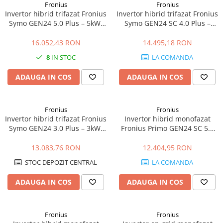
Fronius
Fronius
Invertor hibrid trifazat Fronius
Invertor hibrid trifazat Fronius
Symo GEN24 5.0 Plus – 5kW,
Symo GEN24 SC 4.0 Plus –
Backup Ready, Eficienta 98.2%
4kW, Backup Ready, Eficienta
98.1%
16.052,43 RON
14.495,18 RON
8
IN STOC
LA COMANDA
ADAUGA IN COS
ADAUGA IN COS
Fronius
Fronius
Invertor hibrid trifazat Fronius
Invertor hibrid monofazat
Symo GEN24 3.0 Plus – 3kW,
Fronius Primo GEN24 SC 5.0
Backup Ready, Eficienta
Plus – 5kW, Backup Ready,
ridicata
Eficienta 98.2%
13.083,76 RON
12.404,95 RON
STOC DEPOZIT CENTRAL
LA COMANDA
ADAUGA IN COS
ADAUGA IN COS
Fronius
Fronius