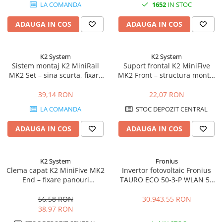
LA COMANDA
1652
IN STOC
ADAUGA IN COS
ADAUGA IN COS
K2 System
K2 System
Sistem montaj K2 MiniRail
Suport frontal K2 MiniFive
MK2 Set – sina scurta, fixare
MK2 Front – structura montaj
acoperis, montaj rapid
acoperis plat, sistem MiniFive
panouri
39,14 RON
22,07 RON
LA COMANDA
STOC DEPOZIT CENTRAL
ADAUGA IN COS
ADAUGA IN COS
K2 System
Fronius
Clema capat K2 MiniFive MK2
Invertor fotovoltaic Fronius
End – fixare panouri
TAURO ECO 50-3-P WLAN 50
fotovoltaice, compatibil
kVA | 1000 Vdc / 400 Vac | C&I
MiniFive
56,58 RON
30.943,55 RON
38,97 RON