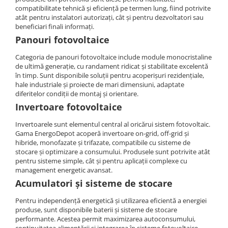
Invertoare Hibrid Sungrow
Aplica LED
Cabluri aluminiu coaxial
compatibilitate tehnică și eficiență pe termen lung, fiind potrivite
Cutie ABS modulara
Intrerupatoare automate
HV
Invertoare on-grid Sungrow
atât pentru instalatori autorizați, cât și pentru dezvoltatori sau
bransament
Corpuri solare
Doze
US
AFDD
beneficiari finali informați.
Statii de reincarcare Sungrow
Cabluri aluminiu nearmat
Corpuri solare decorative
SMA
Doze aparat
Intrerupatoare automate de putere
Panouri fotovoltaice
Victron Energy
Cabluri aluminiu tip Enel
Iluminat festiv
Jgheaburi
Intrerupatoare automate
Sungrow
MPPT
Categoria de panouri fotovoltaice include module monocristaline
Cabluri aluminiu torsadat/aerian
diferentiale
Instalatii sarbatori
de ultimă generație, cu randament ridicat și stabilitate excelentă
Jgheab metalic perforat
Accesorii Victron
SBH
Cabluri energie joasa tensiune -
Intrerupatoare automate modulare
în timp. Sunt disponibile soluții pentru acoperișuri rezidențiale,
Lanterne
Jgheab tip sarma
cupru
Acumulatori Victron
SBR battery
hale industriale și proiecte de mari dimensiuni, adaptate
Separator sarcina
Tablou metalic
Stalpi de iluminat
diferitelor condiții de montaj și orientare.
Invertor Hibrid - Off Grid
SBS
Cabluri cupru armat
Relee
Invertoare fotovoltaice
Statii de reincarcare Victron
Accesorii stocare
Tablou organizare santier echipat
Cabluri cupru coaxial bransament
Releu monitorizare tensiune
Cabluri cupru flexibil
Invertoarele sunt elementul central al oricărui sistem fotovoltaic.
Tablou organizare santier necablat
Separator fuzibil
Gama EnergoDepot acoperă invertoare on-grid, off-grid și
Cabluri cupru nearmat
Tub flexibil
hibride, monofazate și trifazate, compatibile cu sisteme de
Separator fuzibil aplicatii
Cabluri cupru rezistente la foc
stocare și optimizare a consumului. Produsele sunt potrivite atât
fotovoltaice
Tub flexibil dublu perete (corugata)
pentru sisteme simple, cât și pentru aplicații complexe cu
Cabluri flexibile
Sigurante fuzibile
Tub flexibil metalic
management energetic avansat.
Cabluri flexibile plate
Acumulatori și sisteme de stocare
Cabluri medie tensiune
Pentru independență energetică și utilizarea eficientă a energiei
Cabluri medie tensiune aluminiu
produse, sunt disponibile baterii și sisteme de stocare
performante. Acestea permit maximizarea autoconsumului,
Cabluri optice