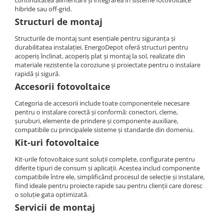
continuitatea alimentării și integrarea în sisteme fotovoltaice
Cabluri semnalizare si control
hibride sau off-grid.
Structuri de montaj
Cabluri speciale
Structurile de montaj sunt esențiale pentru siguranța și
Conductori flexibili cupru
durabilitatea instalației. EnergoDepot oferă structuri pentru
Conductori rigizi
acoperiș înclinat, acoperiș plat și montaj la sol, realizate din
materiale rezistente la coroziune și proiectate pentru o instalare
Conductori rigizi cupru
rapidă și sigură.
Cabluri alarma
Accesorii fotovoltaice
Cabluri boxe
Categoria de accesorii include toate componentele necesare
pentru o instalare corectă și conformă: conectori, cleme,
Cabluri semnalizare incendiu
șuruburi, elemente de prindere și componente auxiliare,
Cabluri semnalizare si control
compatibile cu principalele sisteme și standarde din domeniu.
ecranate
Kit-uri fotovoltaice
Kit-urile fotovoltaice sunt soluții complete, configurate pentru
diferite tipuri de consum și aplicații. Acestea includ componente
compatibile între ele, simplificând procesul de selecție și instalare,
fiind ideale pentru proiecte rapide sau pentru clienții care doresc
o soluție gata optimizată.
Servicii de montaj