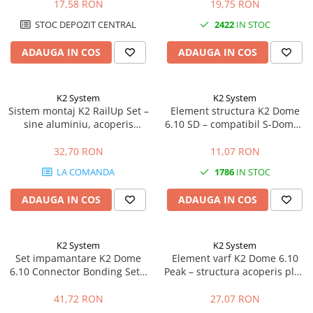
negru
17,58 RON
19,75 RON
STOC DEPOZIT CENTRAL
2422
IN STOC
ADAUGA IN COS
ADAUGA IN COS
K2 System
K2 System
Sistem montaj K2 RailUp Set –
Element structura K2 Dome
sine aluminiu, acoperis
6.10 SD – compatibil S-Dome /
inclinat, fixare panouri
D-Dome, acoperis plat
fotovoltaice
32,70 RON
11,07 RON
LA COMANDA
1786
IN STOC
ADAUGA IN COS
ADAUGA IN COS
K2 System
K2 System
Set impamantare K2 Dome
Element varf K2 Dome 6.10
6.10 Connector Bonding Set –
Peak – structura acoperis plat,
bonding electric, sistem Dome
sistem Dome 6, fixare panouri
6
41,72 RON
27,07 RON