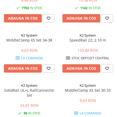
4,46 RON
15,38 RON
7702
IN STOC
1142
IN STOC
ADAUGA IN COS
ADAUGA IN COS
K2 System
K2 System
MiddleClamp XS Set 34-38
SpeedRail 22; 2.10 m
9,63 RON
133,84 RON
LA COMANDA
STOC DEPOZIT CENTRAL
ADAUGA IN COS
ADAUGA IN COS
K2 System
K2 System
SolidRail UL+L RailConnector
MiddleClamp XS Set 30-33
Set
9,63 RON
24,81 RON
50
IN STOC
LA COMANDA