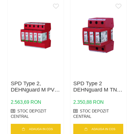
semnalizarea starii de functionare sau a unei defectiuni.
SPD Type 2,
SPD Type 2
DEHNguard M PV2
DEHNguard M TNC
SCI 1000 FM
ACI 275 FM
2.563,69 RON
2.350,88 RON
STOC DEPOZIT
STOC DEPOZIT
CENTRAL
CENTRAL
ADAUGA IN COS
ADAUGA IN COS