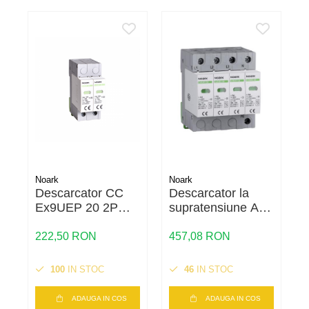
Noark
Noark
Descarcator CC
Descarcator la
Ex9UEP 20 2P
supratensiune AC
1000 (N), 112904,
Ex9UE2 20 4P
Noark
385, 103776,
222,50 RON
457,08 RON
1
Noark
100
IN STOC
46
IN STOC
C
ADAUGA IN COS
ADAUGA IN COS