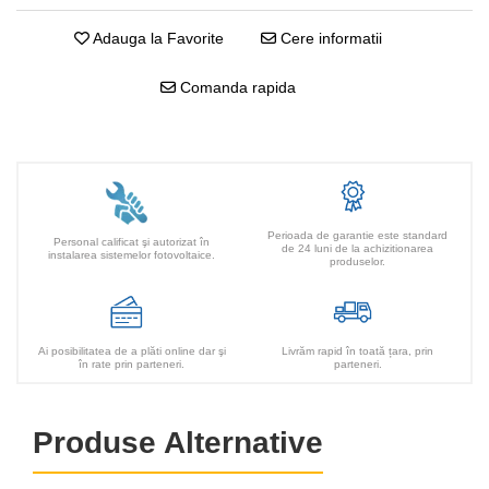
Adauga la Favorite
Cere informatii
Comanda rapida
Perioada de garantie este standard
Personal calificat şi autorizat în
de 24 luni de la achizitionarea
instalarea sistemelor fotovoltaice.
produselor.
Ai posibilitatea de a plăti online dar şi
Livrăm rapid în toată țara, prin
în rate prin parteneri.
parteneri.
Produse Alternative