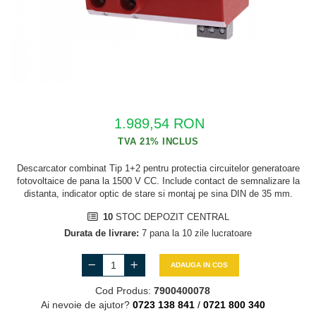
Cabluri semnalizare si control
Cabluri speciale
Conductori flexibili cupru
Conductori rigizi
Conductori rigizi cupru
1.989,54 RON
Cabluri alarma
Cabluri boxe
Descarcator combinat Tip 1+2 pentru protectia circuitelor generatoare
Cabluri semnalizare incendiu
fotovoltaice de pana la 1500 V CC. Include contact de semnalizare la
distanta, indicator optic de stare si montaj pe sina DIN de 35 mm.
Cabluri semnalizare si control
ecranate
10
STOC DEPOZIT CENTRAL
Durata de livrare:
7 pana la 10 zile lucratoare
ADAUGA IN COS
Cod Produs:
7900400078
Ai nevoie de ajutor?
0723 138 841
/
0721 800 340