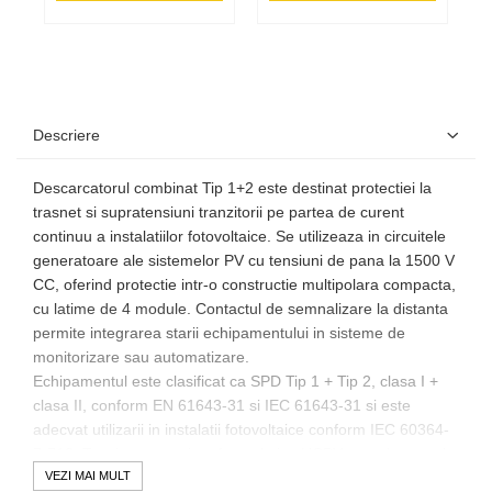
Descriere
Descarcatorul combinat Tip 1+2 este destinat protectiei la
trasnet si supratensiuni tranzitorii pe partea de curent
continuu a instalatiilor fotovoltaice. Se utilizeaza in circuitele
generatoare ale sistemelor PV cu tensiuni de pana la 1500 V
CC, oferind protectie intr-o constructie multipolara compacta,
cu latime de 4 module. Contactul de semnalizare la distanta
permite integrarea starii echipamentului in sisteme de
monitorizare sau automatizare.
Echipamentul este clasificat ca SPD Tip 1 + Tip 2, clasa I +
clasa II, conform EN 61643-31 si IEC 61643-31 si este
adecvat utilizarii in instalatii fotovoltaice conform IEC 60364-
7-712. Tensiunea maxima fotovoltaica UCPV este de pana la
1500 V CC. Curentul total de descarcare la unda 10/350
VEZI MAI MULT