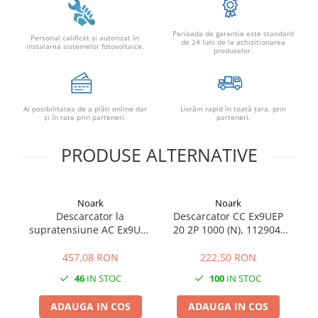
Perioada de garantie este standard
Personal calificat şi autorizat în
de 24 luni de la achizitionarea
instalarea sistemelor fotovoltaice.
produselor.
Ai posibilitatea de a plăti online dar
Livrăm rapid în toată țara, prin
şi în rate prin parteneri.
parteneri.
PRODUSE ALTERNATIVE
Noark
Noark
Descarcator la
Descarcator CC Ex9UEP
SP
supratensiune AC Ex9UE2
20 2P 1000 (N), 112904,
20 4P 385, 103776, Noark
Noark
457,08 RON
222,50 RON
46
IN STOC
100
IN STOC
ADAUGA IN COS
ADAUGA IN COS