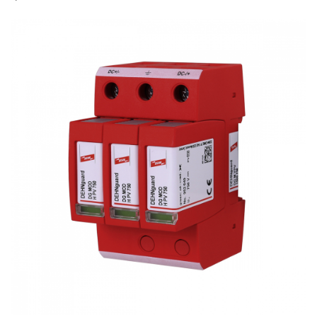
Cabluri semnalizare si control
Cabluri speciale
Conductori flexibili cupru
Conductori rigizi
Conductori rigizi cupru
Cabluri alarma
Cabluri boxe
Cabluri semnalizare incendiu
Cabluri semnalizare si control
ecranate