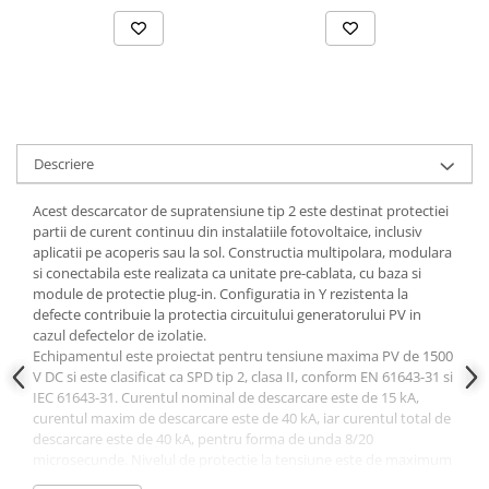
Descriere
Acest descarcator de supratensiune tip 2 este destinat protectiei
partii de curent continuu din instalatiile fotovoltaice, inclusiv
aplicatii pe acoperis sau la sol. Constructia multipolara, modulara
si conectabila este realizata ca unitate pre-cablata, cu baza si
module de protectie plug-in. Configuratia in Y rezistenta la
defecte contribuie la protectia circuitului generatorului PV in
cazul defectelor de izolatie.
Echipamentul este proiectat pentru tensiune maxima PV de 1500
V DC si este clasificat ca SPD tip 2, clasa II, conform EN 61643-31 si
IEC 61643-31. Curentul nominal de descarcare este de 15 kA,
curentul maxim de descarcare este de 40 kA, iar curentul total de
descarcare este de 40 kA, pentru forma de unda 8/20
microsecunde. Nivelul de protectie la tensiune este de maximum
5 kV, timpul de raspuns este de maximum 25 ns, iar capacitatea