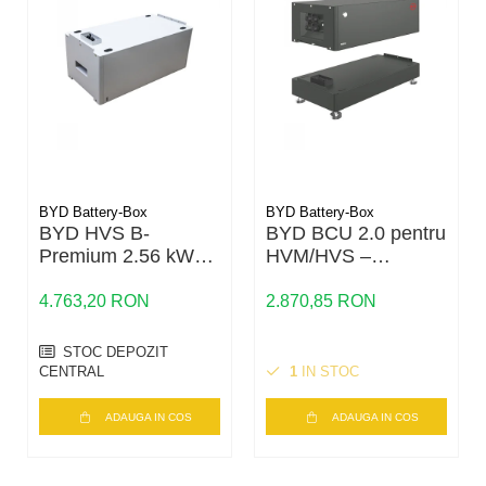
european ponderat este de 98,6%. Invertorul include
protectie la inversarea polaritatii DC, descarcatoare de
supratensiune tip 2 pe partea AC si DC, monitorizare a
retelei, monitorizare a izolatiei, protectie activa anti-
insularizare si monitorizare sensibila la curent rezidual.
Functioneaza la temperaturi intre minus 25 grade C si plus
60 grade C, la umiditate relativa de pana la 100%, fara
condens, si pana la altitudinea de 3000 m. Instalarea,
configurarea parametrilor de retea si punerea in functiune
BYD Battery-Box
BYD Battery-Box
trebuie realizate exclusiv de personal calificat, conform
BYD HVS B-
BYD BCU 2.0 pentru
documentatiei tehnice, normelor locale si conditiilor
Premium 2.56 kWh
HVM/HVS –
– Modul baterie
Unitatea de control
operatorului de retea.
LiFePO4 pentru
pentru bateriile BYD
4.763,20 RON
2.870,85 RON
Intrebari frecvente
sisteme hibride
Premium
Pentru ce tip de proiecte este recomandat acest
STOC DEPOZIT
invertor?
CENTRAL
1
IN STOC
Este destinat centralelor fotovoltaice comerciale si
industriale, inclusiv instalatiilor la sol si proiectelor cu retea
ADAUGA IN COS
ADAUGA IN COS
trifazata de 400 V.
Care este tensiunea maxima acceptata la intrarea DC?