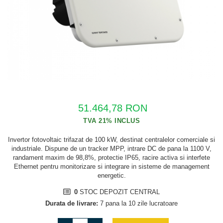
Cabluri semnalizare si control
Cabluri speciale
Conductori flexibili cupru
Conductori rigizi
Conductori rigizi cupru
Cabluri alarma
51.464,78 RON
Cabluri boxe
Cabluri semnalizare incendiu
Invertor fotovoltaic trifazat de 100 kW, destinat centralelor comerciale si
Cabluri semnalizare si control
industriale. Dispune de un tracker MPP, intrare DC de pana la 1100 V,
ecranate
randament maxim de 98,8%, protectie IP65, racire activa si interfete
Ethernet pentru monitorizare si integrare in sisteme de management
energetic.
0
STOC DEPOZIT CENTRAL
Durata de livrare:
7 pana la 10 zile lucratoare