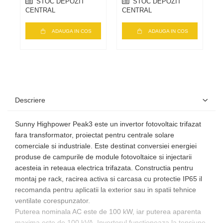
STOC DEPOZIT
STOC DEPOZIT
CENTRAL
CENTRAL
C
ADAUGA IN COS
ADAUGA IN COS
Descriere
Sunny Highpower Peak3 este un invertor fotovoltaic trifazat
fara transformator, proiectat pentru centrale solare
comerciale si industriale. Este destinat conversiei energiei
produse de campurile de module fotovoltaice si injectarii
acesteia in reteaua electrica trifazata. Constructia pentru
montaj pe rack, racirea activa si carcasa cu protectie IP65 il
recomanda pentru aplicatii la exterior sau in spatii tehnice
ventilate corespunzator.
Puterea nominala AC este de 100 kW, iar puterea aparenta
maxima este de 100 kVA. Invertorul functioneaza la tensiune