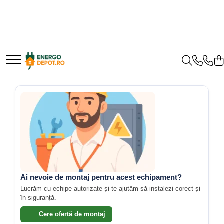
Panouri fotovoltaice
Invertoare
Acumulatori
Structura
Accesorii
Cabluri
Trasee electrice
Protectie
Aparataj
Surse de iluminat
Sisteme de incalzire
AIKO
Microinvertoare
BYD Battery
Structura acoperis tigla
Backup Switch
Accesorii cabluri
Dulapuri metalice
Aparate de masura si comanda
Aparataj modular
LED
Automatizari
Canadian Solar
Fronius
HVM
Structura acoperis tabla
Conectica
Alte accesorii
Materiale instalatii si montaj
Contor digital
Standard German
Bec LED
HVS
Folie avertizoare
Blocuri de masura si protectie
Conventionale
Longi Solar
Accesorii Fronius
Structura acoperis plat
Adaptoare
Banda perforata
Intrerupator
LVS
LEA accesorii
Invertoare Hibride Fronius
Conectica IEC
Catarame banda inox
Butoane
Priza
Halogen
Optimizatoare panouri
IBC
Deye
Papuci si mufe
Invertoare On-Grid Fronius
Convertor DC-DC
Banda inox
Functii speciale
Corpuri de iluminat decorative
Buton ciuperca
Victron Energy
IBC Top Fix 200
Cablu solar
Statii de reincarcare Fronius
Enphase
Tablouri electrice
Rama ornament
Dongle
Contactoare
Corpuri iluminat exterior
K2-Systems GmbH
Goodwe
Cabluri coaxiale TV
Aplicat (PT)
FelicitySolar
Tablouri plastic
Meteocontrol
Contactor industrial
Corpuri iluminat interior
HUAWEI
Cabluri curenti slabi
Tablouri sigurante echipat DC/AC
Intrerupator
Fronius Reserva
Contactor modular
Monitorizare
Lampa de birou/veioza
Tuburi si Jgheaburi
Modular
SMA
Cabluri date
Descarcatoare
Fronius Reserva Pro
Lampa de veghe
Mufe si conectori
Priza+Intrerupator
Ai nevoie de montaj pentru acest echipament?
Canal cablu
Solis
Huawei
Cabluri Electrice
Echipamente de impamantare
Lustra/pendul dulie
Lucrăm cu echipe autorizate și te ajutăm să instalezi corect și
Pulsar Touch
Power analyzer
Canal cablu pardoseala
Lustra/pendul LED
în siguranță.
Solplanet
Pylontech
Cabluri energie joasa tensiune -
Electrozi impamantare
Smart SHELLY
Smart Meter
Canal cablu perforat
Plafoniera LED
aluminiu
Piesa separatie
Cere ofertă de montaj
Sungrow
H1
Cutie ABS
Aplica dulie