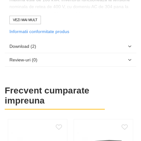
nominala de retea de 400 V, cu domeniu AC de 304 pana la
477 V, la frecvente de 50 Hz sau 60 Hz. Curentul nominal AC
este de 145 A, iar curentul maxim de iesire este de 151 A. Pe
VEZI MAI MULT
partea DC, accepta o putere maxima a generatorului
Informatii conformitate produs
fotovoltaic de 200 kWp, tensiune maxima de intrare de 1100
V, domeniu MPP intre 590 si 1000 V, curent maxim de intrare
Download (2)
de 180 A si curent maxim de scurtcircuit de 325 A.
Echipamentul are un tracker MPP independent si permite
Review-uri
(0)
una sau doua intrari pentru cutii externe de combinare a
stringurilor.
Conectarea DC se realizeaza prin papuc de cablu, pentru
conductoare de pana la 300 mm2, iar conectarea AC se face
Frecvent cumparate
prin borne cu surub pentru conductoare de pana la 150
mm2. Comunicatia este disponibila prin doua porturi Ethernet
impreuna
si protocoale Speedwire, Modbus SunSpec si Modbus pentru
integrarea in platforme de monitorizare, control si
management al centralei. Sunt disponibile functii pentru
controlul puterii, management integrat al centralei si
furnizarea de putere reactiva la cerere.
Randamentul maxim este de 98,8%, iar randamentul