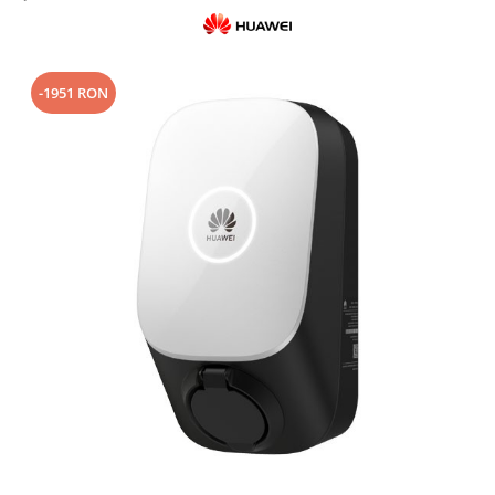
Cabluri semnalizare si control
Cabluri speciale
Conductori flexibili cupru
-1951 RON
Conductori rigizi
Conductori rigizi cupru
Cabluri alarma
Cabluri boxe
Cabluri semnalizare incendiu
Cabluri semnalizare si control
ecranate