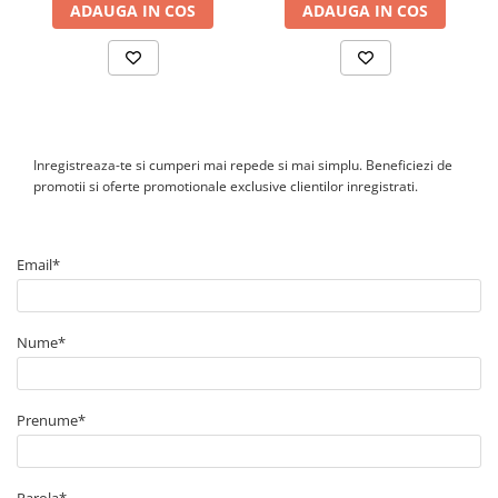
realizat intr-un loc adecvat si de catre personal calificat.
ADAUGA IN COS
ADAUGA IN COS
Inregistreaza-te si cumperi mai repede si mai simplu. Beneficiezi de
promotii si oferte promotionale exclusive clientilor inregistrati.
Email*
Nume*
Prenume*