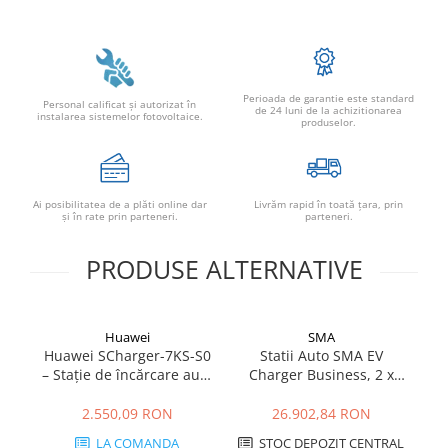
Perioada de garantie este standard
Personal calificat şi autorizat în
de 24 luni de la achizitionarea
instalarea sistemelor fotovoltaice.
produselor.
Ai posibilitatea de a plăti online dar
Livrăm rapid în toată țara, prin
şi în rate prin parteneri.
parteneri.
PRODUSE ALTERNATIVE
Huawei
SMA
Huawei SCharger-7KS-S0
Statii Auto SMA EV
En
– Stație de încărcare auto
Charger Business, 2 x
–
electrică 7 kW,
22kW, charging sockets
Ty
monofazică, Type 2
2.550,09 RON
26.902,84 RON
LA COMANDA
STOC DEPOZIT CENTRAL