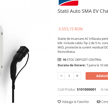
Statii Auto SMA EV C
5.553,15 RON
Statie de incarcare AC trifazata pent
kW. Include cablu Tip 2 de 5 m, con
MID, protectie la curent rezidual D
fotovoltaica.
10
STOC DEPOZIT CENTRAL
Durata de livrare:
7 pana la 10 zil
ADAUG
Cod Produs:
5101000001
Ai n
Adauga la Favorite
Cere 