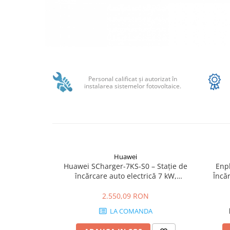
SMA
Sungrow
SBH
SBR battery
Distribuie
SBS
pe
Facebook
Accesorii stocare
Personal calificat şi autorizat în
instalarea sistemelor fotovoltaice.
Structura
Structura acoperis tigla
Structura acoperis tabla
Structura acoperis plat
IBC
Huawei
Huawei SCharger-7KS-S0 – Stație de
Enph
IBC Top Fix 200
încărcare auto electrică 7 kW,
Încă
monofazică, Type 2
K2-Systems GmbH
2.550,09 RON
Accesorii
LA COMANDA
Backup Switch