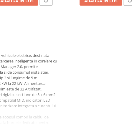
ADAUGA IN COS
ADAUGA IN COS
 vehicule electrice, destinata
carcarea inteligenta in corelare cu
 Manager 2.0, permite
la si de consumul instalatiei.
ip 2 si lungime de 5 m.
,3 kW la 22 kW. Alimentarea
im este de 32 A trifazat.
ri rigizi cu sectiune de 5 x 6 mm2
ompatibil MID, indicatori LED
itorizare integrata a curentului
te accesul comod la cablul de
za la bornele dedicate pentru
e, iar conectivitatea in retea