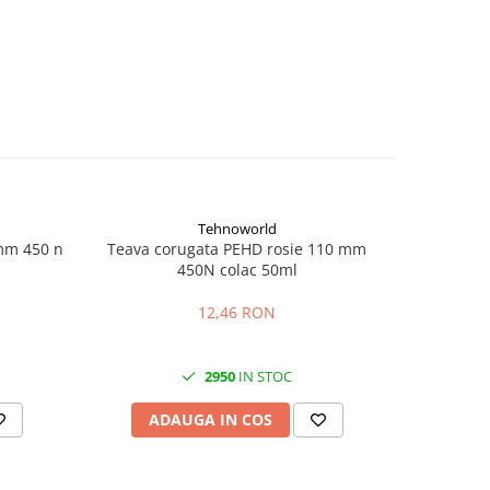
Tehnoworld
mm 450 n
Teava corugata PEHD rosie 110 mm
Folie a
450N colac 50ml
12,46 RON
2950
IN STOC
ADAUGA IN COS
AD