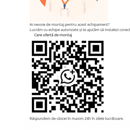
Statii de reincarcare Fronius
Goodwe
HUAWEI
Ai nevoie de montaj pentru acest echipament?
SMA
Lucrăm cu echipe autorizate și te ajutăm să instalezi corect 
Cere ofertă de montaj
Solis
Solplanet
Sungrow
Invertoare Hibrid Sungrow
Invertoare on-grid Sungrow
Statii de reincarcare Sungrow
Victron Energy
MPPT
Accesorii Victron
Acumulatori Victron
Invertor Hibrid - Off Grid
Răspundem de obicei în maxim 24h în zilele lucrătoare.
Statii de reincarcare Victron