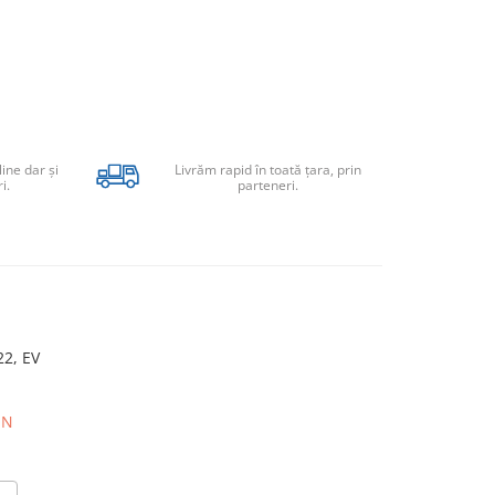
line dar şi
Livrăm rapid în toată țara, prin
i.
parteneri.
2, EV
ON