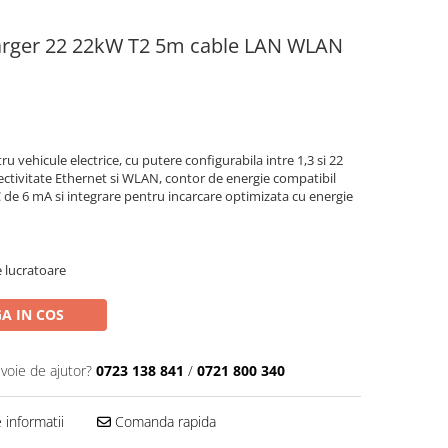
harger 22 22kW T2 5m cable LAN WLAN
ru vehicule electrice, cu putere configurabila intre 1,3 si 22
ectivitate Ethernet si WLAN, contor de energie compatibil
C de 6 mA si integrare pentru incarcare optimizata cu energie
e lucratoare
A IN COS
evoie de ajutor?
0723 138 841
/
0721 800 340
informatii
Comanda rapida