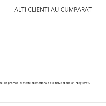
l continuu de 6 mA. Pentru
ALTI CLIENTI AU CUMPARAT
ionate, conform proiectului
i de promotii si oferte promotionale exclusive clientilor inregistrati.