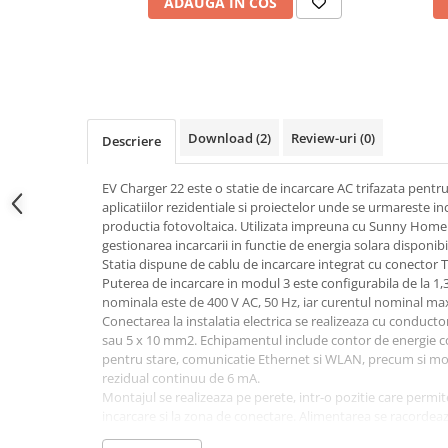
ADAUGA IN COS
Conectica
Adaptoare
Conectica IEC
Convertor DC-DC
Dongle
Download (2)
Review-uri
(0)
Descriere
Meteocontrol
Monitorizare
EV Charger 22 este o statie de incarcare AC trifazata pentru
aplicatiilor rezidentiale si proiectelor unde se urmareste in
Mufe si conectori
productia fotovoltaica. Utilizata impreuna cu Sunny Home
Power analyzer
gestionarea incarcarii in functie de energia solara disponibi
Statia dispune de cablu de incarcare integrat cu conector T
Smart Meter
Puterea de incarcare in modul 3 este configurabila de la 1
nominala este de 400 V AC, 50 Hz, iar curentul nominal max
Statii de reincarcare
Conectarea la instalatia electrica se realizeaza cu conducto
Cabluri
sau 5 x 10 mm2. Echipamentul include contor de energie c
Accesorii cabluri
pentru stare, comunicatie Ethernet si WLAN, precum si mon
rezidual continuu de 6 mA.
Alte accesorii
Montajul se realizeaza pe perete, intr-o pozitie care permi
Folie avertizoare
incarcare si la zona de conectare. Alimentarea se racordea
retea trifazata, cu conductor de nul si conductor de protecti
LEA accesorii