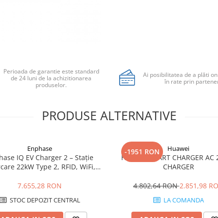
Perioada de garantie este standard
Ai posibilitatea de a plăti on
de 24 luni de la achizitionarea
în rate prin partener
produselor.
PRODUSE ALTERNATIVE
Enphase
Huawei
-1951 RON
ase IQ EV Charger 2 – Stație
Huawei SMART CHARGER AC 2
rcare 22kW Type 2, RFID, WiFi,
CHARGER
OCPP, MID Meter
7.655,28 RON
4.802,64 RON
2.851,98 R
STOC DEPOZIT CENTRAL
LA COMANDA