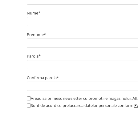
Cabluri boxe
Cabluri semnalizare incendiu
Nume*
Cabluri semnalizare si control
ecranate
Prenume*
Trasee electrice
Dulapuri metalice
Materiale instalatii si montaj
Parola*
Banda perforata
Catarame banda inox
Confirma parola*
Banda inox
Tablouri electrice
Vreau sa primesc newsletter cu promotiile magazinului. Af
Tablouri plastic
Sunt de acord cu prelucrarea datelor personale conform
Po
Tablouri sigurante echipat DC/AC
Tuburi si Jgheaburi
Canal cablu
Canal cablu pardoseala