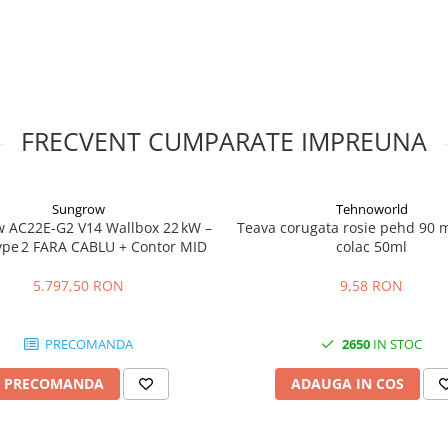
rea, punerea in functiune si
mentatiei tehnice, de catre
i rezistenta la impact IK08, clasa
ata retelelor TN si TT, pentru
 umiditate relativa de pana la 100
alatia trebuie prevazuta cu
FRECVENT CUMPARATE IMPREUNA
i protectie diferentiala,
ectului electric.
Sungrow
Tehnoworld
 kW, cu un curent maxim de 32 A
 AC22E‑G2 V14 Wallbox 22 kW –
Teava corugata rosie pehd 90 
ype 2 FARA CABLU + Contor MID
colac 50ml
, prevazut cu conector Tip 2
5.797,50 RON
9,58 RON
taic?
 fi integrata intr-un sistem de
PRECOMANDA
2650
IN STOC
ie de energia fotovoltaica
PRECOMANDA
ADAUGA IN COS
entru integrarea in reteaua