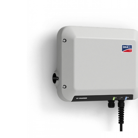
Acumulatori
BYD Battery
HVM
HVS
LVS
Deye
Enphase
FelicitySolar
Fronius Reserva
Fronius Reserva Pro
Huawei
Pylontech
H1
H2
HV
US