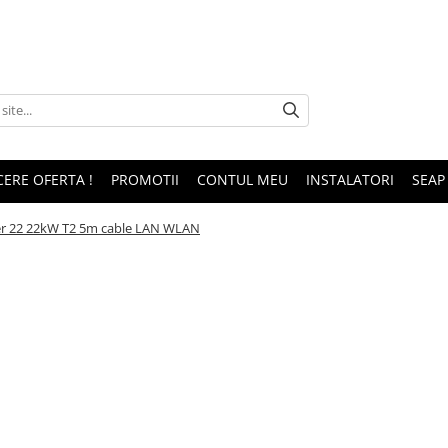
CERE OFERTA !
PROMOTII
CONTUL MEU
INSTALATORI
SEAP
ger 22 22kW T2 5m cable LAN WLAN