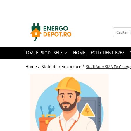
Toate Produsele
Panouri fotovoltaice
AIKO
Canadian Solar
TOATE PRODUSELE
HOME
ESTI CLIENT B2B?
Longi Solar
Optimizatoare panouri
Home /
Statii de reincarcare /
Statii Auto SMA EV Char
Victron Energy
Invertoare
Microinvertoare
Fronius
Accesorii Fronius
Invertoare Hibride Fronius
Invertoare On-Grid Fronius