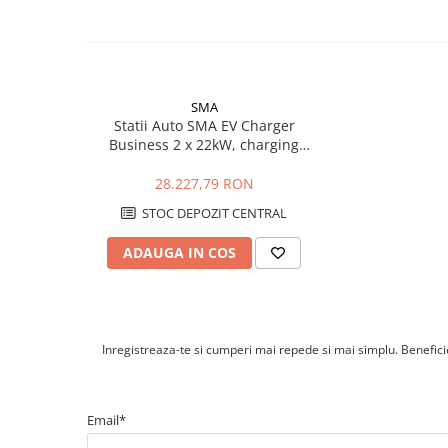
Ce protectii sunt integrate?
Cabluri cupru armat
Statia include monitorizare integrata a curentului rezidua
Cabluri cupru coaxial bransament
instalare sunt necesare si protectii externe corect dimens
Cabluri cupru flexibil
electric si normelor aplicabile.
Cabluri cupru nearmat
Cabluri cupru rezistente la foc
SMA
Statii Auto SMA EV Charger
Cabluri flexibile
Business 2 x 22kW, charging
Cabluri flexibile plate
cable 7,5m
28.227,79 RON
Cabluri medie tensiune
STOC DEPOZIT CENTRAL
Cabluri medie tensiune aluminiu
Cabluri optice
ADAUGA IN COS
Cabluri semnalizare si control
Cabluri speciale
Conductori flexibili cupru
Inregistreaza-te si cumperi mai repede si mai simplu. Beneficiez
Conductori rigizi
Conductori rigizi cupru
Email*
Cabluri alarma