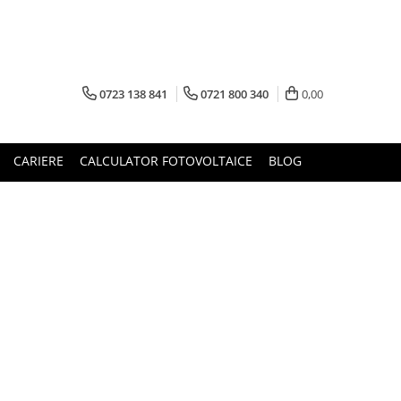
0723 138 841
0721 800 340
0,00
CARIERE
CALCULATOR FOTOVOLTAICE
BLOG